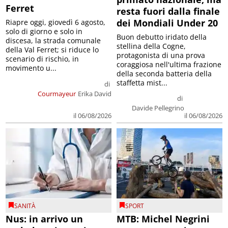
dei Mondiali Under 20
Riapre oggi, giovedì 6 agosto,
solo di giorno e solo in
Buon debutto iridato della
discesa, la strada comunale
stellina della Cogne,
della Val Ferret; si riduce lo
protagonista di una prova
scenario di rischio, in
coraggiosa nell'ultima frazione
movimento u...
della seconda batteria della
staffetta mist...
di
Courmayeur
Erika David
di
Davide Pellegrino
il 06/08/2026
il 06/08/2026
SANITÀ
SPORT
Nus: in arrivo un
MTB: Michel Negrini
ambulatorio per i
convocato per i