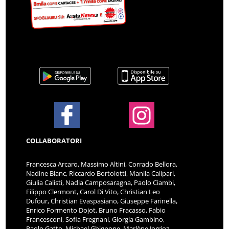
COLLABORATORI
Francesca Arcaro, Massimo Altini, Corrado Bellora,
Nadine Blanc, Riccardo Bortolotti, Manila Calipari,
Giulia Calisti, Nadia Camposaragna, Paolo Ciambi,
Filippo Clermont, Carol Di Vito, Christian Leo
Dufour, Christian Evaspasiano, Giuseppe Farinella,
Enrico Formento Dojot, Bruno Fracasso, Fabio
Francesconi, Sofia Fregnani, Giorgia Gambino,
Paolo Gatto, Michael Ghignone, Marlène Jorrioz,
Cecilia Lazzarotto, Giacomo Mangano, Angela