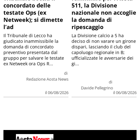
testate Ops (ex
nazionale non accoglie
Netweek); si dimette
la domanda di
l’ad
ripescaggio
Il Tribunale di Lecco ha
La Divisione calcio a 5 ha
giudicato inammissibile la
deciso di non varare un girone
domanda di concordato
dispari, lasciando il club del
preventivo presentata dal
capoluogo regionale in B;
gruppo per salvare le testate
ufficializzate le avversarie dei
ex Netweek ora Ops R...
gi...
di
Redazione Aosta News
di
Davide Pellegrino
il 06/08/2026
il 06/08/2026