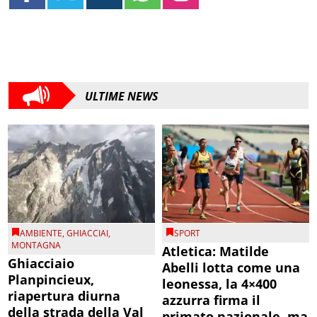
ULTIME NEWS
AMBIENTE
,
GHIACCIAI
,
SPORT
MONTAGNA
Atletica: Matilde
Ghiacciaio
Abelli lotta come una
Planpincieux,
leonessa, la 4×400
riapertura diurna
azzurra firma il
della strada della Val
primato nazionale, ma
Ferret
resta fuori dalla finale