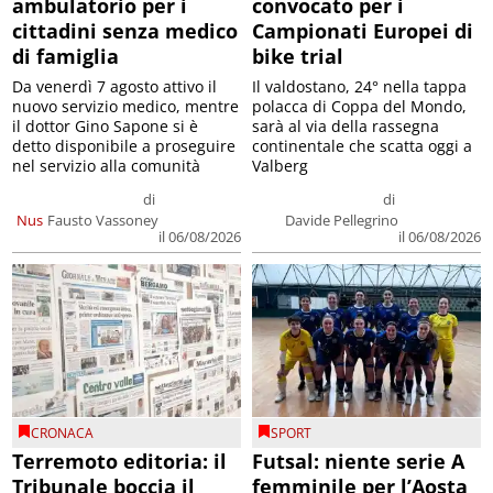
cittadini senza medico
Campionati Europei di
di famiglia
bike trial
Da venerdì 7 agosto attivo il
Il valdostano, 24° nella tappa
nuovo servizio medico, mentre
polacca di Coppa del Mondo,
il dottor Gino Sapone si è
sarà al via della rassegna
detto disponibile a proseguire
continentale che scatta oggi a
nel servizio alla comunità
Valberg
di
di
Nus
Fausto Vassoney
Davide Pellegrino
il 06/08/2026
il 06/08/2026
CRONACA
SPORT
Terremoto editoria: il
Futsal: niente serie A
Tribunale boccia il
femminile per l’Aosta
concordato delle
511, la Divisione