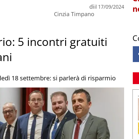
di
il
17/09/2024
n
Cinzia Timpano
C
o: 5 incontri gratuiti
ani
ì 18 settembre: si parlerà di risparmio