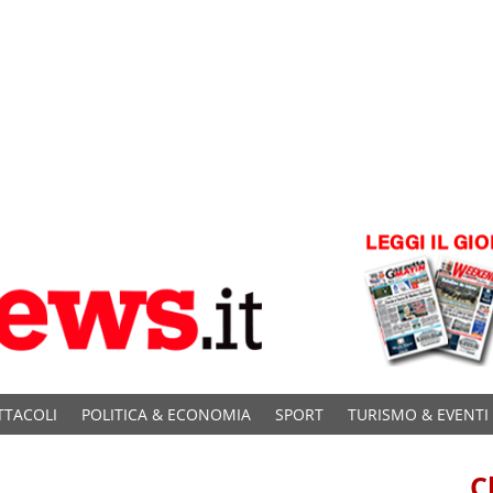
TTACOLI
POLITICA & ECONOMIA
SPORT
TURISMO & EVENTI
C