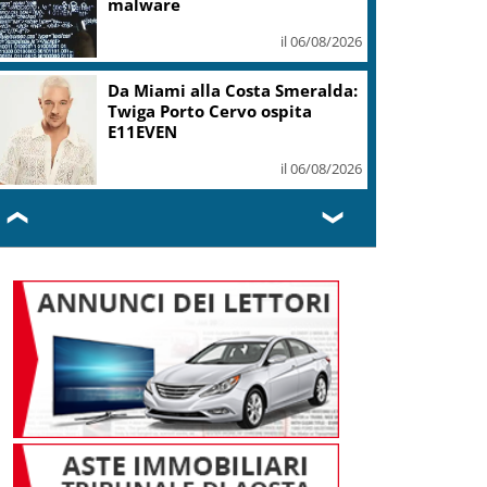
mi ha formato, continuerò a
cantarlo
il 06/08/2026
Sogin: in 2025 utile balza oltre
2,5 mln, decommissioning al
47,7%
il 06/08/2026
❮
❯