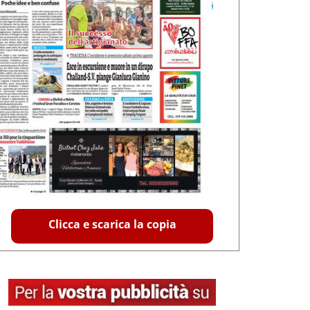
Clicca e scarica la copia