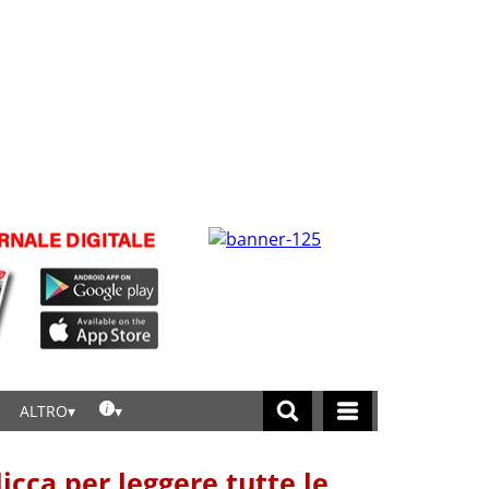
ALTRO
licca per leggere tutte le