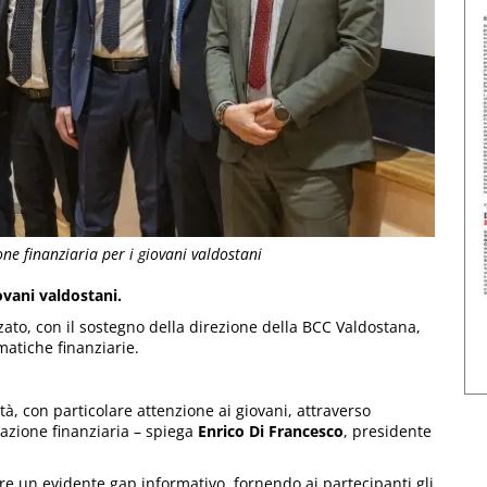
e finanziaria per i giovani valdostani
ovani valdostani.
ato, con il sostegno della direzione della BCC Valdostana,
ematiche finanziarie.
, con particolare attenzione ai giovani, attraverso
ucazione finanziaria – spiega
Enrico Di Francesco
, presidente
mare un evidente gap informativo, fornendo ai partecipanti gli