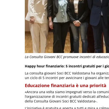
La Consulta Giovani BCC promuove incontri di educazion
Happy hour finanziario: 5 incontri gratuiti per i gi
La consulta giovani Soci BCC Valdostana ha organizz
un ciclo di 5 incontri per avvicinare i giovani alle t
Educazione finanziaria è una priorità
«Ancora una volta siamo impegnati verso la comunità
l’organizzazione di incontri gratuiti dedicati all’ed
della Consulta Giovani Soci BCC Valdostana-.
L’iniziativa è gratuita e aperta a tutti e mira a col