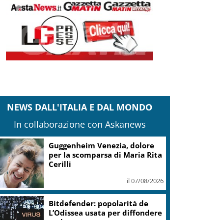
NEWS DALL'ITALIA E DAL MONDO
In collaborazione con Askanews
Covid, ‘Conte-day’ in
commissione: “non sono un
eroe ma un uomo corretto,
non troverete nulla”
il 06/08/2026
Guccini, Meloni: l’ho amato e