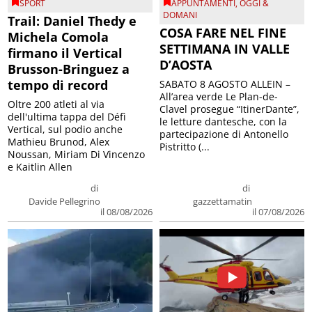
Trail: Daniel Thedy e
COSA FARE NEL FINE
Michela Comola
SETTIMANA IN VALLE
firmano il Vertical
D’AOSTA
Brusson-Bringuez a
tempo di record
SABATO 8 AGOSTO ALLEIN –
All’area verde Le Plan-de-
Oltre 200 atleti al via
Clavel prosegue “ItinerDante”,
dell'ultima tappa del Défì
le letture dantesche, con la
Vertical, sul podio anche
partecipazione di Antonello
Mathieu Brunod, Alex
Pistritto (...
Noussan, Miriam Di Vincenzo
e Kaitlin Allen
di
di
Davide Pellegrino
gazzettamatin
il 08/08/2026
il 07/08/2026