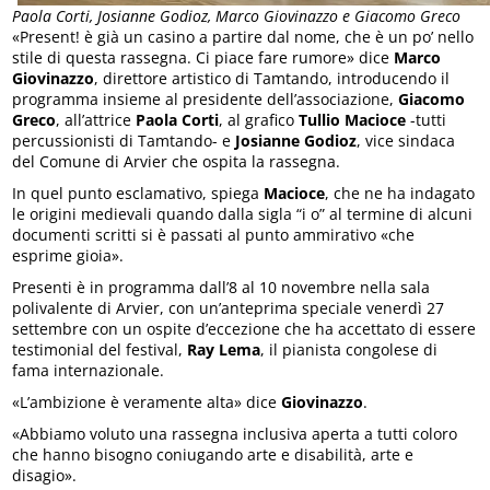
Paola Corti, Josianne Godioz, Marco Giovinazzo e Giacomo Greco
«Present! è già un casino a partire dal nome, che è un po’ nello
stile di questa rassegna. Ci piace fare rumore» dice
Marco
Giovinazzo
, direttore artistico di Tamtando, introducendo il
programma insieme al presidente dell’associazione,
Giacomo
Greco
, all’attrice
Paola Corti
, al grafico
Tullio Macioce
-tutti
percussionisti di Tamtando- e
Josianne Godioz
, vice sindaca
del Comune di Arvier che ospita la rassegna.
In quel punto esclamativo, spiega
Macioce
, che ne ha indagato
le origini medievali quando dalla sigla “i o” al termine di alcuni
documenti scritti si è passati al punto ammirativo «che
esprime gioia».
Presenti è in programma dall’8 al 10 novembre nella sala
polivalente di Arvier, con un’anteprima speciale venerdì 27
settembre con un ospite d’eccezione che ha accettato di essere
testimonial del festival,
Ray Lema
, il pianista congolese di
fama internazionale.
«L’ambizione è veramente alta» dice
Giovinazzo
.
«Abbiamo voluto una rassegna inclusiva aperta a tutti coloro
che hanno bisogno coniugando arte e disabilità, arte e
disagio».