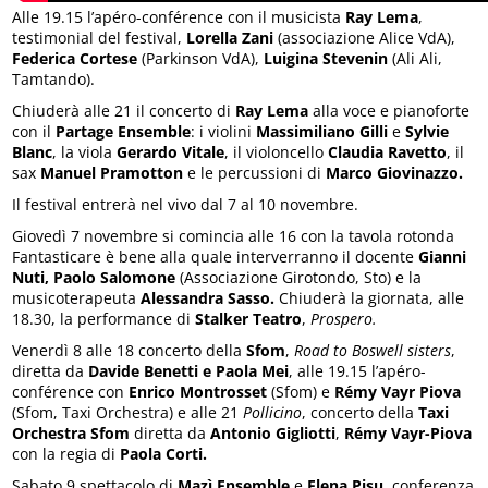
Alle 19.15 l’apéro-conférence con il musicista
Ray Lema
,
testimonial del festival,
Lorella Zani
(associazione Alice VdA),
Federica Cortese
(Parkinson VdA),
Luigina Stevenin
(Ali Ali,
Tamtando).
Chiuderà alle 21 il concerto di
Ray Lema
alla voce e pianoforte
con il
Partage Ensemble
: i violini
Massimiliano Gilli
e
Sylvie
Blanc
, la viola
Gerardo
Vitale
, il violoncello
Claudia Ravetto
, il
sax
Manuel Pramotton
e le percussioni di
Marco Giovinazzo.
Il festival entrerà nel vivo dal 7 al 10 novembre.
Giovedì 7 novembre si comincia alle 16 con la tavola rotonda
Fantasticare è bene alla quale interverranno il docente
Gianni
Nuti, Paolo Salomone
(Associazione Girotondo, Sto) e la
musicoterapeuta
Alessandra Sasso.
Chiuderà la giornata, alle
18.30, la performance di
Stalker Teatro
,
Prospero.
Venerdì 8 alle 18 concerto della
Sfom
,
Road to Boswell sisters
,
diretta da
Davide Benetti e Paola Mei
, alle 19.15 l’apéro-
conférence con
Enrico Montrosset
(Sfom) e
Rémy Vayr Piova
(Sfom, Taxi Orchestra) e alle 21
Pollicino
, concerto della
Taxi
Orchestra Sfom
diretta da
Antonio Gigliotti
,
Rémy Vayr-Piova
con la regia di
Paola Corti.
Sabato 9 spettacolo di
Mazì Ensemble
e
Elena Pisu
, conferenza