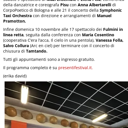
della danzatrice e coreografa
Pisu
con
Anna Albertarelli
di
CorpoPoetico di Bologna e alle 21 il concerto della
Symphonic
Taxi Orchestra
con direzione e arrangiamenti di
Manuel
Pramotton.
Infine domenica 10 novembre alle 17 spettacolo dei
Fulmini in
linea retta
, seguita dalla conferenza con
Maria Cosentino
(cooperativa C’era l’acca, Il cielo in una pentola),
Vanessa Folla,
Salvo Collura
(Arc en ciel) per terminare con il concerto di
chiusura di
Tamtando.
Tutti gli appuntamenti sono a ingresso gratuito.
Il programma completo è su
presentifestival.it.
(erika david)