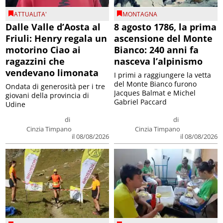
ATTUALITA'
MONTAGNA
Dalle Valle d’Aosta al
8 agosto 1786, la prima
Friuli: Henry regala un
ascensione del Monte
motorino Ciao ai
Bianco: 240 anni fa
ragazzini che
nasceva l’alpinismo
vendevano limonata
I primi a raggiungere la vetta
del Monte Bianco furono
Ondata di generosità per i tre
Jacques Balmat e Michel
giovani della provincia di
Gabriel Paccard
Udine
di
di
Cinzia Timpano
Cinzia Timpano
il 08/08/2026
il 08/08/2026
SPORT
APPUNTAMENTI
,
OGGI &
DOMANI