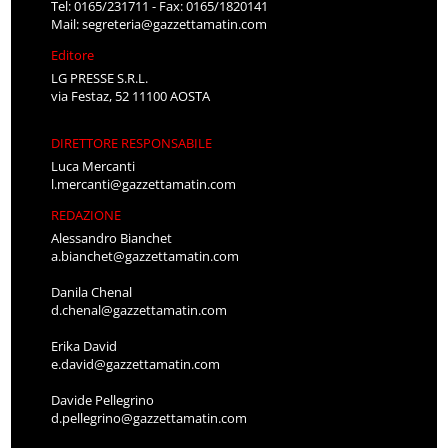
Mail:
segreteria@gazzettamatin.com
Editore
LG PRESSE S.R.L.
via Festaz, 52 11100 AOSTA
DIRETTORE RESPONSABILE
Luca Mercanti
l.mercanti@gazzettamatin.com
REDAZIONE
Alessandro Bianchet
a.bianchet@gazzettamatin.com
Danila Chenal
d.chenal@gazzettamatin.com
Erika David
e.david@gazzettamatin.com
Davide Pellegrino
d.pellegrino@gazzettamatin.com
Cinzia Timpano