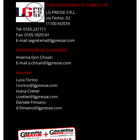
LG PRESSE S.R.L.
via Festaz, 52
11100 AOSTA
Tel: 0165.231711
Fax: 0165.1820141
E-mail
segreteria@lgpresse.com
RESPONSABILE DI AGENZIA
Arianna Gori Chisari
E-mail
a.chisari@lgpresse.com
Account
Luca Torino
l.torino@lgpresse.com
Ivana Cretier
i.cretier@lgpresse.com
Daniele Fimiano
d.fimiano@lgpresse.com