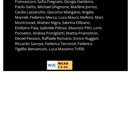
Paolo Gatto, Michael Ghignone, Marlène Jorrioz,
Cecilia Lazzarotto, Giacomo Mangano, Angela
Marrelli, Federico Mecca, Luca Mauro Melloni, Marc
Montrosset, Matteo Nigra, Sabrina Olibano,
Emiliano Pala, Gabriele Peloso, Maurizio Pitti, Loris
Ponsetto, Andrea Portigliatti, Mattia Pramotton,
Deniel Pession, Raffaele Romano, Enrico Ruggeri,
Riccardo Savoye, Federica Tercinod, Federico
Tigellio Benvenuto, Luca Massimo Trifilò