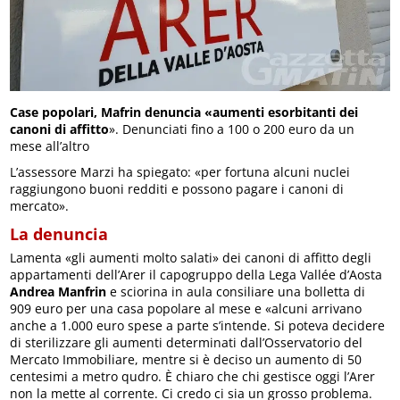
Case popolari, Mafrin denuncia «aumenti esorbitanti dei
canoni di affitto
». Denunciati fino a 100 o 200 euro da un
mese all’altro
L’assessore Marzi ha spiegato: «per fortuna alcuni nuclei
raggiungono buoni redditi e possono pagare i canoni di
mercato».
La denuncia
Lamenta «gli aumenti molto salati» dei canoni di affitto degli
appartamenti dell’Arer il capogruppo della Lega Vallée d’Aosta
Andrea Manfrin
e sciorina in aula consiliare una bolletta di
909 euro per una casa popolare al mese e «alcuni arrivano
anche a 1.000 euro spese a parte s’intende. Si poteva decidere
di sterilizzare gli aumenti determinati dall’Osservatorio del
Mercato Immobiliare, mentre si è deciso un aumento di 50
centesimi a metro qudro. È chiaro che chi gestisce oggi l’Arer
non la mette al corrente. Ci credo ci sia un grosso problema.