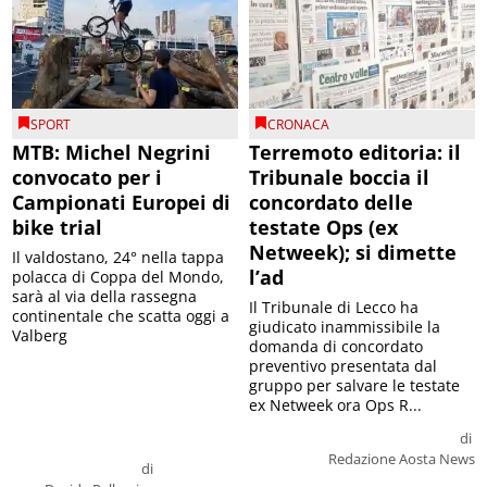
SPORT
CRONACA
MTB: Michel Negrini
Terremoto editoria: il
convocato per i
Tribunale boccia il
Campionati Europei di
concordato delle
bike trial
testate Ops (ex
Netweek); si dimette
Il valdostano, 24° nella tappa
l’ad
polacca di Coppa del Mondo,
sarà al via della rassegna
Il Tribunale di Lecco ha
continentale che scatta oggi a
giudicato inammissibile la
Valberg
domanda di concordato
preventivo presentata dal
gruppo per salvare le testate
ex Netweek ora Ops R...
di
Redazione Aosta News
di