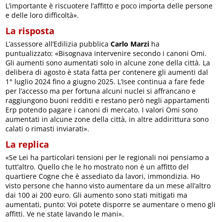
L’importante è riscuotere l’affitto e poco importa delle persone
e delle loro difficoltà».
La risposta
L’assessore all’Edilizia pubblica
Carlo Marzi
ha
puntualizzato: «Bisognava intervenire secondo i canoni Omi.
Gli aumenti sono aumentati solo in alcune zone della città. La
delibera di agosto è stata fatta per contenere gli aumenti dal
1° luglio 2024 fino a giugno 2025. L’Isee continua a fare fede
per l’accesso ma per fortuna alcuni nuclei si affrancano e
raggiungono buoni redditi e restano però negli appartamenti
Erp potendo pagare i canoni di mercato. I valori Omi sono
aumentati in alcune zone della città, in altre addirittura sono
calati o rimasti inviarati».
La replica
«Se Lei ha particolari tensioni per le regionali noi pensiamo a
tutt’altro. Quello che le ho mostrato non è un affitto del
quartiere Cogne che è assediato da lavori, immondizia. Ho
visto persone che hanno visto aumentare da un mese all’altro
dai 100 ai 200 euro. Gli aumento sono stati mitigati ma
aumentati, punto: Voi potete disporre se aumentare o meno gli
affitti. Ve ne state lavando le mani».