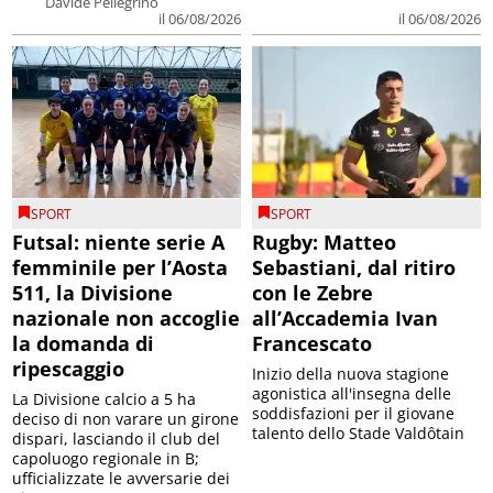
Davide Pellegrino
il 06/08/2026
il 06/08/2026
SPORT
SPORT
Futsal: niente serie A
Rugby: Matteo
femminile per l’Aosta
Sebastiani, dal ritiro
511, la Divisione
con le Zebre
nazionale non accoglie
all’Accademia Ivan
la domanda di
Francescato
ripescaggio
Inizio della nuova stagione
agonistica all'insegna delle
La Divisione calcio a 5 ha
soddisfazioni per il giovane
deciso di non varare un girone
talento dello Stade Valdôtain
dispari, lasciando il club del
capoluogo regionale in B;
ufficializzate le avversarie dei