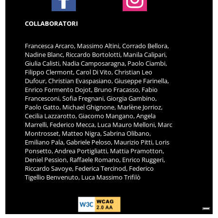
COLLABORATORI
Francesca Arcaro, Massimo Altini, Corrado Bellora,
Nadine Blanc, Riccardo Bortolotti, Manila Calipari,
Giulia Calisti, Nadia Camposaragna, Paolo Ciambi,
Filippo Clermont, Carol Di Vito, Christian Leo
Dufour, Christian Evaspasiano, Giuseppe Farinella,
Enrico Formento Dojot, Bruno Fracasso, Fabio
Francesconi, Sofia Fregnani, Giorgia Gambino,
Paolo Gatto, Michael Ghignone, Marlène Jorrioz,
Cecilia Lazzarotto, Giacomo Mangano, Angela
Marrelli, Federico Mecca, Luca Mauro Melloni, Marc
Montrosset, Matteo Nigra, Sabrina Olibano,
Emiliano Pala, Gabriele Peloso, Maurizio Pitti, Loris
Ponsetto, Andrea Portigliatti, Mattia Pramotton,
Deniel Pession, Raffaele Romano, Enrico Ruggeri,
Riccardo Savoye, Federica Tercinod, Federico
Tigellio Benvenuto, Luca Massimo Trifilò