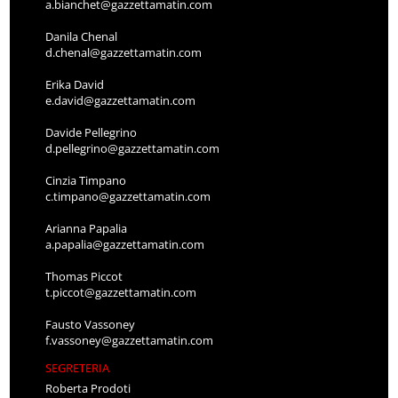
a.bianchet@gazzettamatin.com
Danila Chenal
d.chenal@gazzettamatin.com
Erika David
e.david@gazzettamatin.com
Davide Pellegrino
d.pellegrino@gazzettamatin.com
Cinzia Timpano
c.timpano@gazzettamatin.com
Arianna Papalia
a.papalia@gazzettamatin.com
Thomas Piccot
t.piccot@gazzettamatin.com
Fausto Vassoney
f.vassoney@gazzettamatin.com
SEGRETERIA
Roberta Prodoti