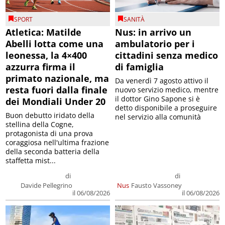
SPORT
SANITÀ
Atletica: Matilde
Nus: in arrivo un
Abelli lotta come una
ambulatorio per i
leonessa, la 4×400
cittadini senza medico
azzurra firma il
di famiglia
primato nazionale, ma
Da venerdì 7 agosto attivo il
resta fuori dalla finale
nuovo servizio medico, mentre
il dottor Gino Sapone si è
dei Mondiali Under 20
detto disponibile a proseguire
Buon debutto iridato della
nel servizio alla comunità
stellina della Cogne,
protagonista di una prova
coraggiosa nell'ultima frazione
della seconda batteria della
staffetta mist...
di
di
Davide Pellegrino
Nus
Fausto Vassoney
il 06/08/2026
il 06/08/2026