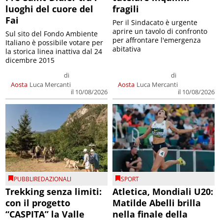
luoghi del cuore del
fragili
Fai
Per il Sindacato è urgente
aprire un tavolo di confronto
Sul sito del Fondo Ambiente
per affrontare l'emergenza
Italiano è possibile votare per
abitativa
la storica linea inattiva dal 24
dicembre 2015
di
di
Aosta
Luca Mercanti
Aosta
Luca Mercanti
il 10/08/2026
il 10/08/2026
PUBBLIREDAZIONALI
SPORT
Trekking senza limiti:
Atletica, Mondiali U20:
con il progetto
Matilde Abelli brilla
“CASPITA” la Valle
nella finale della