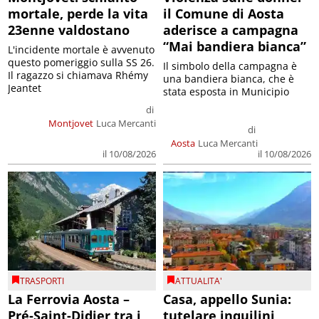
mortale, perde la vita
il Comune di Aosta
23enne valdostano
aderisce a campagna
“Mai bandiera bianca”
L'incidente mortale è avvenuto
questo pomeriggio sulla SS 26.
Il simbolo della campagna è
Il ragazzo si chiamava Rhémy
una bandiera bianca, che è
Jeantet
stata esposta in Municipio
di
Montjovet
Luca Mercanti
di
Aosta
Luca Mercanti
il 10/08/2026
il 10/08/2026
TRASPORTI
ATTUALITA'
La Ferrovia Aosta –
Casa, appello Sunia:
Pré-Saint-Didier tra i
tutelare inquilini