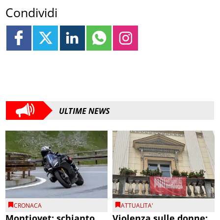
Condividi
ULTIME NEWS
CRONACA
ATTUALITA'
Montjovet: schianto
Violenza sulle donne: