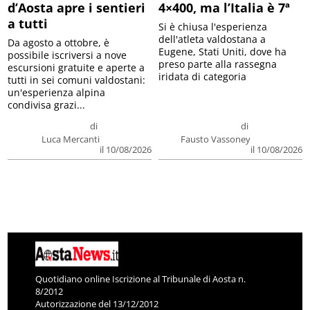
d’Aosta apre i sentieri
4×400, ma l’Italia è 7ª
a tutti
Si è chiusa l'esperienza
dell'atleta valdostana a
Da agosto a ottobre, è
Eugene, Stati Uniti, dove ha
possibile iscriversi a nove
preso parte alla rassegna
escursioni gratuite e aperte a
iridata di categoria
tutti in sei comuni valdostani:
un'esperienza alpina
condivisa grazi...
di
di
Luca Mercanti
Fausto Vassoney
il 10/08/2026
il 10/08/2026
Quotidiano online Iscrizione al Tribunale di Aosta n.
8/2012
Autorizzazione del 13/12/2012