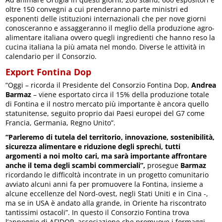
oltre 150 convegni a cui prenderanno parte ministri ed
esponenti delle istituzioni internazionali che per nove giorni
conosceranno e assaggeranno il meglio della produzione agro-
alimentare italiana ovvero quegli ingredienti che hanno reso la
cucina italiana la più amata nel mondo. Diverse le attività in
calendario per il Consorzio.
Export Fontina Dop
“Oggi – ricorda il Presidente del Consorzio Fontina Dop,
Andrea
Barmaz
– viene esportato circa il 15% della produzione totale
di Fontina e il nostro mercato più importante è ancora quello
statunitense, seguito proprio dai Paesi europei del G7 come
Francia, Germania, Regno Unito”.
“Parleremo di tutela del territorio, innovazione, sostenibilità,
sicurezza alimentare e riduzione degli sprechi, tutti
argomenti a noi molto cari, ma sarà importante affrontare
anche il tema degli scambi commerciali”,
prosegue
Barmaz
ricordando le difficoltà incontrate in un progetto comunitario
avviato alcuni anni fa per promuovere la Fontina, insieme a
alcune eccellenze del Nord-ovest, negli Stati Uniti e in Cina -,
ma se in USA è andato alla grande, in Oriente ha riscontrato
tantissimi ostacoli”. In questo il Consorzio Fontina trova
l’appoggio di AFIDOP, associazione che promuove i formaggi