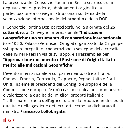
La presenza del Consorzio Fontina in Sicilia si articolerà in
degustazioni di prodotto, abbinamenti originali e la
partecipazione a convegni istituzionali sul tema della
valorizzazione internazionale del prodotto e della DOP.
Il Consorzio Fontina Dop parteciperà, nella giornata del
26
settembre
, al Convegno internazionale “
Indicazioni
Geografiche: uno strumento di cooperazione internazionale
”
(ore 10.30, Palazzo Vermexio, Ortigia) organizzato da Origin per
sviluppare progetti di cooperazione a sostegno della crescita
delle IG nei Paesi in via di sviluppo, e all’assemblea per
“
Approvazione documento di Posizione di Origin Italia in
merito alle Indicazioni Geografiche
”.
L’evento internazionale a cui partecipano, oltre all’Italia,
Canada, Francia, Germania, Giappone, Regno Unito e Stati
Uniti, insieme ai presidenti del Consiglio europeo e della
Commissione europea, “è un’occasione unica per promuovere
e valorizzare la qualità dei migliori prodotti italiani e
“riaffermare il ruolo dell’agricoltura nella produzione di cibo di
qualità e nella gestione dei territori”, come ha dichiarato il
ministro
Francesco Lollobrigida.
Il G7
Ad animare Ortigia in questi giorni, 200 stand, 600 espositori e