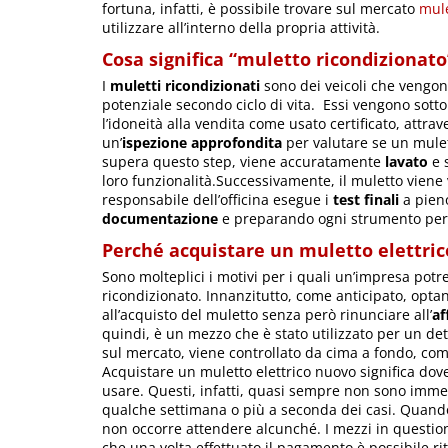
fortuna, infatti, è possibile trovare sul mercato
mule
utilizzare all’interno della propria attività.
Cosa significa “muletto ricondizionato
I
muletti ricondizionati
sono dei veicoli che vengono
potenziale secondo ciclo di vita. Essi vengono sott
l’idoneità alla vendita come usato certificato, attra
un’
ispezione approfondita
per valutare se un mule
supera questo step, viene accuratamente
lavato
e 
loro funzionalità.Successivamente, il muletto viene
responsabile dell’officina esegue i
test finali
a pieno
documentazione
e preparando ogni strumento per l
Perché acquistare un muletto elettric
Sono molteplici i motivi per i quali un’impresa pot
ricondizionato. Innanzitutto, come anticipato, optand
all’acquisto del muletto senza però rinunciare all’
af
quindi, è un mezzo che è stato utilizzato per un de
sul mercato, viene controllato da cima a fondo, com
Acquistare un muletto elettrico nuovo significa do
usare. Questi, infatti, quasi sempre non sono imm
qualche settimana o più a seconda dei casi. Quando 
non occorre attendere alcunché. I mezzi in questi
che una volta effettuato il pagamento è possibile riti