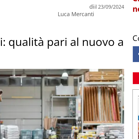
di
il
23/09/2024
n
Luca Mercanti
C
i: qualità pari al nuovo a