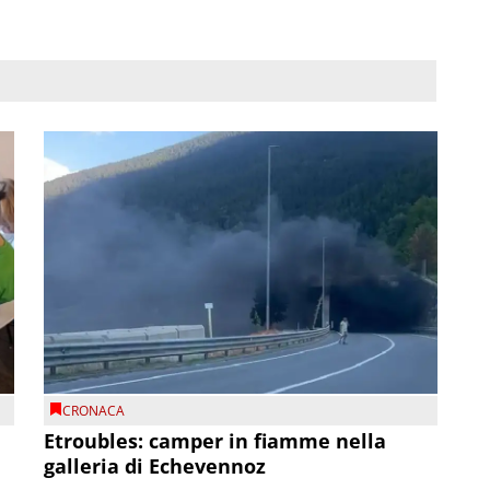
CRONACA
Etroubles: camper in fiamme nella
galleria di Echevennoz