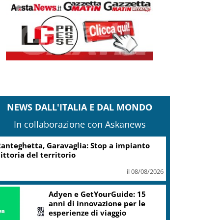
NEWS DALL'ITALIA E DAL MONDO
In collaborazione con Askanews
Turismo, Osservatorio
Telepass: +20% di interesse
per i viaggi in auto
il 07/08/2026
ic, Liguria: 5,8 mln da piano Grandi
rogetti Beni Culturali