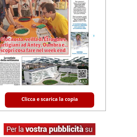
Clicca e scarica la copia