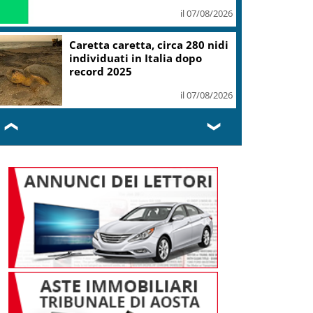
il 07/08/2026
Mondiali Wakeboard: primo
oro è azzurro, Noa Gualtieri
campione Under 14
il 07/08/2026
❮
❯