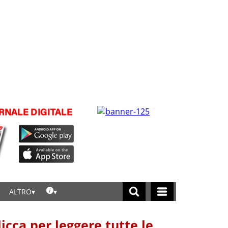
ALTRO
licca per leggere tutte le