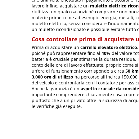
lavoro.Infine, acquistare un
muletto elettrico rico
riutilizza un qualcosa anziché comprarne uno nuov
materie prime come ad esempio energia, metalli, co
muletto elettrico, senza considerare l’inquinamento
un muletto ricondizionato è possibile evitare tutto
Cosa controllare prima di acquistare 
Prima di acquistare un
carrello elevatore elettrico
poiché può rappresentare fino al
40%
del valore to
batteria è cruciale per stimarne la durata residua. I
conto delle ore di lavoro effettuate, proprio come s
un’ora di funzionamento corrisponde a circa
50 km 
3.000 ore di utilizzo
ha percorso all’incirca 150.000 k
del veicolo e confrontarla con il contatore per ass
Anche la garanzia è un
aspetto cruciale da consid
importante comprendere chiaramente cosa copre e c
piuttosto che a un privato offre la sicurezza di acqu
le verifiche già eseguite.