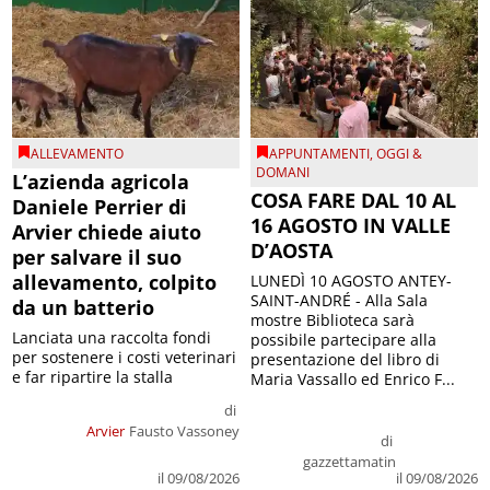
ALLEVAMENTO
APPUNTAMENTI
,
OGGI &
DOMANI
L’azienda agricola
COSA FARE DAL 10 AL
Daniele Perrier di
16 AGOSTO IN VALLE
Arvier chiede aiuto
D’AOSTA
per salvare il suo
allevamento, colpito
LUNEDÌ 10 AGOSTO ANTEY-
SAINT-ANDRÉ - Alla Sala
da un batterio
mostre Biblioteca sarà
Lanciata una raccolta fondi
possibile partecipare alla
per sostenere i costi veterinari
presentazione del libro di
e far ripartire la stalla
Maria Vassallo ed Enrico F...
di
Arvier
Fausto Vassoney
di
gazzettamatin
il 09/08/2026
il 09/08/2026