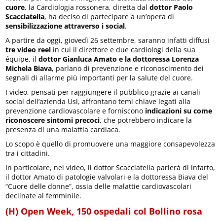
cuore
, la Cardiologia rossonera, diretta dal
dottor Paolo
Scacciatella
, ha deciso di partecipare a un’opera di
sensibilizzazione attraverso i social
.
A partire da oggi, giovedì 26 settembre, saranno infatti diffusi
tre video reel
in cui il direttore e due cardiologi della sua
équipe, il
dottor Gianluca Amato e la dottoressa Lorenza
Michela Biava
, parlano di prevenzione e riconoscimento dei
segnali di allarme più importanti per la salute del cuore.
I video, pensati per raggiungere il pubblico grazie ai canali
social dell’azienda Usl, affrontano temi chiave legati alla
prevenzione cardiovascolare e forniscono
indicazioni su come
riconoscere sintomi precoci
, che potrebbero indicare la
presenza di una malattia cardiaca.
Lo scopo è quello di promuovere una maggiore consapevolezza
tra i cittadini.
In particolare, nei video, il dottor Scacciatella parlerà di infarto,
il dottor Amato di patologie valvolari e la dottoressa Biava del
“Cuore delle donne”, ossia delle malattie cardiovascolari
declinate al femminile.
(H) Open Week, 150 ospedali col Bollino rosa