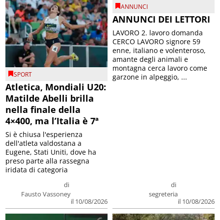
ANNUNCI
ANNUNCI DEI LETTORI
LAVORO 2. lavoro domanda
CERCO LAVORO signore 59
enne, italiano e volenteroso,
amante degli animali e
montagna cerca lavoro come
SPORT
garzone in alpeggio, ...
Atletica, Mondiali U20:
Matilde Abelli brilla
nella finale della
4×400, ma l’Italia è 7ª
Si è chiusa l'esperienza
dell'atleta valdostana a
Eugene, Stati Uniti, dove ha
preso parte alla rassegna
iridata di categoria
di
di
Fausto Vassoney
segreteria
il 10/08/2026
il 10/08/2026