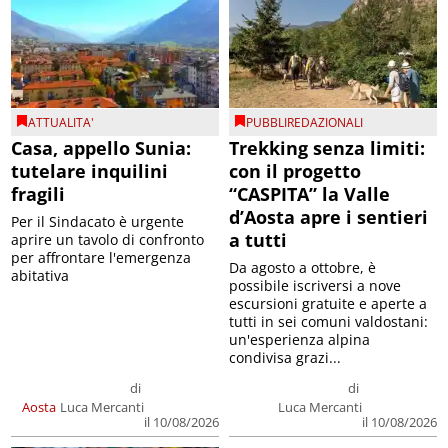
ATTUALITA'
PUBBLIREDAZIONALI
Casa, appello Sunia:
Trekking senza limiti:
tutelare inquilini
con il progetto
fragili
“CASPITA” la Valle
d’Aosta apre i sentieri
Per il Sindacato è urgente
a tutti
aprire un tavolo di confronto
per affrontare l'emergenza
Da agosto a ottobre, è
abitativa
possibile iscriversi a nove
escursioni gratuite e aperte a
tutti in sei comuni valdostani:
un'esperienza alpina
condivisa grazi...
di
di
Aosta
Luca Mercanti
Luca Mercanti
il 10/08/2026
il 10/08/2026