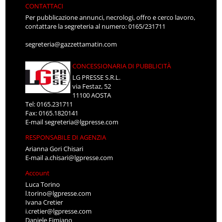
CONTATTACI
Per pubblicazione annunci, necrologi, offro e cerco lavoro,
contattare la segreteria al numero: 0165/231711
segreteria@gazzettamatin.com
CONCESSIONARIA DI PUBBLICITÀ
LG PRESSE S.R.L.
via Festaz, 52
11100 AOSTA
Tel: 0165.231711
Fax: 0165.1820141
E-mail
segreteria@lgpresse.com
RESPONSABILE DI AGENZIA
Arianna Gori Chisari
E-mail
a.chisari@lgpresse.com
Account
Luca Torino
l.torino@lgpresse.com
Ivana Cretier
i.cretier@lgpresse.com
Daniele Fimiano