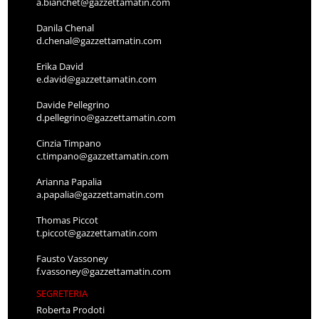
a.bianchet@gazzettamatin.com
Danila Chenal
d.chenal@gazzettamatin.com
Erika David
e.david@gazzettamatin.com
Davide Pellegrino
d.pellegrino@gazzettamatin.com
Cinzia Timpano
c.timpano@gazzettamatin.com
Arianna Papalia
a.papalia@gazzettamatin.com
Thomas Piccot
t.piccot@gazzettamatin.com
Fausto Vassoney
f.vassoney@gazzettamatin.com
SEGRETERIA
Roberta Prodoti