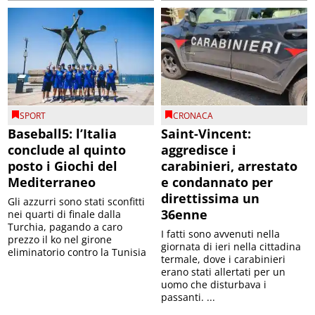
SPORT
CRONACA
Baseball5: l’Italia
Saint-Vincent:
conclude al quinto
aggredisce i
posto i Giochi del
carabinieri, arrestato
Mediterraneo
e condannato per
direttissima un
Gli azzurri sono stati sconfitti
36enne
nei quarti di finale dalla
Turchia, pagando a caro
I fatti sono avvenuti nella
prezzo il ko nel girone
giornata di ieri nella cittadina
eliminatorio contro la Tunisia
termale, dove i carabinieri
erano stati allertati per un
uomo che disturbava i
passanti. ...