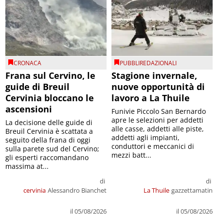
CRONACA
PUBBLIREDAZIONALI
Frana sul Cervino, le
Stagione invernale,
guide di Breuil
nuove opportunità di
Cervinia bloccano le
lavoro a La Thuile
ascensioni
Funivie Piccolo San Bernardo
apre le selezioni per addetti
La decisione delle guide di
alle casse, addetti alle piste,
Breuil Cervinia è scattata a
addetti agli impianti,
seguito della frana di oggi
conduttori e meccanici di
sulla parete sud del Cervino;
mezzi batt...
gli esperti raccomandano
massima at...
di
di
cervinia
Alessandro Bianchet
La Thuile
gazzettamatin
il 05/08/2026
il 05/08/2026