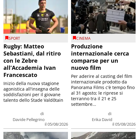
SPORT
CINEMA
Rugby: Matteo
Produzione
Sebastiani, dal ritiro
internazionale cerca
con le Zebre
comparse per un
all’Accademia Ivan
nuovo film
Francescato
Per aderire al casting del film
internazionale prodotto da
Inizio della nuova stagione
Panorama Films c'è tempo fino
agonistica all'insegna delle
al 31 agosto; le riprese si
soddisfazioni per il giovane
terranno tra il 21 e 25
talento dello Stade Valdôtain
settembre...
di
di
Davide Pellegrino
Erika David
il 05/08/2026
il 05/08/2026