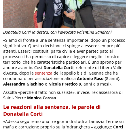
Donatella Corti (a destra) con l'avvocata Valentina Sandroni
«Siamo di fronte a una sentenza importante, dopo un processo
significativo. Questa decisione ci spinge a essere sempre più
attenti. Esserci costituiti parte civile e aver partecipato al
processo ci ha permesso di capire e leggere meglio il nostro
territorio, che ha caratteristiche particolari. È uno sprono per
andare avanti». Così
Donatella Corti
, referente di Libera Valle
d’Aosta, dopo la
sentenza
dell’appello bis di Geenna che ha
condannato per associazione mafiosa
Antonio Raso
(8 anni),
Alessandro Giachino
e
Nicola Prettico
(6 anni e 8 mesi).
Assolta «perché il fatto non sussiste», invece, l’ex assessora di
Saint-Pierre
Monica Carcea
.
Le reazioni alla sentenza, le parole di
Donatella Corti
«Adesso seguiremo una tre giorni di studi a Lamezia Terme su
mafia e corruzione proprio sulla ‘ndranghera – aggiunge
Corti