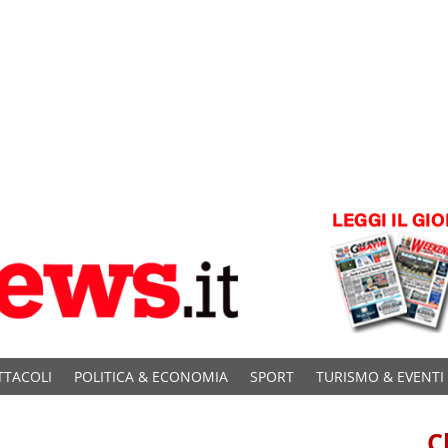
TTACOLI
POLITICA & ECONOMIA
SPORT
TURISMO & EVENTI
C