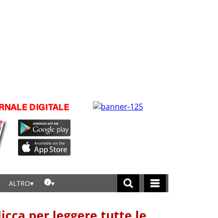
ALTRO
licca per leggere tutte le