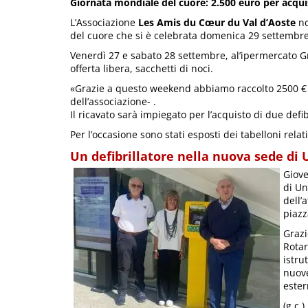
Giornata mondiale del cuore: 2.500 euro per acquis
L’Associazione
Les Amis du Cœur du Val d’Aoste
no
del cuore che si è celebrata domenica 29 settembre
Venerdì 27 e sabato 28 settembre, al’ipermercato Gr
offerta libera, sacchetti di noci.
«Grazie a questo weekend abbiamo raccolto 2500 €
dell’associazione- .
Il ricavato sarà impiegato per l’acquisto di due defib
Per l’occasione sono stati esposti dei tabelloni relati
Un defibrillatore nella nuova sede di
Giove
di Un
dell’
piaz
Grazi
Rotar
istru
nuove
ester
(g.c.)