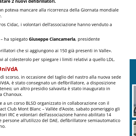
tare 2 nuovi defibrillatori.
n poteva mancare alla ricorrenza della Giornata mondiale
.
os Cidac, i volontari dell’associazione hanno venduto a
 – ha spiegato
Giuseppe Ciancamerla
, presidente
rillatori che si aggiungono ai 150 già presenti in Valle».
vi al colesterolo per spiegare i limiti relativi a quello LDL.
 UniVdA
dì scorso, in occasione del taglio del nastro alla nuova sede
iVdA, è stato consegnato un defibrillatore, a disposizione
ateneo; un altro presidio salvavita è stato inaugurato in
za Chanoux.
e a un corso BLSD organizzato in collaborazione con il
act Club Mont Blanc – Vallée d’Aoste, sabato pomeriggio gli
ttori IRC e volontari dell’associazione hanno abilitato 14
 persone all’utilizzo del DAE, defibrillatore semiautomatico
no.