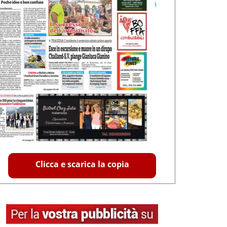
Clicca e scarica la copia