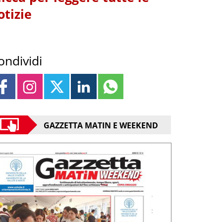
otizie
ondividi
GAZZETTA MATIN E WEEKEND