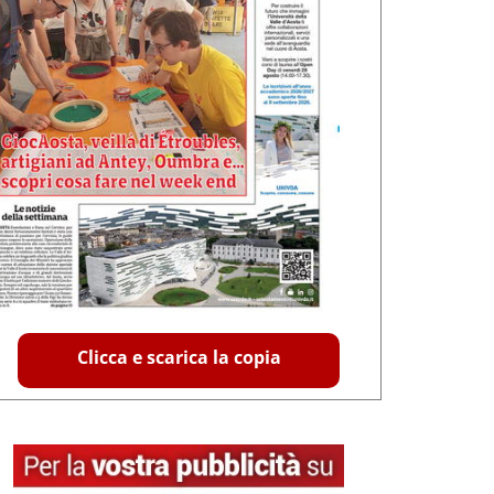
Clicca e scarica la copia