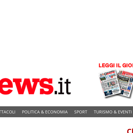
TTACOLI
POLITICA & ECONOMIA
SPORT
TURISMO & EVENTI
C