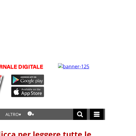
ALTRO
licca per leggere tutte le