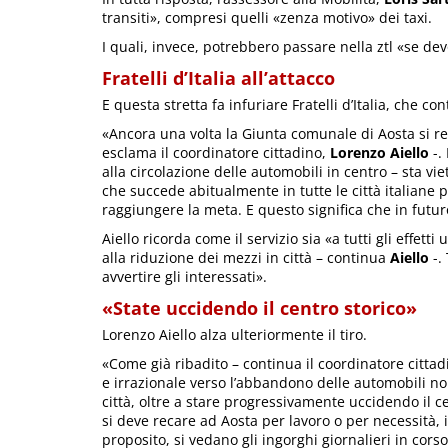
transiti», compresi quelli «zenza motivo» dei taxi.
I quali, invece, potrebbero passare nella ztl «se de
Fratelli d’Italia all’attacco
E questa stretta fa infuriare Fratelli d’Italia, che c
«Ancora una volta la Giunta comunale di Aosta si 
esclama il coordinatore cittadino,
Lorenzo Aiello
-.
alla circolazione delle automobili in centro – sta vie
che succede abitualmente in tutte le città italiane 
raggiungere la meta. E questo significa che in futuro 
Aiello ricorda come il servizio sia «a tutti gli effetti
alla riduzione dei mezzi in città – continua
Aiello
-.
avvertire gli interessati».
«State uccidendo il centro storico»
Lorenzo Aiello alza ulteriormente il tiro.
«Come già ribadito – continua il coordinatore cittad
e irrazionale verso l’abbandono delle automobili non
città, oltre a stare progressivamente uccidendo il c
si deve recare ad Aosta per lavoro o per necessità, i
proposito, si vedano gli ingorghi giornalieri in cors