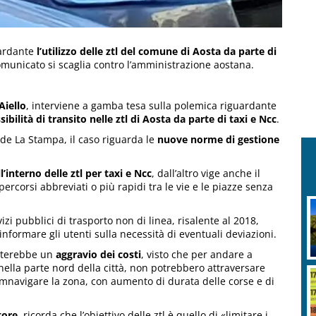
ardante
l’utilizzo delle ztl del comune di Aosta da parte di
comunicato si scaglia contro l’amministrazione aostana.
Aiello
, interviene a gamba tesa sulla polemica riguardante
ibilità di transito nelle ztl di Aosta da parte di taxi e Ncc
.
 de La Stampa, il caso riguarda le
nuove norme di gestione
l’interno delle ztl per taxi e Ncc
, dall’altro vige anche il
 percorsi abbreviati o più rapidi tra le vie e le piazze senza
izi pubblici di trasporto non di linea, risalente al 2018,
informare gli utenti sulla necessità di eventuali deviazioni.
orterebbe un
aggravio dei costi
, visto che per andare a
nella parte nord della città, non potrebbero attraversare
navigare la zona, con aumento di durata delle corse e di
tore
, ricorda che l’obiettivo delle ztl è quello di «limitare i