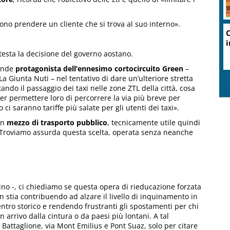
vono prendere un cliente che si trova al suo interno».
C
i
ontesta la decisione del governo aostano.
rende
protagonista dell’ennesimo cortocircuito Green
–
 La Giunta Nuti – nel tentativo di dare un’ulteriore stretta
tando il passaggio dei taxi nelle zone ZTL della città, cosa
per permettere loro di percorrere la via più breve per
ci saranno tariffe più salate per gli utenti dei taxi».
 un
mezzo di trasporto pubblico
, tecnicamente utile quindi
 Troviamo assurda questa scelta, operata senza neanche
ino -, ci chiediamo se questa opera di rieducazione forzata
 stia contribuendo ad alzare il livello di inquinamento in
entro storico e rendendo frustranti gli spostamenti per chi
n arrivo dalla cintura o da paesi più lontani. A tal
o Battaglione, via Mont Emilius e Pont Suaz, solo per citare