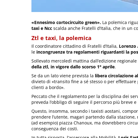
«Ennesimo cortocircuito green».
La polemica rigu
taxi e Ncc
scalda anche Fratelli d’Italia, che in un 
Ztl e taxi, la polemica
Il coordinatore cittadino di Fratelli d’Italia,
Lorenzo 
le
incongruenze tra
regolamenti riguardanti la poss
Sollevato mercoledì mattina dall’edizione regionale
della ztl, in vigore dallo scorso 1° aprile
.
Se da un lato viene prevista la
libera circolazione al
divieto di «transito fine a sé stesso o per effettuare
clienti a bordo».
Peccato che il regolamento per la disciplina dei serv
preveda l’obbligo di seguire il percorso più breve e 
Questo, insomma, secondo i taxisti aostani, comp
prendere l’utente, magari partendo dalla stazione, 
(ad esempio) piazza Chanoux, ma dovrebbero circum
conseguenza dei costi.
In tutta risposta, l’assessore alla Mobilità,
Loris Sar