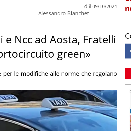
di
il
09/10/2024
n
Alessandro Bianchet
C
i e Ncc ad Aosta, Fratelli
ortocircuito green»
une per le modifiche alle norme che regolano