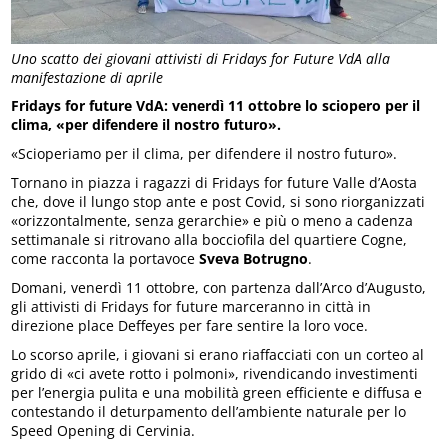
Uno scatto dei giovani attivisti di Fridays for Future VdA alla
manifestazione di aprile
Fridays for future VdA: venerdì 11 ottobre lo sciopero per il
clima, «per difendere il nostro futuro».
«Scioperiamo per il clima, per difendere il nostro futuro».
Tornano in piazza i ragazzi di Fridays for future Valle d’Aosta
che, dove il lungo stop ante e post Covid, si sono riorganizzati
«orizzontalmente, senza gerarchie» e più o meno a cadenza
settimanale si ritrovano alla bocciofila del quartiere Cogne,
come racconta la portavoce
Sveva Botrugno
.
Domani, venerdì 11 ottobre, con partenza dall’Arco d’Augusto,
gli attivisti di Fridays for future marceranno in città in
direzione place Deffeyes per fare sentire la loro voce.
Lo scorso aprile, i giovani si erano riaffacciati con un corteo al
grido di «ci avete rotto i polmoni», rivendicando investimenti
per l’energia pulita e una mobilità green efficiente e diffusa e
contestando il deturpamento dell’ambiente naturale per lo
Speed Opening di Cervinia.