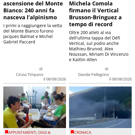
ascensione del Monte
Michela Comola
Bianco: 240 anni fa
firmano il Vertical
nasceva l’alpinismo
Brusson-Bringuez a
tempo di record
I primi a raggiungere la vetta
del Monte Bianco furono
Oltre 200 atleti al via
Jacques Balmat e Michel
dell'ultima tappa del Défì
Gabriel Paccard
Vertical, sul podio anche
Mathieu Brunod, Alex
Noussan, Miriam Di Vincenzo
e Kaitlin Allen
di
di
Cinzia Timpano
Davide Pellegrino
il 08/08/2026
il 08/08/2026
APPUNTAMENTI
,
OGGI &
CRONACA