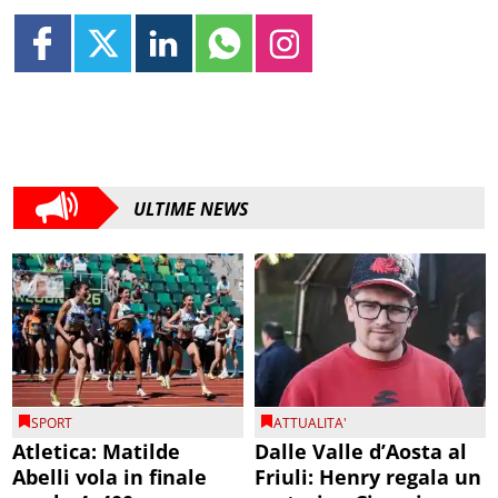
ULTIME NEWS
SPORT
ATTUALITA'
Atletica: Matilde
Dalle Valle d’Aosta al
Abelli vola in finale
Friuli: Henry regala un