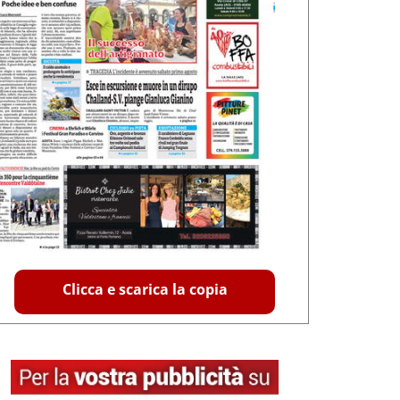
Clicca e scarica la copia