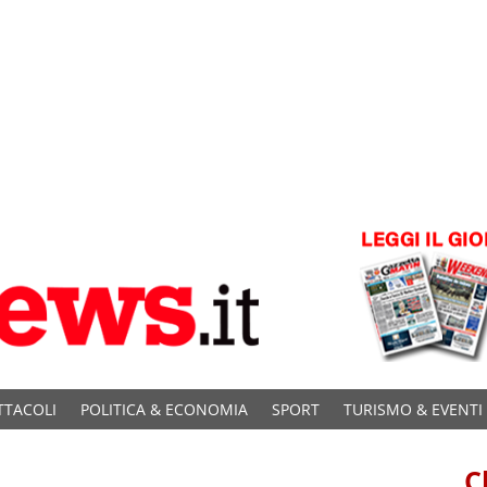
TTACOLI
POLITICA & ECONOMIA
SPORT
TURISMO & EVENTI
C