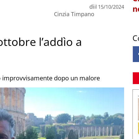
di
il
15/10/2024
n
Cinzia Timpano
C
ottobre l’addìo a
ato improvvisamente dopo un malore