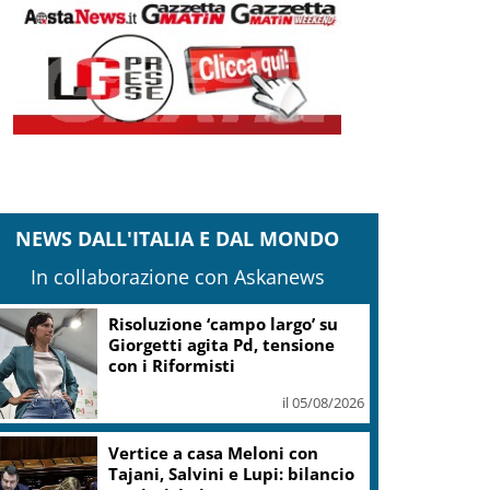
NEWS DALL'ITALIA E DAL MONDO
In collaborazione con Askanews
Banco Bpm, Castagna: Agricole
Italia? Valuteremo, ritengo
fusione molto solida
il 05/08/2026
Conti pubblici, Governo
incassa sì su clausola Ue. Lega