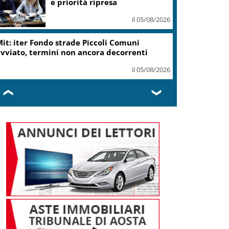
ottiene modifica a risoluzione
il 05/08/2026
Delmastro, Camera dice no a
uso chat con Caroccia: in aula
bagarre e proteste opposizioni
il 05/08/2026
❮
❯