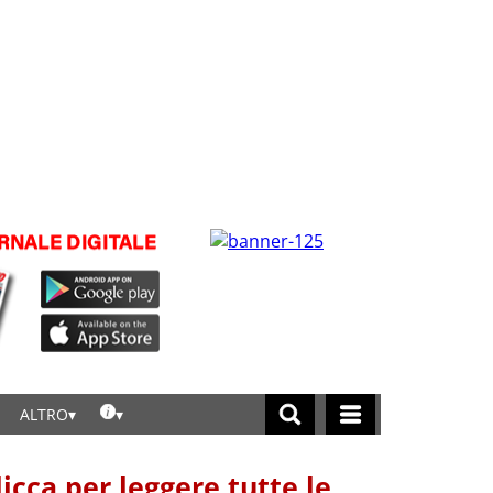
ALTRO
licca per leggere tutte le