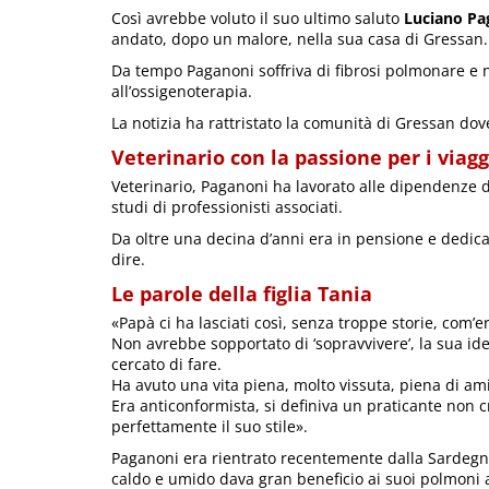
Così avrebbe voluto il suo ultimo saluto
Luciano Pa
andato, dopo un malore, nella sua casa di Gressan.
Da tempo Paganoni soffriva di fibrosi polmonare e n
all’ossigenoterapia.
La notizia ha rattristato la comunità di Gressan do
Veterinario con la passione per i viagg
Veterinario, Paganoni ha lavorato alle dipendenze 
studi di professionisti associati.
Da oltre una decina d’anni era in pensione e dedica
dire.
Le parole della figlia Tania
«Papà ci ha lasciati così, senza troppe storie, com’era
Non avrebbe sopportato di ‘sopravvivere’, la sua id
cercato di fare.
Ha avuto una vita piena, molto vissuta, piena di amic
Era anticonformista, si definiva un praticante non 
perfettamente il suo stile».
Paganoni era rientrato recentemente dalla Sardegna 
caldo e umido dava gran beneficio ai suoi polmoni a