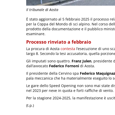
Il tribunale di Aosta
È stato aggiornato al 5 febbraio 2025 il processo rela
per la Coppa del Mondo di sci alpino. Nel corso dell
prodotto della documentazione e il pubblico minis
esaminare.
Processo rinviato a febbraio
La procura di Aosta
contesta
l’esecuzione di uno sca
largo 8. Secondo la tesi accusatoria, quella porzione
Gli imputati sono quattro.
Franz Julen
, presidente d
dall’avvocato
Federico Fornoni
di Aosta.
Il presidente della Cervino spa
Federico Maquigna
pala meccanica che ha materialmente eseguito lo sc
Le gare dello Speed Opening non sono mai state disp
nel 2023 per neve in quota e forti raffiche di vento.
Per la stagione 2024-2025, la manifestazione è uscit
(t.p.)