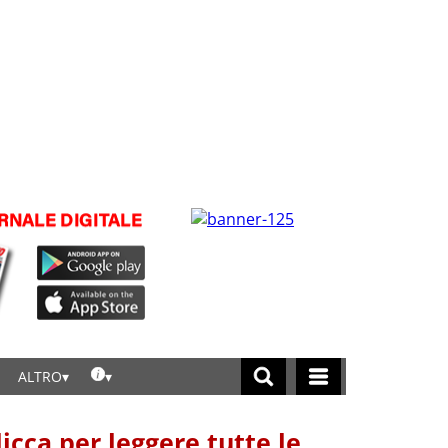
ALTRO
licca per leggere tutte le