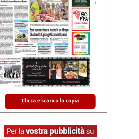
Clicca e scarica la copia