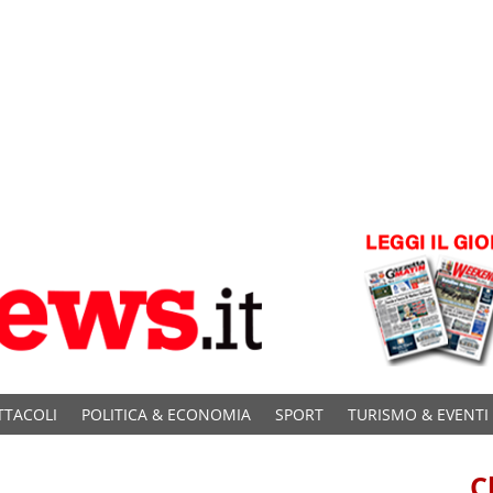
TTACOLI
POLITICA & ECONOMIA
SPORT
TURISMO & EVENTI
C