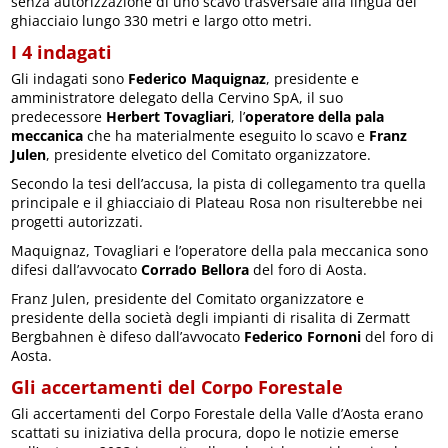
senza autorizzazione di uno scavo trasversale alla lingua del
ghiacciaio lungo 330 metri e largo otto metri.
I 4 indagati
Gli indagati sono
Federico Maquignaz
, presidente e
amministratore delegato della Cervino SpA, il suo
predecessore
Herbert Tovagliari
, l’
operatore della pala
meccanica
che ha materialmente eseguito lo scavo e
Franz
Julen
, presidente elvetico del Comitato organizzatore.
Secondo la tesi dell’accusa, la pista di collegamento tra quella
principale e il ghiacciaio di Plateau Rosa non risulterebbe nei
progetti autorizzati.
Maquignaz, Tovagliari e l’operatore della pala meccanica sono
difesi dall’avvocato
Corrado Bellora
del foro di Aosta.
Franz Julen, presidente del Comitato organizzatore e
presidente della società degli impianti di risalita di Zermatt
Bergbahnen è difeso dall’avvocato
Federico Fornoni
del foro di
Aosta.
Gli accertamenti del Corpo Forestale
Gli accertamenti del Corpo Forestale della Valle d’Aosta erano
scattati su iniziativa della procura, dopo le notizie emerse