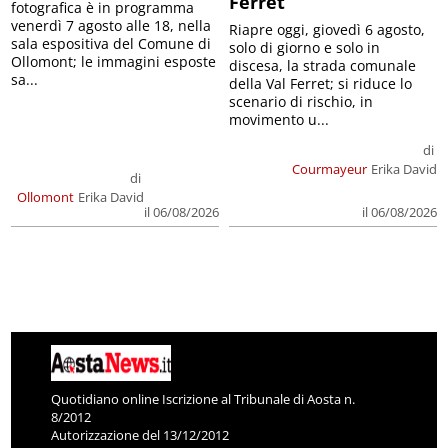
Ferret
fotografica è in programma
venerdì 7 agosto alle 18, nella
Riapre oggi, giovedì 6 agosto,
sala espositiva del Comune di
solo di giorno e solo in
Ollomont; le immagini esposte
discesa, la strada comunale
sa...
della Val Ferret; si riduce lo
scenario di rischio, in
movimento u...
di
Courmayeur
Erika David
di
Ollomont
Erika David
il 06/08/2026
il 06/08/2026
Quotidiano online Iscrizione al Tribunale di Aosta n.
8/2012
Autorizzazione del 13/12/2012