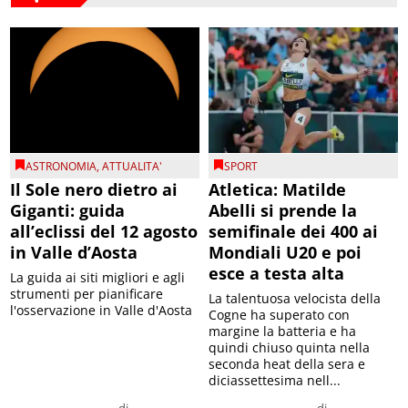
ASTRONOMIA
,
ATTUALITA'
SPORT
Il Sole nero dietro ai
Atletica: Matilde
Giganti: guida
Abelli si prende la
all’eclissi del 12 agosto
semifinale dei 400 ai
in Valle d’Aosta
Mondiali U20 e poi
esce a testa alta
La guida ai siti migliori e agli
strumenti per pianificare
La talentuosa velocista della
l'osservazione in Valle d'Aosta
Cogne ha superato con
margine la batteria e ha
quindi chiuso quinta nella
seconda heat della sera e
diciassettesima nell...