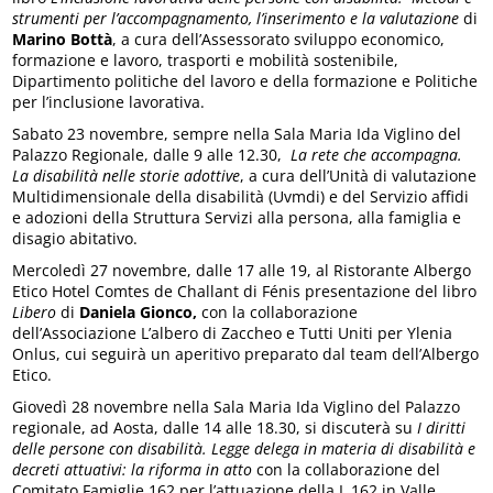
strumenti per l’accompagnamento, l’inserimento e la valutazione
di
Marino Bottà
, a cura dell’Assessorato sviluppo economico,
formazione e lavoro, trasporti e mobilità sostenibile,
Dipartimento politiche del lavoro e della formazione e Politiche
per l’inclusione lavorativa.
Sabato 23 novembre, sempre nella Sala Maria Ida Viglino del
Palazzo Regionale, dalle 9 alle 12.30,
La rete che accompagna.
La disabilità nelle storie adottive
, a cura dell’Unità di valutazione
Multidimensionale della disabilità (Uvmdi) e del Servizio affidi
e adozioni della Struttura Servizi alla persona, alla famiglia e
disagio abitativo.
Mercoledì 27 novembre, dalle 17 alle 19, al Ristorante Albergo
Etico Hotel Comtes de Challant di Fénis presentazione del libro
Libero
di
Daniela Gionco,
con la collaborazione
dell’Associazione L’albero di Zaccheo e Tutti Uniti per Ylenia
Onlus, cui seguirà un aperitivo preparato dal team dell’Albergo
Etico.
Giovedì 28 novembre nella Sala Maria Ida Viglino del Palazzo
regionale, ad Aosta, dalle 14 alle 18.30, si discuterà su
I diritti
delle persone con disabilità. Legge delega in materia di disabilità e
decreti attuativi: la riforma in atto
con la collaborazione del
Comitato Famiglie 162 per l’attuazione della L.162 in Valle