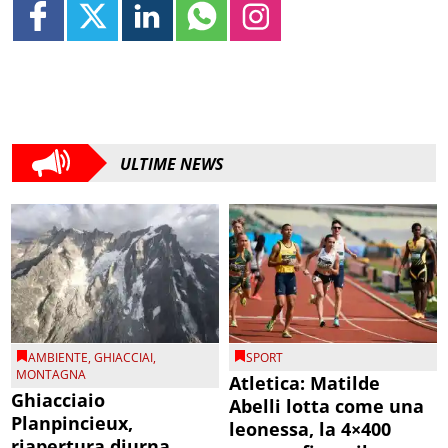
ULTIME NEWS
AMBIENTE
,
GHIACCIAI
,
SPORT
MONTAGNA
Atletica: Matilde
Ghiacciaio
Abelli lotta come una
Planpincieux,
leonessa, la 4×400
riapertura diurna