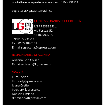
contattare la segreteria al numero: 0165/231711
segreteria@gazzettamatin.com
CONCESSIONARIA DI PUBBLICITÀ
LG PRESSE S.R.L.
via Festaz, 52
11100 AOSTA
Tel: 0165.231711
Fax: 0165.1820141
E-mail
segreteria@lgpresse.com
RESPONSABILE DI AGENZIA
Arianna Gori Chisari
E-mail
a.chisari@lgpresse.com
Account
Luca Torino
l.torino@lgpresse.com
Ivana Cretier
i.cretier@lgpresse.com
Daniele Fimiano
d.fimiano@lgpresse.com