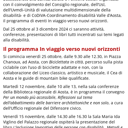
con il coinvolgimento del Consiglio regionale, dell’Usl,
dell’Uvmdi-Unità di valutazione multidimensionale della
disabilità- e di CoDiVA-Coordinamento disabilità Valle d’Aosta,
il programma di eventi In viaggio verso nuovi orizzonti.
Dal 25 ottobre al 3 dicembre 2024 ci saranno attività,
conferenze, presentazioni di libri tutti incentrati sui temi legati
alla disabilità.
Il programma In viaggio verso nuovi orizzonti
Si comincia venerdì 25 ottobre, dalle 9.30 alle 12.30, in Piazza
Chanoux, ad Aosta, con
Biciclettata in città
, percorso sulla pista
ciclabile con l’uso di biciclette adattate e non, con la
collaborazione del Liceo classico, artistico e musicale, il Cea di
Aosta e le guide di mountain bike qualificate.
Martedì 12 novembre, dalle 10 alle 13, nella sala conferenze
della Biblioteca regionale di Aosta, è in programma il convegno
Per un mondo più accessibile
,
Riflessioni sul tema
dell’abbattimento delle barriere architettoniche e non solo
, a cura
dell’Ufficio regionale del Difensore civico.
Venerdì 15 novembre, dalle 14.30 alle 16.30 la Sala Maria Ida
Viglino del Palazzo regionale ospiterà la presentazione del
libro
L’inclusione lavorativa delle persone con disabilità. Metodi e