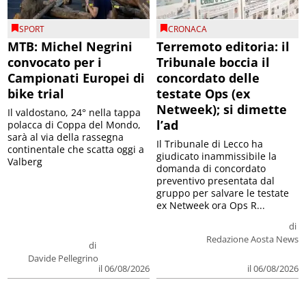
SPORT
CRONACA
MTB: Michel Negrini
Terremoto editoria: il
convocato per i
Tribunale boccia il
Campionati Europei di
concordato delle
bike trial
testate Ops (ex
Netweek); si dimette
Il valdostano, 24° nella tappa
l’ad
polacca di Coppa del Mondo,
sarà al via della rassegna
Il Tribunale di Lecco ha
continentale che scatta oggi a
giudicato inammissibile la
Valberg
domanda di concordato
preventivo presentata dal
gruppo per salvare le testate
ex Netweek ora Ops R...
di
Redazione Aosta News
di
Davide Pellegrino
il 06/08/2026
il 06/08/2026