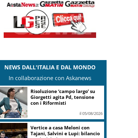
NEWS DALL'ITALIA E DAL MONDO
In collaborazione con Askanews
Banco Bpm, Castagna: Agricole
Italia? Valuteremo, ritengo
fusione molto solida
il 05/08/2026
Conti pubblici, Governo
incassa sì su clausola Ue. Lega