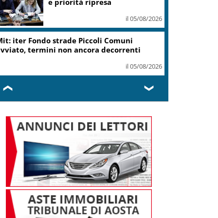
ottiene modifica a risoluzione
il 05/08/2026
Delmastro, Camera dice no a
uso chat con Caroccia: in aula
bagarre e proteste opposizioni
il 05/08/2026
❮
❯