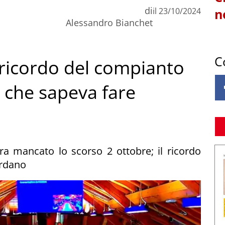
di
il
23/10/2024
n
Alessandro Bianchet
C
l ricordo del compianto
 che sapeva fare
a mancato lo scorso 2 ottobre; il ricordo
ordano