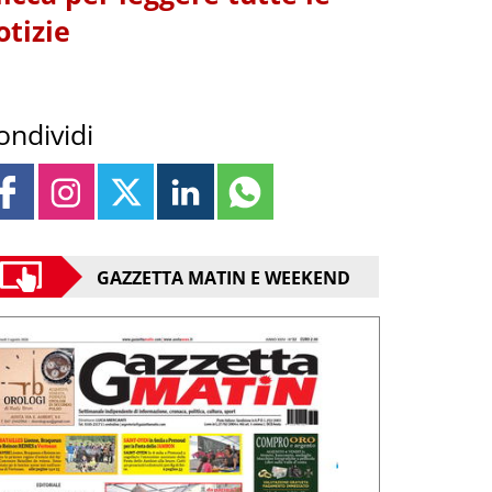
otizie
ondividi
GAZZETTA MATIN E WEEKEND