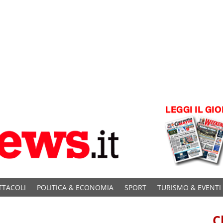
TTACOLI
POLITICA & ECONOMIA
SPORT
TURISMO & EVENTI
C