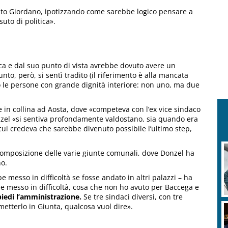
dito Giordano, ipotizzando come sarebbe logico pensare a
uto di politica».
ca e dal suo punto di vista avrebbe dovuto avere un
to, però, si sentì tradito (il riferimento è alla mancata
o le persone con grande dignità interiore: non uno, ma due
 in collina ad Aosta, dove «competeva con l’ex vice sindaco
nzel «si sentiva profondamente valdostano, sia quando era
cui credeva che sarebbe divenuto possibile l’ultimo step,
a composizione delle varie giunte comunali, dove Donzel ha
o.
messo in difficoltà se fosse andato in altri palazzi – ha
be messo in difficoltà, cosa che non ho avuto per Baccega e
piedi l’amministrazione.
Se tre sindaci diversi, con tre
metterlo in Giunta, qualcosa vuol dire».