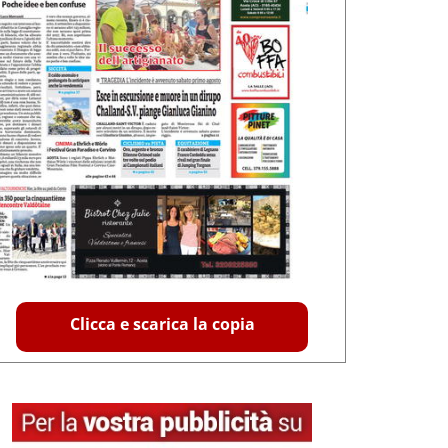
Clicca e scarica la copia