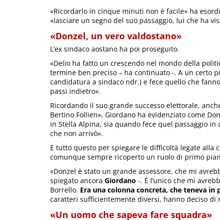
«Ricordarlo in cinque minuti non è facile» ha esor
«lasciare un segno del suo passaggio, lui che ha viss
«Donzel, un vero valdostano»
L’ex sindaco aostano ha poi proseguito.
«Delio ha fatto un crescendo nel mondo della politi
termine ben preciso – ha continuato -. A un certo pun
candidatura a sindaco ndr.) e fece quello che fann
passi indietro».
Ricordando il suo grande successo elettorale, anche
Bertino Follien», Giordano ha evidenziato come Do
in Stella Alpina, sia quando fece quel passaggio in 
che non arrivò».
E tutto questo per spiegare le difficoltà legate all
comunque sempre ricoperto un ruolo di primo pian
«Donzel è stato un grande assessore, che mi avrebbe 
spiegato ancora
Giordano
-. È l’unico che mi avreb
Borrello.
Era una colonna concreta, che teneva in 
caratteri sufficientemente diversi, hanno deciso di 
«Un uomo che sapeva fare squadra»