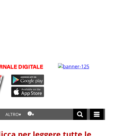
ALTRO
licca per leggere tutte le