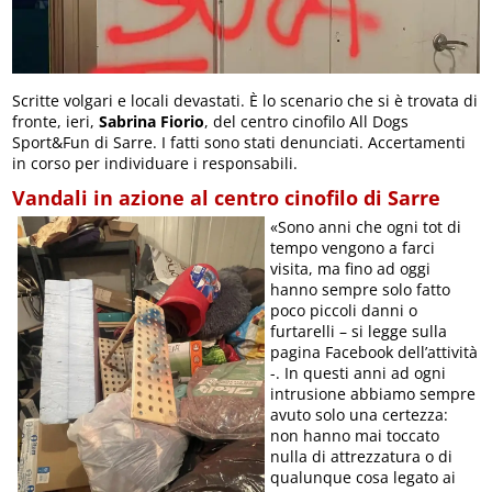
Scritte volgari e locali devastati. È lo scenario che si è trovata di
fronte, ieri,
Sabrina Fiorio
, del centro cinofilo All Dogs
Sport&Fun di Sarre. I fatti sono stati denunciati. Accertamenti
in corso per individuare i responsabili.
Vandali in azione al centro cinofilo di Sarre
«Sono anni che ogni tot di
tempo vengono a farci
visita, ma fino ad oggi
hanno sempre solo fatto
poco piccoli danni o
furtarelli – si legge sulla
pagina Facebook dell’attività
-. In questi anni ad ogni
intrusione abbiamo sempre
avuto solo una certezza:
non hanno mai toccato
nulla di attrezzatura o di
qualunque cosa legato ai