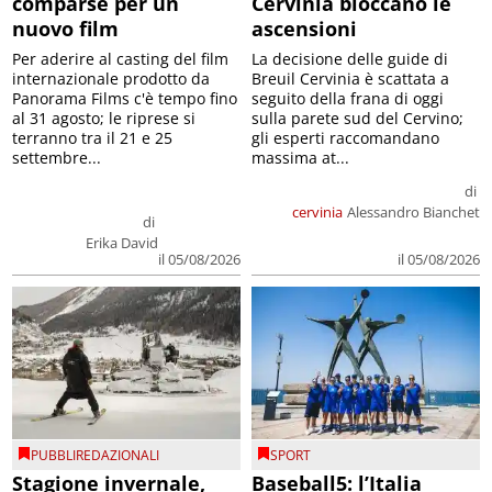
comparse per un
Cervinia bloccano le
nuovo film
ascensioni
Per aderire al casting del film
La decisione delle guide di
internazionale prodotto da
Breuil Cervinia è scattata a
Panorama Films c'è tempo fino
seguito della frana di oggi
al 31 agosto; le riprese si
sulla parete sud del Cervino;
terranno tra il 21 e 25
gli esperti raccomandano
settembre...
massima at...
di
cervinia
Alessandro Bianchet
di
Erika David
il 05/08/2026
il 05/08/2026
PUBBLIREDAZIONALI
SPORT
Stagione invernale,
Baseball5: l’Italia