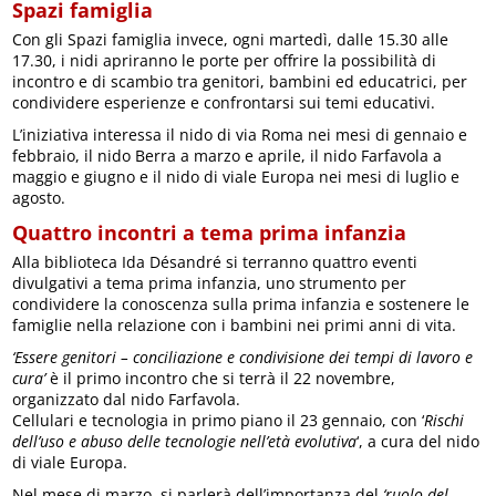
Spazi famiglia
Con gli Spazi famiglia invece, ogni martedì, dalle 15.30 alle
17.30, i nidi apriranno le porte per offrire la possibilità di
incontro e di scambio tra genitori, bambini ed educatrici, per
condividere esperienze e confrontarsi sui temi educativi.
L’iniziativa interessa il nido di via Roma nei mesi di gennaio e
febbraio, il nido Berra a marzo e aprile, il nido Farfavola a
maggio e giugno e il nido di viale Europa nei mesi di luglio e
agosto.
Quattro incontri a tema prima infanzia
Alla biblioteca Ida Désandré si terranno quattro eventi
divulgativi a tema prima infanzia, uno strumento per
condividere la conoscenza sulla prima infanzia e sostenere le
famiglie nella relazione con i bambini nei primi anni di vita.
‘Essere genitori – conciliazione e condivisione dei tempi di lavoro e
cura’
è il primo incontro che si terrà il 22 novembre,
organizzato dal nido Farfavola.
Cellulari e tecnologia in primo piano il 23 gennaio, con ‘
Rischi
dell’uso e abuso delle tecnologie nell’età evolutiva
‘, a cura del nido
di viale Europa.
Nel mese di marzo, si parlerà dell’importanza del
‘ruolo del