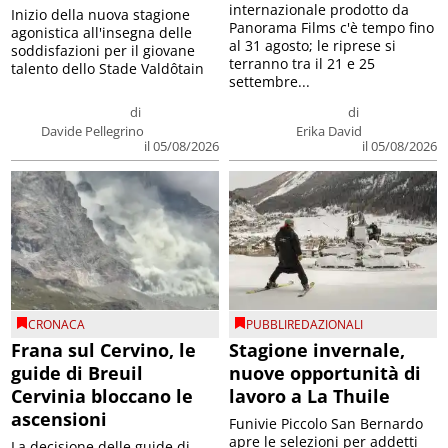
internazionale prodotto da
Inizio della nuova stagione
Panorama Films c'è tempo fino
agonistica all'insegna delle
al 31 agosto; le riprese si
soddisfazioni per il giovane
terranno tra il 21 e 25
talento dello Stade Valdôtain
settembre...
di
di
Davide Pellegrino
Erika David
il 05/08/2026
il 05/08/2026
CRONACA
PUBBLIREDAZIONALI
Frana sul Cervino, le
Stagione invernale,
guide di Breuil
nuove opportunità di
Cervinia bloccano le
lavoro a La Thuile
ascensioni
Funivie Piccolo San Bernardo
apre le selezioni per addetti
La decisione delle guide di