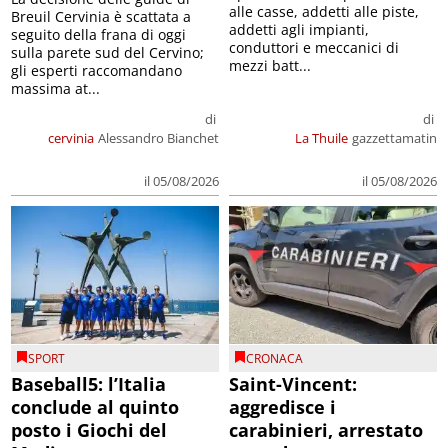
alle casse, addetti alle piste,
Breuil Cervinia è scattata a
addetti agli impianti,
seguito della frana di oggi
conduttori e meccanici di
sulla parete sud del Cervino;
mezzi batt...
gli esperti raccomandano
massima at...
di
di
cervinia
Alessandro Bianchet
La Thuile
gazzettamatin
il 05/08/2026
il 05/08/2026
SPORT
CRONACA
Baseball5: l’Italia
Saint-Vincent:
conclude al quinto
aggredisce i
posto i Giochi del
carabinieri, arrestato