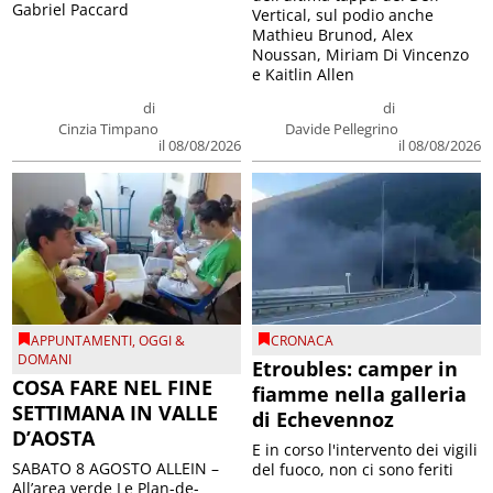
Gabriel Paccard
Vertical, sul podio anche
Mathieu Brunod, Alex
Noussan, Miriam Di Vincenzo
e Kaitlin Allen
di
di
Cinzia Timpano
Davide Pellegrino
il 08/08/2026
il 08/08/2026
APPUNTAMENTI
,
OGGI &
CRONACA
DOMANI
Etroubles: camper in
COSA FARE NEL FINE
fiamme nella galleria
SETTIMANA IN VALLE
di Echevennoz
D’AOSTA
E in corso l'intervento dei vigili
SABATO 8 AGOSTO ALLEIN –
del fuoco, non ci sono feriti
All’area verde Le Plan-de-