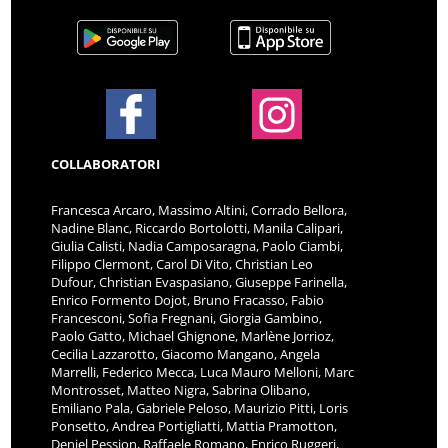
COLLABORATORI
Francesca Arcaro, Massimo Altini, Corrado Bellora,
Nadine Blanc, Riccardo Bortolotti, Manila Calipari,
Giulia Calisti, Nadia Camposaragna, Paolo Ciambi,
Filippo Clermont, Carol Di Vito, Christian Leo
Dufour, Christian Evaspasiano, Giuseppe Farinella,
Enrico Formento Dojot, Bruno Fracasso, Fabio
Francesconi, Sofia Fregnani, Giorgia Gambino,
Paolo Gatto, Michael Ghignone, Marlène Jorrioz,
Cecilia Lazzarotto, Giacomo Mangano, Angela
Marrelli, Federico Mecca, Luca Mauro Melloni, Marc
Montrosset, Matteo Nigra, Sabrina Olibano,
Emiliano Pala, Gabriele Peloso, Maurizio Pitti, Loris
Ponsetto, Andrea Portigliatti, Mattia Pramotton,
Deniel Pession, Raffaele Romano, Enrico Ruggeri,