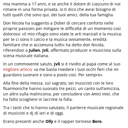
mia mamma a 17 anni, e se anche il dolore di ciascuno di noi
rimane in una forma privata, io ti dico che avrai bisogno di
tutti quelli che sono qui, dei tuoi amici, della tua famiglia.
Don Nicola ha suggerito a Didier di cercare conforto nelle
proprie passioni per mitigare le difficoltà di un momento così
doloroso: «il mio rifugio sono state le arti marziali e la musica;
per te ci sono il calcio e la musica ovviamente, eredità
familiare che vi accomuna tutti» ha detto don Nicola,
riferendosi a
Julien
,
Jvli
, affermato producer e musicista sulla
scena musicale italiana.
In un commovente saluto,
Jvli
si è rivolto al papà come al suo
migliore amico
; «a me basta rivedere i tuoi occhi fieri che mi
guardano suonare e sono a posto così. Per sempre».
Alla fine della messa, sul sagrato, sei musicisti con le loro
fisarmoniche hanno suonato tre pezzi, un canto sull’amicizia,
un altro sulla malinconia, per concludere con
Amici miei
, che
ha fatto sciogliere in lacrime la folla.
Tra i tanti che lo hanno salutato, il parterre musicale regionale
di musicisti e dj di ieri e di oggi.
Erano presenti anche
Olly
e il rapper torinese
Boro
.