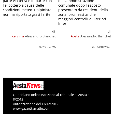
parte via terra e in parte con
dell'amministrazione
l'elicottero a causa delle
comunale dopo l'esposto
condizioni meteo. L'alpinista
presentato da residenti della
non ha riportato gravi ferite
zona; promessi anche
maggiori controlli e ulteriori
inter...
di
di
cervinia
Alessandro Bianchet
Aosta
Alessandro Bianchet
il 07/08/2026
il 07/08/2026
Quotidiano online Iscrizione al Tribunale di Aosta n.
8/2012
Autorizzazione del 13/12/2012
www.gazzettamatin.com