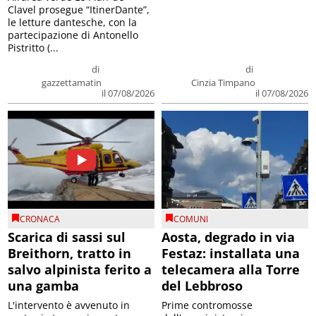
Clavel prosegue “ItinerDante”,
le letture dantesche, con la
partecipazione di Antonello
Pistritto (...
di
di
gazzettamatin
Cinzia Timpano
il 07/08/2026
il 07/08/2026
CRONACA
COMUNI
Scarica di sassi sul
Aosta, degrado in via
Breithorn, tratto in
Festaz: installata una
salvo alpinista ferito a
telecamera alla Torre
una gamba
del Lebbroso
L'intervento è avvenuto in
Prime contromosse