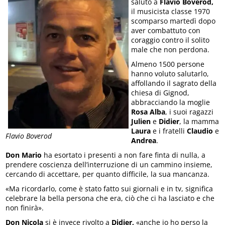
saluto a
Flavio Boverod,
il musicista classe 1970
scomparso martedì dopo
aver combattuto con
coraggio contro il solito
male che non perdona.
Almeno 1500 persone
hanno voluto salutarlo,
affollando il sagrato della
chiesa di Gignod,
abbracciando la moglie
Rosa Alba
, i suoi ragazzi
Julien
e
Didier
, la mamma
Laura
e i fratelli
Claudio
e
Flavio Boverod
Andrea
.
Don Mario
ha esortato i presenti a non fare finta di nulla, a
prendere coscienza dell’interruzione di un cammino insieme,
cercando di accettare, per quanto difficile, la sua mancanza.
«Ma ricordarlo, come è stato fatto sui giornali e in tv, significa
celebrare la bella persona che era, ciò che ci ha lasciato e che
non finirà».
Don Nicola
si è invece rivolto a
Didier,
«anche io ho perso la