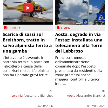
CRONACA
COMUNI
Scarica di sassi sul
Aosta, degrado in via
Breithorn, tratto in
Festaz: installata una
salvo alpinista ferito a
telecamera alla Torre
una gamba
del Lebbroso
L'intervento è avvenuto in
Prime contromosse
parte via terra e in parte con
dell'amministrazione
l'elicottero a causa delle
comunale dopo l'esposto
condizioni meteo. L'alpinista
presentato da residenti della
non ha riportato gravi ferite
zona; promessi anche
maggiori controlli e ulteriori
inter...
di
di
cervinia
Alessandro Bianchet
Aosta
Alessandro Bianchet
il 07/08/2026
il 07/08/2026