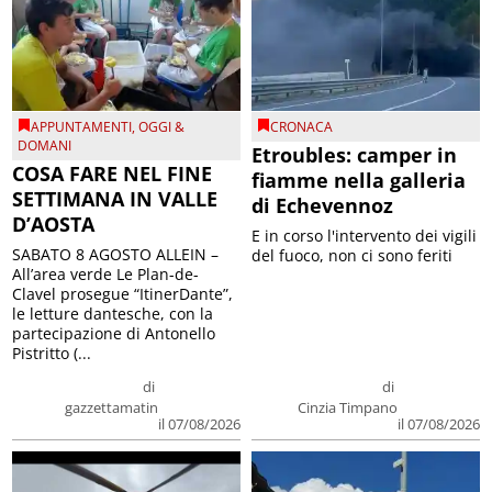
APPUNTAMENTI
,
OGGI &
CRONACA
DOMANI
Etroubles: camper in
COSA FARE NEL FINE
fiamme nella galleria
SETTIMANA IN VALLE
di Echevennoz
D’AOSTA
E in corso l'intervento dei vigili
SABATO 8 AGOSTO ALLEIN –
del fuoco, non ci sono feriti
All’area verde Le Plan-de-
Clavel prosegue “ItinerDante”,
le letture dantesche, con la
partecipazione di Antonello
Pistritto (...
di
di
gazzettamatin
Cinzia Timpano
il 07/08/2026
il 07/08/2026