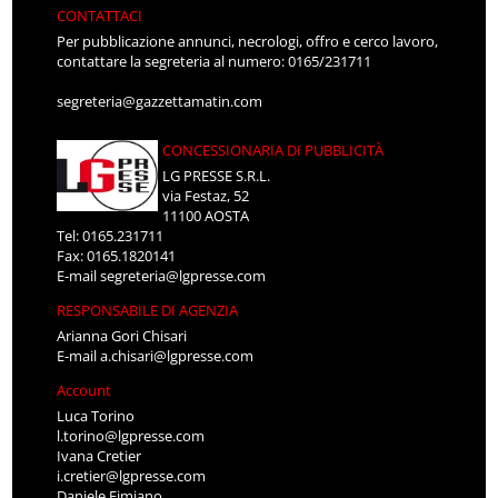
CONTATTACI
Per pubblicazione annunci, necrologi, offro e cerco lavoro,
contattare la segreteria al numero: 0165/231711
segreteria@gazzettamatin.com
CONCESSIONARIA DI PUBBLICITÀ
LG PRESSE S.R.L.
via Festaz, 52
11100 AOSTA
Tel: 0165.231711
Fax: 0165.1820141
E-mail
segreteria@lgpresse.com
RESPONSABILE DI AGENZIA
Arianna Gori Chisari
E-mail
a.chisari@lgpresse.com
Account
Luca Torino
l.torino@lgpresse.com
Ivana Cretier
i.cretier@lgpresse.com
Daniele Fimiano