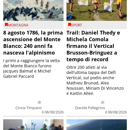
MONTAGNA
SPORT
8 agosto 1786, la prima
Trail: Daniel Thedy e
ascensione del Monte
Michela Comola
Bianco: 240 anni fa
firmano il Vertical
nasceva l’alpinismo
Brusson-Bringuez a
tempo di record
I primi a raggiungere la vetta
del Monte Bianco furono
Oltre 200 atleti al via
Jacques Balmat e Michel
dell'ultima tappa del Défì
Gabriel Paccard
Vertical, sul podio anche
Mathieu Brunod, Alex
Noussan, Miriam Di Vincenzo
e Kaitlin Allen
di
di
Cinzia Timpano
Davide Pellegrino
il 08/08/2026
il 08/08/2026