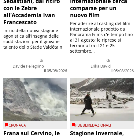
Sebastiani, dal ritiro
internazionale cerca
con le Zebre
comparse per un
all’Accademia Ivan
nuovo film
Francescato
Per aderire al casting del film
internazionale prodotto da
Inizio della nuova stagione
Panorama Films c'è tempo fino
agonistica all'insegna delle
al 31 agosto; le riprese si
soddisfazioni per il giovane
terranno tra il 21 e 25
talento dello Stade Valdôtain
settembre...
di
di
Davide Pellegrino
Erika David
il 05/08/2026
il 05/08/2026
CRONACA
PUBBLIREDAZIONALI
Frana sul Cervino, le
Stagione invernale,