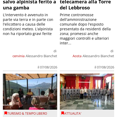
salvo alpinista ferito a
telecamera alla Torre
una gamba
del Lebbroso
L'intervento è avvenuto in
Prime contromosse
parte via terra e in parte con
dell'amministrazione
l'elicottero a causa delle
comunale dopo l'esposto
condizioni meteo. L'alpinista
presentato da residenti della
non ha riportato gravi ferite
zona; promessi anche
maggiori controlli e ulteriori
inter...
di
di
cervinia
Alessandro Bianchet
Aosta
Alessandro Bianchet
il 07/08/2026
il 07/08/2026
TURISMO & TEMPO LIBERO
ATTUALITA'