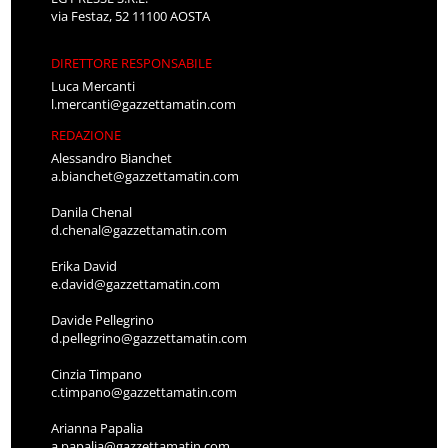
via Festaz, 52 11100 AOSTA
DIRETTORE RESPONSABILE
Luca Mercanti
l.mercanti@gazzettamatin.com
REDAZIONE
Alessandro Bianchet
a.bianchet@gazzettamatin.com
Danila Chenal
d.chenal@gazzettamatin.com
Erika David
e.david@gazzettamatin.com
Davide Pellegrino
d.pellegrino@gazzettamatin.com
Cinzia Timpano
c.timpano@gazzettamatin.com
Arianna Papalia
a.papalia@gazzettamatin.com