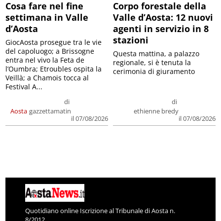
Cosa fare nel fine
Corpo forestale della
settimana in Valle
Valle d’Aosta: 12 nuovi
d’Aosta
agenti in servizio in 8
stazioni
GiocAosta prosegue tra le vie
del capoluogo; a Brissogne
Questa mattina, a palazzo
entra nel vivo la Feta de
regionale, si è tenuta la
l’Oumbra; Etroubles ospita la
cerimonia di giuramento
Veillà; a Chamois tocca al
Festival A...
di
di
Aosta
gazzettamatin
ethienne bredy
il 07/08/2026
il 07/08/2026
Quotidiano online Iscrizione al Tribunale di Aosta n.
8/2012