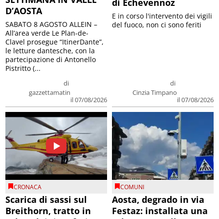
di Echevennoz
D’AOSTA
E in corso l'intervento dei vigili
SABATO 8 AGOSTO ALLEIN –
del fuoco, non ci sono feriti
All’area verde Le Plan-de-
Clavel prosegue “ItinerDante”,
le letture dantesche, con la
partecipazione di Antonello
Pistritto (...
di
di
gazzettamatin
Cinzia Timpano
il 07/08/2026
il 07/08/2026
CRONACA
COMUNI
Scarica di sassi sul
Aosta, degrado in via
Breithorn, tratto in
Festaz: installata una