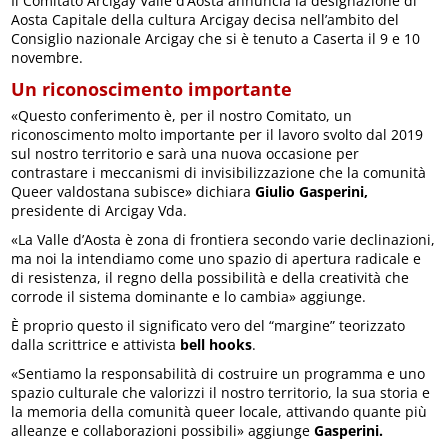
Il Comitato Arcigay Valle d’Aosta annuncia la designazione di
Aosta Capitale della cultura Arcigay decisa nell’ambito del
Consiglio nazionale Arcigay che si è tenuto a Caserta il 9 e 10
novembre.
Un riconoscimento importante
«Questo conferimento è, per il nostro Comitato, un
riconoscimento molto importante per il lavoro svolto dal 2019
sul nostro territorio e sarà una nuova occasione per
contrastare i meccanismi di invisibilizzazione che la comunità
Queer valdostana subisce» dichiara
Giulio Gasperini,
presidente di Arcigay Vda.
«La Valle d’Aosta è zona di frontiera secondo varie declinazioni,
ma noi la intendiamo come uno spazio di apertura radicale e
di resistenza, il regno della possibilità e della creatività che
corrode il sistema dominante e lo cambia» aggiunge.
È proprio questo il significato vero del “margine” teorizzato
dalla scrittrice e attivista
bell hooks
.
«Sentiamo la responsabilità di costruire un programma e uno
spazio culturale che valorizzi il nostro territorio, la sua storia e
la memoria della comunità queer locale, attivando quante più
alleanze e collaborazioni possibili» aggiunge
Gasperini.