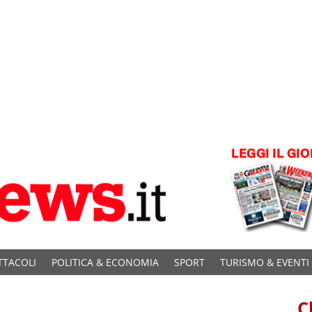
TTACOLI
POLITICA & ECONOMIA
SPORT
TURISMO & EVENTI
C