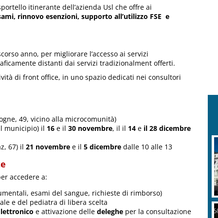
rtello itinerante dell’azienda Usl che offre ai
sami, rinnovo esenzioni, supporto all’utilizzo FSE e
corso anno, per migliorare l’accesso ai servizi
aficamente distanti dai servizi tradizionalment offerti.
ività di front office, in uno spazio dedicati nei consultori
Cogne, 49, vicino alla microcomunità)
il municipio) il
16
e il
30 novembre
, il il
14
e
il 28 dicembre
z, 67) il
21 novembre
e il
5 dicembre
dalle 10 alle 13
te
 per accedere a:
umentali, esami del sangue, richieste di rimborso)
e e del pediatra di libera scelta
Elettronico
e attivazione delle
deleghe
per la consultazione