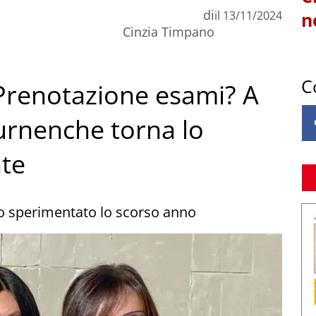
di
il
13/11/2024
n
Cinzia Timpano
C
 Prenotazione esami? A
urnenche torna lo
nte
tato sperimentato lo scorso anno