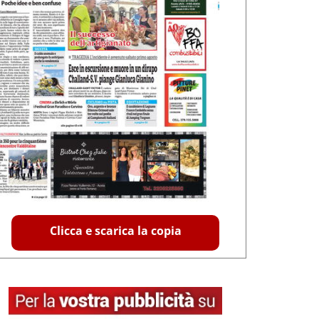
Clicca e scarica la copia