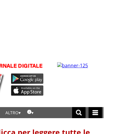
ALTRO
licca per leggere tutte le