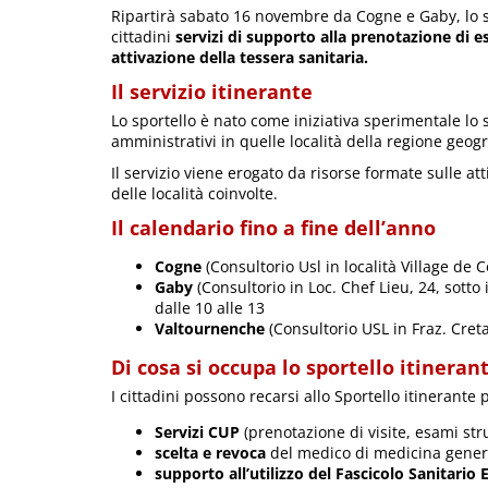
Ripartirà sabato 16 novembre da Cogne e Gaby, lo spo
cittadini
servizi di supporto alla prenotazione di e
attivazione della tessera sanitaria.
Il servizio itinerante
Lo sportello è nato come iniziativa sperimentale lo s
amministrativi in quelle località della regione geogr
Il servizio viene erogato da risorse formate sulle att
delle località coinvolte.
Il calendario fino a fine dell’anno
Cogne
(Consultorio Usl in località Village de 
Gaby
(Consultorio in Loc. Chef Lieu, 24, sotto 
dalle 10 alle 13
Valtournenche
(Consultorio USL in Fraz. Creta
Di cosa si occupa lo sportello itineran
I cittadini possono recarsi allo Sportello itinerante
Servizi CUP
(prenotazione di visite, esami str
scelta e revoca
del medico di medicina general
supporto all’utilizzo del Fascicolo Sanitario 