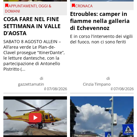
APPUNTAMENTI
,
OGGI &
CRONACA
DOMANI
Etroubles: camper in
COSA FARE NEL FINE
fiamme nella galleria
SETTIMANA IN VALLE
di Echevennoz
D’AOSTA
E in corso l'intervento dei vigili
SABATO 8 AGOSTO ALLEIN –
del fuoco, non ci sono feriti
All’area verde Le Plan-de-
Clavel prosegue “ItinerDante”,
le letture dantesche, con la
partecipazione di Antonello
Pistritto (...
di
di
gazzettamatin
Cinzia Timpano
il 07/08/2026
il 07/08/2026