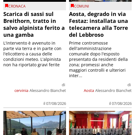
CRONACA
COMUNI
Scarica di sassi sul
Aosta, degrado in via
Breithorn, tratto in
Festaz: installata una
salvo alpinista ferito a
telecamera alla Torre
una gamba
del Lebbroso
L'intervento è avvenuto in
Prime contromosse
parte via terra e in parte con
dell'amministrazione
l'elicottero a causa delle
comunale dopo l'esposto
condizioni meteo. L'alpinista
presentato da residenti della
non ha riportato gravi ferite
zona; promessi anche
maggiori controlli e ulteriori
inter...
di
di
cervinia
Alessandro Bianchet
Aosta
Alessandro Bianchet
il 07/08/2026
il 07/08/2026