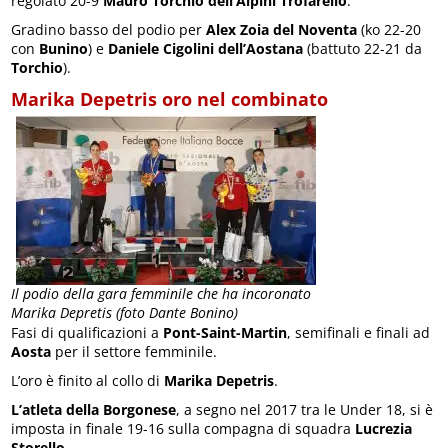
regolato 20-9
Mauro Torchio dell’Alpini Trofarello
.
Gradino basso del podio per
Alex Zoia del Noventa
(ko 22-20
con
Bunino
) e
Daniele Cigolini dell’Aostana
(battuto 22-21 da
Torchio
).
Marika Depetris oro nel combinato
Il podio della gara femminile che ha incoronato
Marika Depretis (foto Dante Bonino)
Fasi di qualificazioni a
Pont-Saint-Martin
, semifinali e finali ad
Aosta
per il settore femminile.
L’oro è finito al collo di
Marika Depetris
.
L’atleta della Borgonese
, a segno nel 2017 tra le Under 18, si è
imposta in finale 19-16 sulla compagna di squadra
Lucrezia
Storello
.