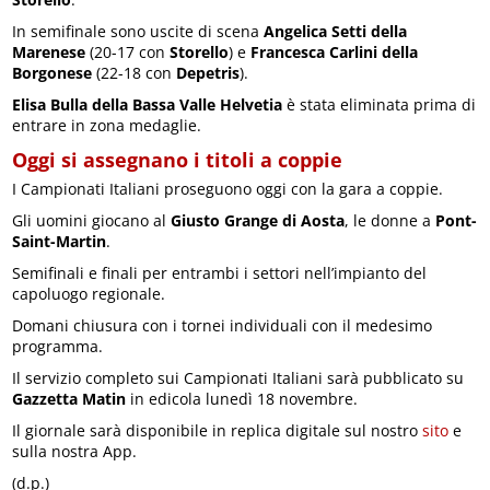
In semifinale sono uscite di scena
Angelica Setti della
Marenese
(20-17 con
Storello
) e
Francesca Carlini della
Borgonese
(22-18 con
Depetris
).
Elisa Bulla della Bassa Valle Helvetia
è stata eliminata prima di
entrare in zona medaglie.
Oggi si assegnano i titoli a coppie
I Campionati Italiani proseguono oggi con la gara a coppie.
Gli uomini giocano al
Giusto Grange di Aosta
, le donne a
Pont-
Saint-Martin
.
Semifinali e finali per entrambi i settori nell’impianto del
capoluogo regionale.
Domani chiusura con i tornei individuali con il medesimo
programma.
Il servizio completo sui Campionati Italiani sarà pubblicato su
Gazzetta Matin
in edicola lunedì 18 novembre.
Il giornale sarà disponibile in replica digitale sul nostro
sito
e
sulla nostra App.
(d.p.)