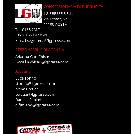
CONCESSIONARIA DI PUBBLICITÀ
LG PRESSE S.R.L.
via Festaz, 52
11100 AOSTA
Tel: 0165.231711
Fax: 0165.1820141
E-mail
segreteria@lgpresse.com
RESPONSABILE DI AGENZIA
Arianna Gori Chisari
E-mail
a.chisari@lgpresse.com
Account
Luca Torino
l.torino@lgpresse.com
Ivana Cretier
i.cretier@lgpresse.com
Daniele Fimiano
d.fimiano@lgpresse.com