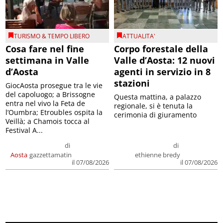
TURISMO & TEMPO LIBERO
ATTUALITA'
Cosa fare nel fine
Corpo forestale della
settimana in Valle
Valle d’Aosta: 12 nuovi
d’Aosta
agenti in servizio in 8
stazioni
GiocAosta prosegue tra le vie
del capoluogo; a Brissogne
Questa mattina, a palazzo
entra nel vivo la Feta de
regionale, si è tenuta la
l’Oumbra; Etroubles ospita la
cerimonia di giuramento
Veillà; a Chamois tocca al
Festival A...
di
di
Aosta
gazzettamatin
ethienne bredy
il 07/08/2026
il 07/08/2026