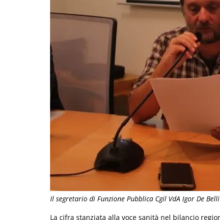
Il segretario di Funzione Pubblica Cgil VdA Igor De Belli
La cifra stanziata alla voce sanità nel bilancio regi