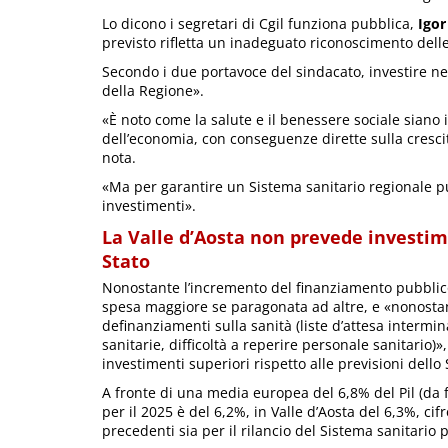
Lo dicono i segretari di Cgil funziona pubblica,
Igor
previsto rifletta un inadeguato riconoscimento delle
Secondo i due portavoce del sindacato, investire nel
della Regione».
«È noto come la salute e il benessere sociale siano 
dell’economia, con conseguenze dirette sulla cresci
nota.
«Ma per garantire un Sistema sanitario regionale pu
investimenti».
La Valle d’Aosta non prevede investime
Stato
Nonostante l’incremento del finanziamento pubblico 
spesa maggiore se paragonata ad altre, e «nonostante
definanziamenti sulla sanità (liste d’attesa intermin
sanitarie, difficoltà a reperire personale sanitario
investimenti superiori rispetto alle previsioni dello 
A fronte di una media europea del 6,8% del Pil (da fo
per il 2025 è del 6,2%, in Valle d’Aosta del 6,3%, cif
precedenti sia per il rilancio del Sistema sanitario 