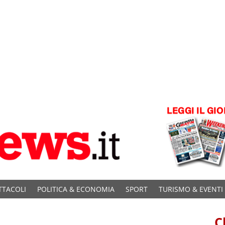
TTACOLI
POLITICA & ECONOMIA
SPORT
TURISMO & EVENTI
C