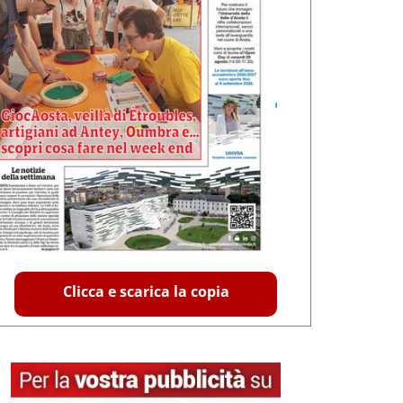
Clicca e scarica la copia