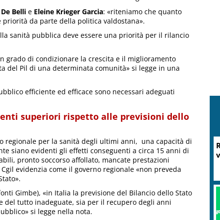
 De Belli
e
Eleine Krieger Garcia
: «riteniamo che quanto
 priorità da parte della politica valdostana».
la sanità pubblica deve essere una priorità per il rilancio
in grado di condizionare la crescita e il miglioramento
ta del Pil di una determinata comunità» si legge in una
bblico efficiente ed efficace sono necessari adeguati
nti superiori rispetto alle previsioni dello
regionale per la sanità degli ultimi anni, una capacità di
R
 siano evidenti gli effetti conseguenti a circa 15 anni di
v
abili, pronto soccorso affollato, mancate prestazioni
)», Cgil evidenzia come il governo regionale «non preveda
Stato».
nti Gimbe), «in Italia la previsione del Bilancio dello Stato
re del tutto inadeguate, sia per il recupero degli anni
pubblico» si legge nella nota.