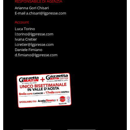
RESPONSABILE DI AGENZIA
Arianna Gori Chisari
E-mail
a.chisari@lgpresse.com
Account
Luca Torino
l.torino@lgpresse.com
Ivana Cretier
i.cretier@lgpresse.com
Daniele Fimiano
d.fimiano@lgpresse.com