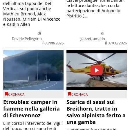
Clavel prosegue “ItinerDante”,
dell'ultima tappa del Défì
le letture dantesche, con la
Vertical, sul podio anche
partecipazione di Antonello
Mathieu Brunod, Alex
Pistritto (...
Noussan, Miriam Di Vincenzo
e Kaitlin Allen
di
di
Davide Pellegrino
gazzettamatin
il 08/08/2026
il 07/08/2026
CRONACA
CRONACA
Etroubles: camper in
Scarica di sassi sul
fiamme nella galleria
Breithorn, tratto in
di Echevennoz
salvo alpinista ferito a
una gamba
E in corso l'intervento dei vigili
del fuoco, non ci sono feriti
L'intervento è avvenuto in