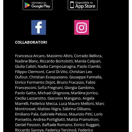
COLLABORATORI
Francesca Arcaro, Massimo Altini, Corrado Bellora,
Nadine Blanc, Riccardo Bortolotti, Manila Calipari,
Giulia Calisti, Nadia Camposaragna, Paolo Ciambi,
Filippo Clermont, Carol Di Vito, Christian Leo
Dufour, Christian Evaspasiano, Giuseppe Farinella,
Enrico Formento Dojot, Bruno Fracasso, Fabio
Francesconi, Sofia Fregnani, Giorgia Gambino,
Paolo Gatto, Michael Ghignone, Marlène Jorrioz,
Cecilia Lazzarotto, Giacomo Mangano, Angela
Marrelli, Federico Mecca, Luca Mauro Melloni, Marc
Montrosset, Matteo Nigra, Sabrina Olibano,
Emiliano Pala, Gabriele Peloso, Maurizio Pitti, Loris
Ponsetto, Andrea Portigliatti, Mattia Pramotton,
Deniel Pession, Raffaele Romano, Enrico Ruggeri,
Riccardo Savoye, Federica Tercinod, Federico