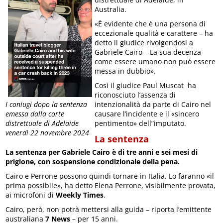
Australia.
«È evidente che è una persona di
eccezionale qualità e carattere – ha
detto il giudice rivolgendosi a
Gabriele Cairo – La sua decenza
come essere umano non può essere
messa in dubbio».
Così il giudice Paul Muscat ha
riconosciuto l’assenza di
intenzionalità da parte di Cairo nel
I coniugi dopo la sentenza
causare l’incidente e il «sincero
emessa dalla corte
pentimento» dell”imputato.
distrettuale di Adelaide
venerdì 22 novembre 2024
La sentenza
La sentenza per Gabriele Cairo è di tre anni e sei mesi di
prigione, con sospensione condizionale della pena.
Cairo e Perrone possono quindi tornare in Italia. Lo faranno «il
prima possibile», ha detto Elena Perrone, visibilmente provata,
ai microfoni di
Weekly Times
.
Cairo, però, non potrà mettersi alla guida – riporta l’emittente
australiana
7 News
– per 15 anni.