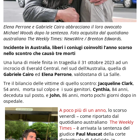
Elena Perrone e Gabriele Cairo abbracciano il loro avvocato
Michael Woods dopo la sentenza. Foto acquisita dal quotidiano
australiano The Weekly Times: NewsWire / Brenton Edwards.
Incidente in Australia, liberi i coniugi coinvolti l’anno scorso
nello scontro che causò tre morti
Una luna di miele finita in tragedia il 31 ottobre 2023 ad un
incrocio di Everald Central, nel sud dell’Australia, quella di
Gabriele Cairo
ed
Elena Perrone
, valdostana di La Salle.
Tre il bilancio delle vittime di quello scontro:
Jacqueline Clark
,
54 anni, morta sul colpo e i suoi genitori,
Cynthia,
84 anni,
deceduta sul posto, e
John,
86 anni, morto pochi giorni dopo in
ospedale.
A poco più di un anno
, lo scorso
venerdì – come riportato dal
quotidiano australiano
The Weekly
Times –
è arrivata la sentenza del
giudice
Paul Muscat
della corte
distrettuale di Adelaide, in