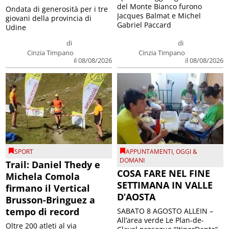
del Monte Bianco furono
Ondata di generosità per i tre
Jacques Balmat e Michel
giovani della provincia di
Gabriel Paccard
Udine
di
di
Cinzia Timpano
Cinzia Timpano
il 08/08/2026
il 08/08/2026
SPORT
APPUNTAMENTI
,
OGGI &
DOMANI
Trail: Daniel Thedy e
COSA FARE NEL FINE
Michela Comola
SETTIMANA IN VALLE
firmano il Vertical
D’AOSTA
Brusson-Bringuez a
tempo di record
SABATO 8 AGOSTO ALLEIN –
All’area verde Le Plan-de-
Oltre 200 atleti al via