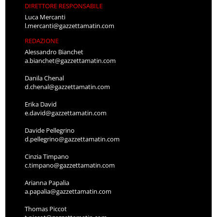
DIRETTORE RESPONSABILE
Luca Mercanti
l.mercanti@gazzettamatin.com
REDAZIONE
Alessandro Bianchet
a.bianchet@gazzettamatin.com
Danila Chenal
d.chenal@gazzettamatin.com
Erika David
e.david@gazzettamatin.com
Davide Pellegrino
d.pellegrino@gazzettamatin.com
Cinzia Timpano
c.timpano@gazzettamatin.com
Arianna Papalia
a.papalia@gazzettamatin.com
Thomas Piccot