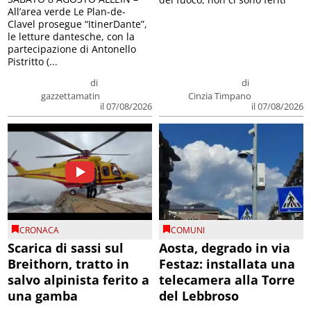
All’area verde Le Plan-de-
Clavel prosegue “ItinerDante”,
le letture dantesche, con la
partecipazione di Antonello
Pistritto (...
di
di
gazzettamatin
Cinzia Timpano
il 07/08/2026
il 07/08/2026
CRONACA
COMUNI
Scarica di sassi sul
Aosta, degrado in via
Breithorn, tratto in
Festaz: installata una
salvo alpinista ferito a
telecamera alla Torre
una gamba
del Lebbroso