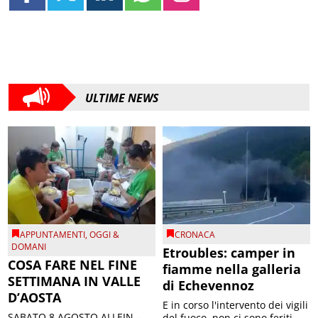
ULTIME NEWS
APPUNTAMENTI
,
OGGI &
CRONACA
DOMANI
Etroubles: camper in
COSA FARE NEL FINE
fiamme nella galleria
SETTIMANA IN VALLE
di Echevennoz
D’AOSTA
E in corso l'intervento dei vigili
SABATO 8 AGOSTO ALLEIN –
del fuoco, non ci sono feriti