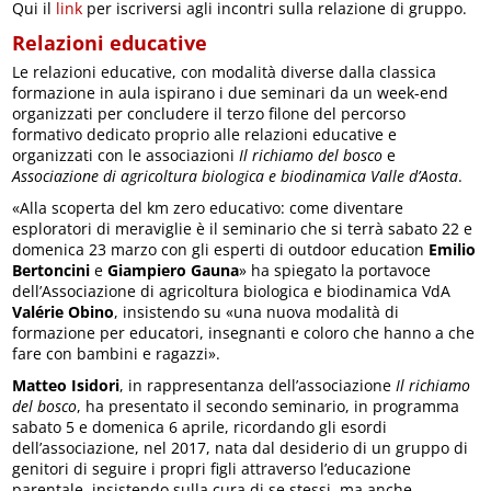
Qui il
link
per iscriversi agli incontri sulla relazione di gruppo.
Relazioni educative
Le relazioni educative, con modalità diverse dalla classica
formazione in aula ispirano i due seminari da un week-end
organizzati per concludere il terzo filone del percorso
formativo dedicato proprio alle relazioni educative e
organizzati con le associazioni
Il richiamo del bosco
e
Associazione di agricoltura biologica e biodinamica Valle d’Aosta
.
«Alla scoperta del km zero educativo: come diventare
esploratori di meraviglie è il seminario che si terrà sabato 22 e
domenica 23 marzo con gli esperti di outdoor education
Emilio
Bertoncini
e
Giampiero Gauna
» ha spiegato la portavoce
dell’Associazione di agricoltura biologica e biodinamica VdA
Valérie Obino
, insistendo su «una nuova modalità di
formazione per educatori, insegnanti e coloro che hanno a che
fare con bambini e ragazzi».
Matteo Isidori
, in rappresentanza dell’associazione
Il richiamo
del bosco
, ha presentato il secondo seminario, in programma
sabato 5 e domenica 6 aprile, ricordando gli esordi
dell’associazione, nel 2017, nata dal desiderio di un gruppo di
genitori di seguire i propri figli attraverso l’educazione
parentale, insistendo sulla cura di se stessi, ma anche