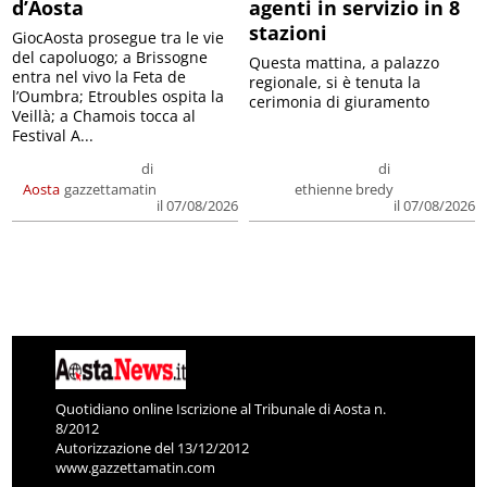
d’Aosta
agenti in servizio in 8
stazioni
GiocAosta prosegue tra le vie
del capoluogo; a Brissogne
Questa mattina, a palazzo
entra nel vivo la Feta de
regionale, si è tenuta la
l’Oumbra; Etroubles ospita la
cerimonia di giuramento
Veillà; a Chamois tocca al
Festival A...
di
di
Aosta
gazzettamatin
ethienne bredy
il 07/08/2026
il 07/08/2026
Quotidiano online Iscrizione al Tribunale di Aosta n.
8/2012
Autorizzazione del 13/12/2012
www.gazzettamatin.com