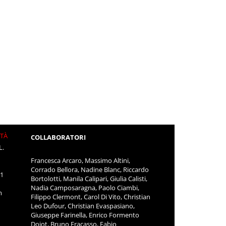
ITÀ
COLLABORATORI
L.
Francesca Arcaro, Massimo Altini,
Corrado Bellora, Nadine Blanc, Riccardo
11
Bortolotti, Manila Calipari, Giulia Calisti,
Nadia Camposaragna, Paolo Ciambi,
m
Filippo Clermont, Carol Di Vito, Christian
Leo Dufour, Christian Evaspasiano,
Giuseppe Farinella, Enrico Formento
Dojot, Bruno Fracasso, Fabio