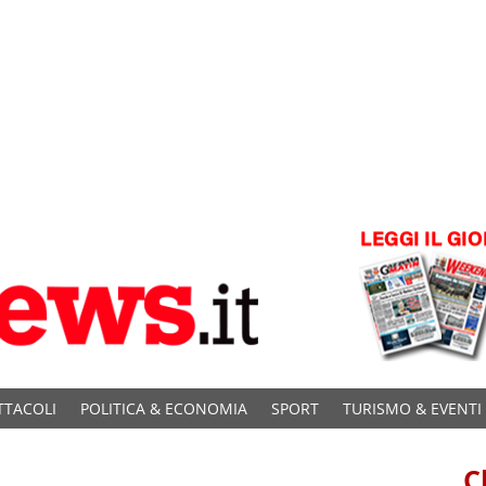
TTACOLI
POLITICA & ECONOMIA
SPORT
TURISMO & EVENTI
C