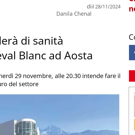
di
il
28/11/2024
n
Danila Chenal
C
rlerà di sanità
eval Blanc ad Aosta
rdì 29 novembre, alle 20.30 intende fare il
uro del settore