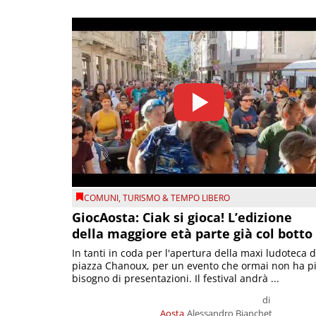
COMUNI
,
TURISMO & TEMPO LIBERO
GiocAosta: Ciak si gioca! L’edizione
della maggiore età parte già col botto
In tanti in coda per l'apertura della maxi ludoteca d
piazza Chanoux, per un evento che ormai non ha p
bisogno di presentazioni. Il festival andrà ...
di
Aosta
Alessandro Bianchet