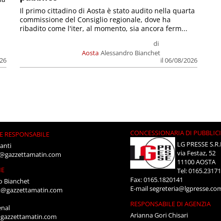
Il primo cittadino di Aosta è stato audito nella quarta
commissione del Consiglio regionale, dove ha
ribadito come l'iter, al momento, sia ancora ferm...
di
Aosta
Alessandro Bianchet
026
il 06/08/2026
CONCESSIONARIA DI PUBBLIC
E RESPONSABILE
LG PRESSE S.R.
anti
via Festaz, 52
i@gazzettamatin.com
11100 AOSTA
NE
Tel: 0165.2317
Fax: 0165.1820141
o Bianchet
E-mail
segreteria@lgpresse.co
t@gazzettamatin.com
RESPONSABILE DI AGENZIA
enal
Arianna Gori Chisari
gazzettamatin.com