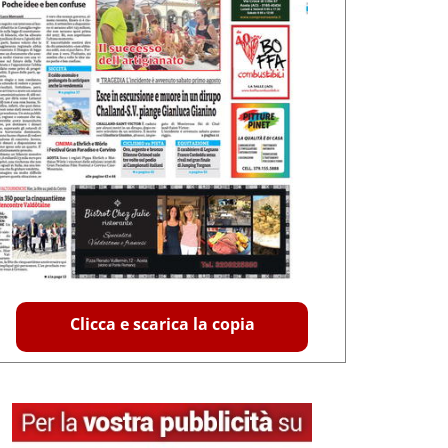
Clicca e scarica la copia