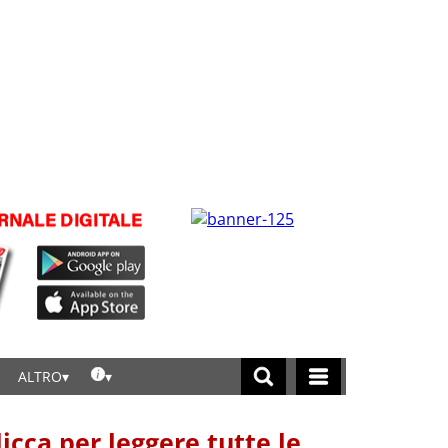
ALTRO
licca per leggere tutte le