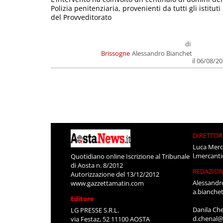
Polizia penitenziaria, provenienti da tutti gli istituti
del Provveditorato
di
Brissogne
Alessandro Bianchet
il 06/08/2
DIRETTOR
Luca Merc
l.mercant
Quotidiano online Iscrizione al Tribunale
di Aosta n. 8/2012
REDAZIO
Autorizzazione del 13/12/2012
Alessandr
www.gazzettamatin.com
a.bianche
Editore
Danila Ch
LG PRESSE S.R.L.
d.chenal@
via Festaz, 52 11100 AOSTA