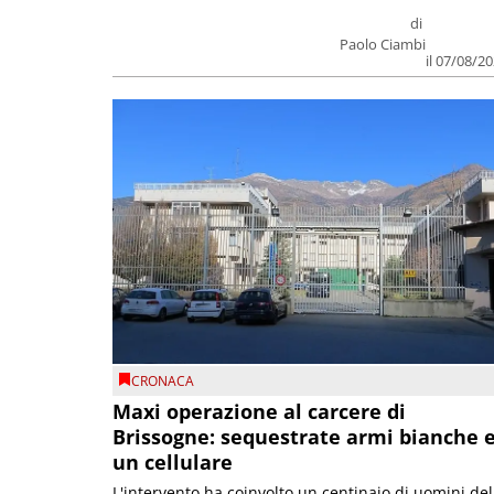
di
Paolo Ciambi
il 07/08/2
CRONACA
Maxi operazione al carcere di
Brissogne: sequestrate armi bianche 
un cellulare
L'intervento ha coinvolto un centinaio di uomini del