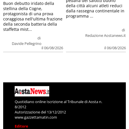
pedana del salotto buono
Buon debutto iridato della
della città alcuni atleti reduci
stellina della Cogne,
dalla rassegna continentale in
protagonista di una prova
programma ...
coraggiosa nell'ultima frazione
della seconda batteria della
staffetta mist...
di
Redazione Aostanews.it
di
Davide Pellegrino
il 06/08/2026
il 06/08/2026
Quotidiano online Iscrizione al Tribunale di Aosta n.
8/2012
Autorizzazione del 13/12/2012
www.gazzettamatin.com
Editore