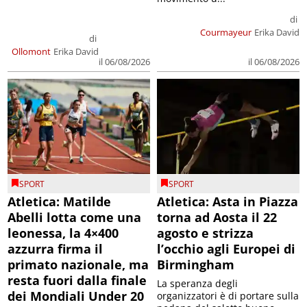
di
Courmayeur
Erika David
di
Ollomont
Erika David
il 06/08/2026
il 06/08/2026
SPORT
SPORT
Atletica: Matilde
Atletica: Asta in Piazza
Abelli lotta come una
torna ad Aosta il 22
leonessa, la 4×400
agosto e strizza
azzurra firma il
l’occhio agli Europei di
primato nazionale, ma
Birmingham
resta fuori dalla finale
La speranza degli
dei Mondiali Under 20
organizzatori è di portare sulla