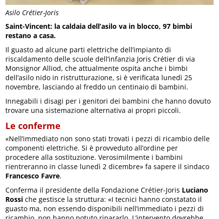
Asilo Crétier-Joris
Saint-Vincent: la caldaia dell’asilo va in blocco, 97 bimbi
restano a casa.
Il guasto ad alcune parti elettriche dell’impianto di
riscaldamento delle scuole dell’infanzia Joris Crétier di via
Monsignor Alliod, che attualmente ospita anche i bimbi
dell’asilo nido in ristrutturazione, si è verificata lunedì 25
novembre, lasciando al freddo un centinaio di bambini.
Innegabili i disagi per i genitori dei bambini che hanno dovuto
trovare una sistemazione alternativa ai propri piccoli.
Le conferme
«Nell’immediato non sono stati trovati i pezzi di ricambio delle
componenti elettriche. Si è provveduto all’ordine per
procedere alla sostituzione. Verosimilmente i bambini
rientreranno in classe lunedì 2 dicembre» fa sapere il sindaco
Francesco Favre
.
Conferma il presidente della Fondazione Crétier-Joris
Luciano
Rossi
che gestisce la struttura: «I tecnici hanno constatato il
guasto ma, non essendo disponibili nell’immediato i pezzi di
ricambio, non hanno potuto ripararlo. L’intervento dovrebbe