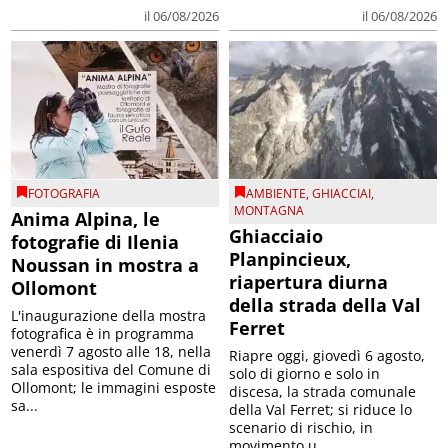
il 06/08/2026
il 06/08/2026
FOTOGRAFIA
AMBIENTE
,
GHIACCIAI
,
MONTAGNA
Anima Alpina, le
Ghiacciaio
fotografie di Ilenia
Planpincieux,
Noussan in mostra a
riapertura diurna
Ollomont
della strada della Val
L'inaugurazione della mostra
Ferret
fotografica è in programma
venerdì 7 agosto alle 18, nella
Riapre oggi, giovedì 6 agosto,
sala espositiva del Comune di
solo di giorno e solo in
Ollomont; le immagini esposte
discesa, la strada comunale
sa...
della Val Ferret; si riduce lo
scenario di rischio, in
movimento u...