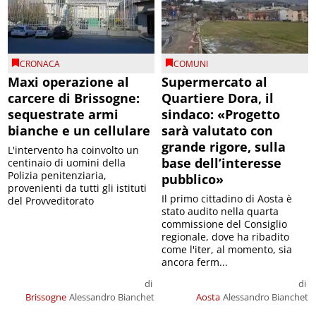
CRONACA
COMUNI
Maxi operazione al
Supermercato al
carcere di Brissogne:
Quartiere Dora, il
sequestrate armi
sindaco: «Progetto
bianche e un cellulare
sarà valutato con
grande rigore, sulla
L'intervento ha coinvolto un
base dell’interesse
centinaio di uomini della
Polizia penitenziaria,
pubblico»
provenienti da tutti gli istituti
Il primo cittadino di Aosta è
del Provveditorato
stato audito nella quarta
commissione del Consiglio
regionale, dove ha ribadito
come l'iter, al momento, sia
ancora ferm...
di
di
Brissogne
Alessandro Bianchet
Aosta
Alessandro Bianchet