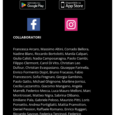
COLLABORATORI
Francesca Arcaro, Massimo Altini, Corrado Bellora,
Nadine Blanc, Riccardo Bortolotti, Manila Calipari,
Giulia Calisti, Nadia Camposaragna, Paolo Ciambi,
Filippo Clermont, Carol Di Vito, Christian Leo
Dufour, Christian Evaspasiano, Giuseppe Farinella,
Enrico Formento Dojot, Bruno Fracasso, Fabio
Francesconi, Sofia Fregnani, Giorgia Gambino,
Paolo Gatto, Michael Ghignone, Marlène Jorrioz,
Cecilia Lazzarotto, Giacomo Mangano, Angela
Marrelli, Federico Mecca, Luca Mauro Melloni, Marc
Montrosset, Matteo Nigra, Sabrina Olibano,
Emiliano Pala, Gabriele Peloso, Maurizio Pitti, Loris
Ponsetto, Andrea Portigliatti, Mattia Pramotton,
Deniel Pession, Raffaele Romano, Enrico Ruggeri,
Riccardo Savoye, Federica Tercinod, Federico