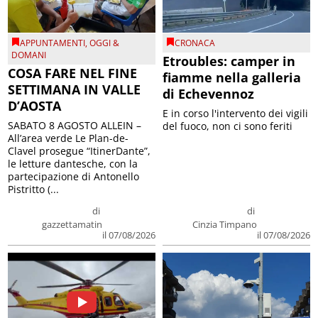
APPUNTAMENTI
,
OGGI &
CRONACA
DOMANI
Etroubles: camper in
COSA FARE NEL FINE
fiamme nella galleria
SETTIMANA IN VALLE
di Echevennoz
D’AOSTA
E in corso l'intervento dei vigili
SABATO 8 AGOSTO ALLEIN –
del fuoco, non ci sono feriti
All’area verde Le Plan-de-
Clavel prosegue “ItinerDante”,
le letture dantesche, con la
partecipazione di Antonello
Pistritto (...
di
di
gazzettamatin
Cinzia Timpano
il 07/08/2026
il 07/08/2026