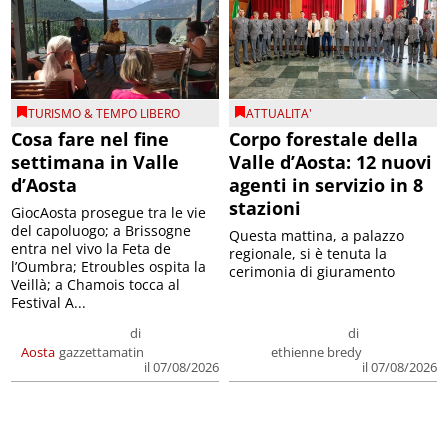
TURISMO & TEMPO LIBERO
ATTUALITA'
Cosa fare nel fine
Corpo forestale della
settimana in Valle
Valle d’Aosta: 12 nuovi
d’Aosta
agenti in servizio in 8
stazioni
GiocAosta prosegue tra le vie
del capoluogo; a Brissogne
Questa mattina, a palazzo
entra nel vivo la Feta de
regionale, si è tenuta la
l’Oumbra; Etroubles ospita la
cerimonia di giuramento
Veillà; a Chamois tocca al
Festival A...
di
di
Aosta
gazzettamatin
ethienne bredy
il 07/08/2026
il 07/08/2026