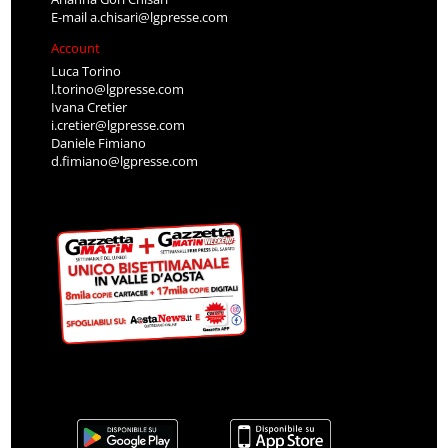
E-mail
a.chisari@lgpresse.com
Account
Luca Torino
l.torino@lgpresse.com
Ivana Cretier
i.cretier@lgpresse.com
Daniele Fimiano
d.fimiano@lgpresse.com