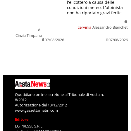
l'elicottero a causa delle
condizioni meteo. L'alpinista
non ha riportato gravi ferite
di
cervinia
Alessandro Bianchet
di
Cinzia Timpano
il 07/08/2026
il 07/08/2026
Quotidiano online Iscrizione al Tribunale di Aosta n.
8/2012
Autorizzazione del 13/12/2012
www.gazzettamatin.com
Editore
LG PRESSE S.R.L.