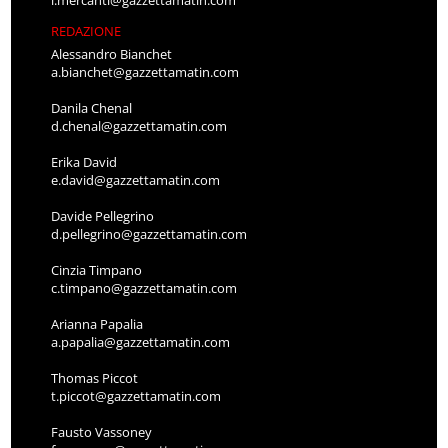
l.mercanti@gazzettamatin.com
REDAZIONE
Alessandro Bianchet
a.bianchet@gazzettamatin.com
Danila Chenal
d.chenal@gazzettamatin.com
Erika David
e.david@gazzettamatin.com
Davide Pellegrino
d.pellegrino@gazzettamatin.com
Cinzia Timpano
c.timpano@gazzettamatin.com
Arianna Papalia
a.papalia@gazzettamatin.com
Thomas Piccot
t.piccot@gazzettamatin.com
Fausto Vassoney