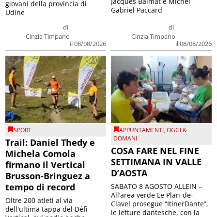
Jacques Balmat e Michel
giovani della provincia di
Gabriel Paccard
Udine
di
di
Cinzia Timpano
Cinzia Timpano
il 08/08/2026
il 08/08/2026
SPORT
APPUNTAMENTI
,
OGGI &
DOMANI
Trail: Daniel Thedy e
COSA FARE NEL FINE
Michela Comola
SETTIMANA IN VALLE
firmano il Vertical
D’AOSTA
Brusson-Bringuez a
tempo di record
SABATO 8 AGOSTO ALLEIN –
All’area verde Le Plan-de-
Oltre 200 atleti al via
Clavel prosegue “ItinerDante”,
dell'ultima tappa del Défì
le letture dantesche, con la