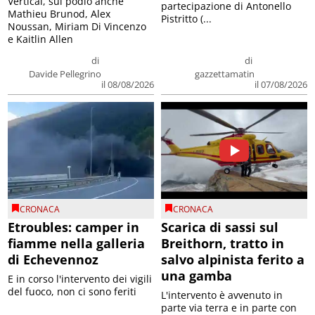
Vertical, sul podio anche
partecipazione di Antonello
Mathieu Brunod, Alex
Pistritto (...
Noussan, Miriam Di Vincenzo
e Kaitlin Allen
di
di
Davide Pellegrino
gazzettamatin
il 08/08/2026
il 07/08/2026
CRONACA
CRONACA
Etroubles: camper in
Scarica di sassi sul
fiamme nella galleria
Breithorn, tratto in
di Echevennoz
salvo alpinista ferito a
una gamba
E in corso l'intervento dei vigili
del fuoco, non ci sono feriti
L'intervento è avvenuto in
parte via terra e in parte con