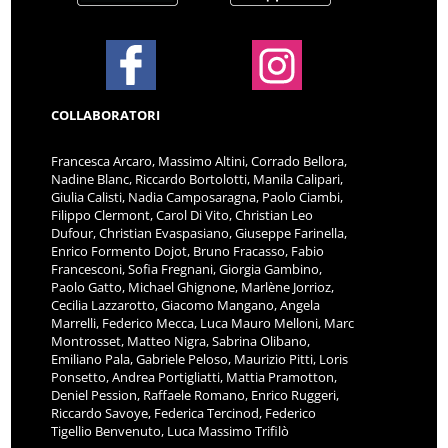
COLLABORATORI
Francesca Arcaro, Massimo Altini, Corrado Bellora,
Nadine Blanc, Riccardo Bortolotti, Manila Calipari,
Giulia Calisti, Nadia Camposaragna, Paolo Ciambi,
Filippo Clermont, Carol Di Vito, Christian Leo
Dufour, Christian Evaspasiano, Giuseppe Farinella,
Enrico Formento Dojot, Bruno Fracasso, Fabio
Francesconi, Sofia Fregnani, Giorgia Gambino,
Paolo Gatto, Michael Ghignone, Marlène Jorrioz,
Cecilia Lazzarotto, Giacomo Mangano, Angela
Marrelli, Federico Mecca, Luca Mauro Melloni, Marc
Montrosset, Matteo Nigra, Sabrina Olibano,
Emiliano Pala, Gabriele Peloso, Maurizio Pitti, Loris
Ponsetto, Andrea Portigliatti, Mattia Pramotton,
Deniel Pession, Raffaele Romano, Enrico Ruggeri,
Riccardo Savoye, Federica Tercinod, Federico
Tigellio Benvenuto, Luca Massimo Trifilò