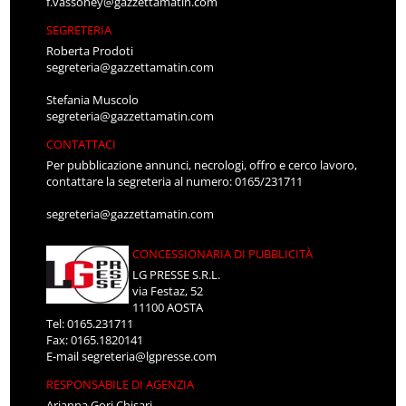
f.vassoney@gazzettamatin.com
SEGRETERIA
Roberta Prodoti
segreteria@gazzettamatin.com
Stefania Muscolo
segreteria@gazzettamatin.com
CONTATTACI
Per pubblicazione annunci, necrologi, offro e cerco lavoro,
contattare la segreteria al numero: 0165/231711
segreteria@gazzettamatin.com
CONCESSIONARIA DI PUBBLICITÀ
LG PRESSE S.R.L.
via Festaz, 52
11100 AOSTA
Tel: 0165.231711
Fax: 0165.1820141
E-mail
segreteria@lgpresse.com
RESPONSABILE DI AGENZIA
Arianna Gori Chisari