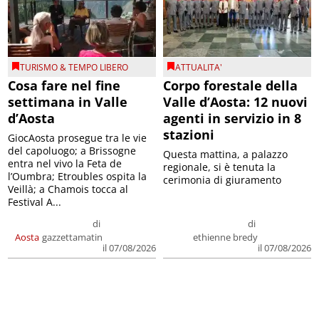
TURISMO & TEMPO LIBERO
ATTUALITA'
Cosa fare nel fine
Corpo forestale della
settimana in Valle
Valle d’Aosta: 12 nuovi
d’Aosta
agenti in servizio in 8
stazioni
GiocAosta prosegue tra le vie
del capoluogo; a Brissogne
Questa mattina, a palazzo
entra nel vivo la Feta de
regionale, si è tenuta la
l’Oumbra; Etroubles ospita la
cerimonia di giuramento
Veillà; a Chamois tocca al
Festival A...
di
di
Aosta
gazzettamatin
ethienne bredy
il 07/08/2026
il 07/08/2026