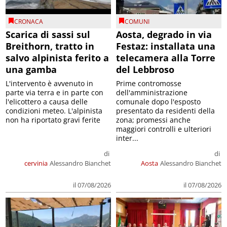
CRONACA
COMUNI
Scarica di sassi sul
Aosta, degrado in via
Breithorn, tratto in
Festaz: installata una
salvo alpinista ferito a
telecamera alla Torre
una gamba
del Lebbroso
L'intervento è avvenuto in
Prime contromosse
parte via terra e in parte con
dell'amministrazione
l'elicottero a causa delle
comunale dopo l'esposto
condizioni meteo. L'alpinista
presentato da residenti della
non ha riportato gravi ferite
zona; promessi anche
maggiori controlli e ulteriori
inter...
di
di
cervinia
Alessandro Bianchet
Aosta
Alessandro Bianchet
il 07/08/2026
il 07/08/2026