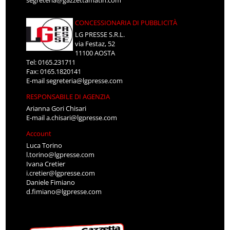
segreteria@gazzettamatin.com
CONCESSIONARIA DI PUBBLICITÀ
LG PRESSE S.R.L.
via Festaz, 52
11100 AOSTA
Tel: 0165.231711
Fax: 0165.1820141
E-mail
segreteria@lgpresse.com
RESPONSABILE DI AGENZIA
Arianna Gori Chisari
E-mail
a.chisari@lgpresse.com
Account
Luca Torino
l.torino@lgpresse.com
Ivana Cretier
i.cretier@lgpresse.com
Daniele Fimiano
d.fimiano@lgpresse.com