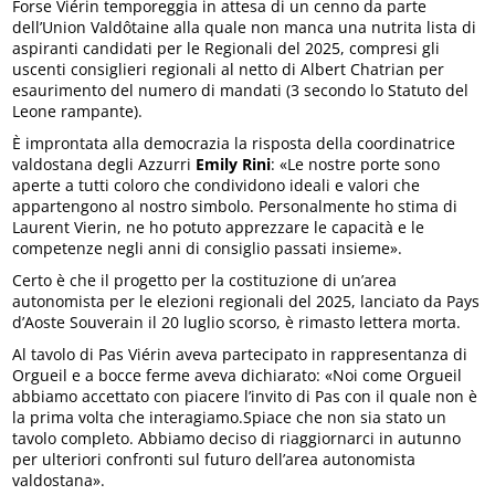
Forse Viérin temporeggia in attesa di un cenno da parte
dell’Union Valdôtaine alla quale non manca una nutrita lista di
aspiranti candidati per le Regionali del 2025, compresi gli
uscenti consiglieri regionali al netto di Albert Chatrian per
esaurimento del numero di mandati (3 secondo lo Statuto del
Leone rampante).
È improntata alla democrazia la risposta della coordinatrice
valdostana degli Azzurri
Emily Rini
: «Le nostre porte sono
aperte a tutti coloro che condividono ideali e valori che
appartengono al nostro simbolo. Personalmente ho stima di
Laurent Vierin, ne ho potuto apprezzare le capacità e le
competenze negli anni di consiglio passati insieme».
Certo è che il progetto per la costituzione di un’area
autonomista per le elezioni regionali del 2025, lanciato da Pays
d’Aoste Souverain il 20 luglio scorso, è rimasto lettera morta.
Al tavolo di Pas Viérin aveva partecipato in rappresentanza di
Orgueil e a bocce ferme aveva dichiarato: «Noi come Orgueil
abbiamo accettato con piacere l’invito di Pas con il quale non è
la prima volta che interagiamo.Spiace che non sia stato un
tavolo completo. Abbiamo deciso di riaggiornarci in autunno
per ulteriori confronti sul futuro dell’area autonomista
valdostana».