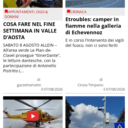
APPUNTAMENTI
,
OGGI &
CRONACA
DOMANI
Etroubles: camper in
COSA FARE NEL FINE
fiamme nella galleria
SETTIMANA IN VALLE
di Echevennoz
D’AOSTA
E in corso l'intervento dei vigili
SABATO 8 AGOSTO ALLEIN –
del fuoco, non ci sono feriti
All’area verde Le Plan-de-
Clavel prosegue “ItinerDante”,
le letture dantesche, con la
partecipazione di Antonello
Pistritto (...
di
di
gazzettamatin
Cinzia Timpano
il 07/08/2026
il 07/08/2026