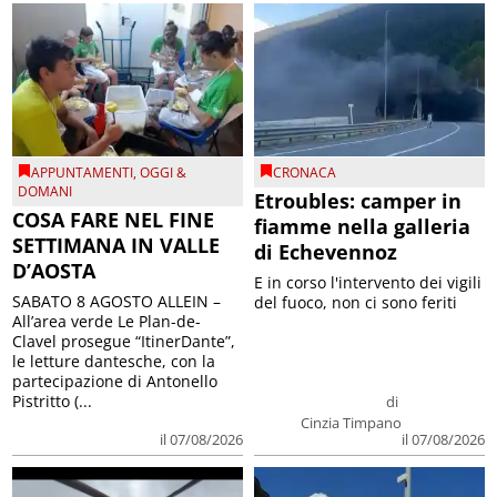
APPUNTAMENTI
,
OGGI &
CRONACA
DOMANI
Etroubles: camper in
COSA FARE NEL FINE
fiamme nella galleria
SETTIMANA IN VALLE
di Echevennoz
D’AOSTA
E in corso l'intervento dei vigili
SABATO 8 AGOSTO ALLEIN –
del fuoco, non ci sono feriti
All’area verde Le Plan-de-
Clavel prosegue “ItinerDante”,
le letture dantesche, con la
partecipazione di Antonello
Pistritto (...
di
Cinzia Timpano
il 07/08/2026
il 07/08/2026