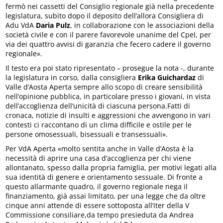
fermò nei cassetti del Consiglio regionale già nella precedente
legislatura, subito dopo il deposito dell’allora Consigliera di
Adu VdA
Daria Pulz
, in collaborazione con le associazioni della
società civile e con il parere favorevole unanime del Cpel, per
via dei quattro avvisi di garanzia che fecero cadere il governo
regionale».
Il testo era poi stato ripresentato – prosegue la nota -, durante
la legislatura in corso, dalla consigliera
Erika Guichardaz
di
Valle d’Aosta Aperta sempre allo scopo di creare sensibilità
nell’opinione pubblica, in particolare presso i giovani, in vista
dell’accoglienza dell’unicità di ciascuna persona.Fatti di
cronaca, notizie di insulti e aggressioni che avvengono in vari
contesti ci raccontano di un clima difficile e ostile per le
persone omosessuali, bisessuali e transessuali».
Per VdA Aperta «molto sentita anche in Valle d’Aosta è la
necessità di aprire una casa d’accoglienza per chi viene
allontanato, spesso dalla propria famiglia, per motivi legati alla
sua identità di genere e orientamento sessuale. Di fronte a
questo allarmante quadro, il governo regionale nega il
finanziamento, già assai limitato, per una legge che da oltre
cinque anni attende di essere sottoposta all’iter della V
Commissione consiliare,da tempo presieduta da Andrea