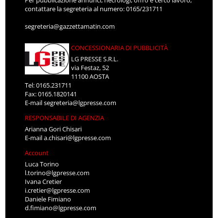
Per pubblicazione annunci, necrologi, offro e cerco lavoro,
contattare la segreteria al numero: 0165/231711
segreteria@gazzettamatin.com
CONCESSIONARIA DI PUBBLICITÀ
LG PRESSE S.R.L.
via Festaz, 52
11100 AOSTA
Tel: 0165.231711
Fax: 0165.1820141
E-mail
segreteria@lgpresse.com
RESPONSABILE DI AGENZIA
Arianna Gori Chisari
E-mail
a.chisari@lgpresse.com
Account
Luca Torino
l.torino@lgpresse.com
Ivana Cretier
i.cretier@lgpresse.com
Daniele Fimiano
d.fimiano@lgpresse.com