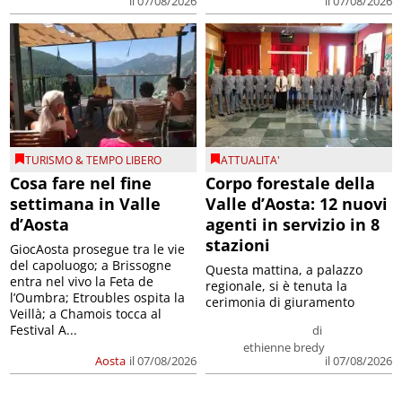
il 07/08/2026
il 07/08/2026
TURISMO & TEMPO LIBERO
ATTUALITA'
Cosa fare nel fine
Corpo forestale della
settimana in Valle
Valle d’Aosta: 12 nuovi
d’Aosta
agenti in servizio in 8
stazioni
GiocAosta prosegue tra le vie
del capoluogo; a Brissogne
Questa mattina, a palazzo
entra nel vivo la Feta de
regionale, si è tenuta la
l’Oumbra; Etroubles ospita la
cerimonia di giuramento
Veillà; a Chamois tocca al
Festival A...
di
ethienne bredy
Aosta
il 07/08/2026
il 07/08/2026