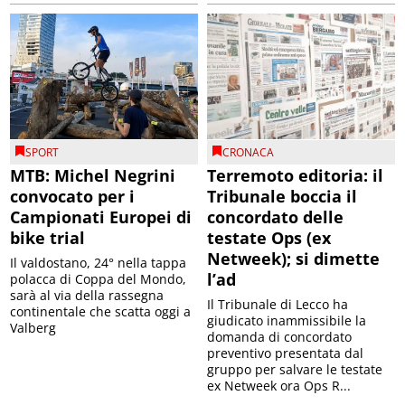
SPORT
CRONACA
MTB: Michel Negrini
Terremoto editoria: il
convocato per i
Tribunale boccia il
Campionati Europei di
concordato delle
bike trial
testate Ops (ex
Netweek); si dimette
Il valdostano, 24° nella tappa
l’ad
polacca di Coppa del Mondo,
sarà al via della rassegna
Il Tribunale di Lecco ha
continentale che scatta oggi a
giudicato inammissibile la
Valberg
domanda di concordato
preventivo presentata dal
gruppo per salvare le testate
ex Netweek ora Ops R...