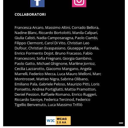
COLLABORATORI
Francesca Arcaro, Massimo Altini, Corrado Bellora,
Nadine Blanc, Riccardo Bortolotti, Manila Calipari,
Giulia Calisti, Nadia Camposaragna, Paolo Ciambi,
Filippo Clermont, Carol Di Vito, Christian Leo
Dufour, Christian Evaspasiano, Giuseppe Farinella,
Enrico Formento Dojot, Bruno Fracasso, Fabio
Francesconi, Sofia Fregnani, Giorgia Gambino,
Paolo Gatto, Michael Ghignone, Marlène Jorrioz,
Cecilia Lazzarotto, Giacomo Mangano, Angela
Marrelli, Federico Mecca, Luca Mauro Melloni, Marc
Montrosset, Matteo Nigra, Sabrina Olibano,
Emiliano Pala, Gabriele Peloso, Maurizio Pitti, Loris
Ponsetto, Andrea Portigliatti, Mattia Pramotton,
Deniel Pession, Raffaele Romano, Enrico Ruggeri,
Riccardo Savoye, Federica Tercinod, Federico
Tigellio Benvenuto, Luca Massimo Trifilò