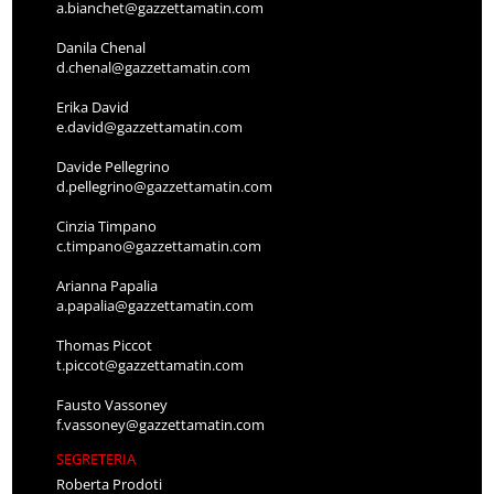
a.bianchet@gazzettamatin.com
Danila Chenal
d.chenal@gazzettamatin.com
Erika David
e.david@gazzettamatin.com
Davide Pellegrino
d.pellegrino@gazzettamatin.com
Cinzia Timpano
c.timpano@gazzettamatin.com
Arianna Papalia
a.papalia@gazzettamatin.com
Thomas Piccot
t.piccot@gazzettamatin.com
Fausto Vassoney
f.vassoney@gazzettamatin.com
SEGRETERIA
Roberta Prodoti