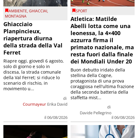
AMBIENTE
,
GHIACCIAI
,
SPORT
MONTAGNA
Atletica: Matilde
Ghiacciaio
Abelli lotta come una
Planpincieux,
leonessa, la 4×400
riapertura diurna
azzurra firma il
della strada della Val
primato nazionale, ma
Ferret
resta fuori dalla finale
dei Mondiali Under 20
Riapre oggi, giovedì 6 agosto,
solo di giorno e solo in
Buon debutto iridato della
discesa, la strada comunale
stellina della Cogne,
della Val Ferret; si riduce lo
protagonista di una prova
scenario di rischio, in
coraggiosa nell'ultima frazione
movimento u...
della seconda batteria della
staffetta mist...
di
Courmayeur
Erika David
di
Davide Pellegrino
il 06/08/2026
il 06/08/2026