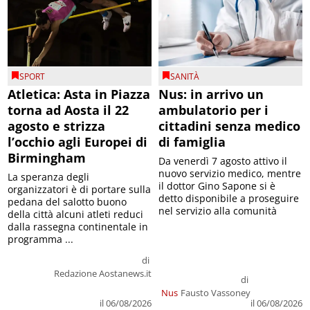
SPORT
SANITÀ
Atletica: Asta in Piazza
Nus: in arrivo un
torna ad Aosta il 22
ambulatorio per i
agosto e strizza
cittadini senza medico
l’occhio agli Europei di
di famiglia
Birmingham
Da venerdì 7 agosto attivo il
nuovo servizio medico, mentre
La speranza degli
il dottor Gino Sapone si è
organizzatori è di portare sulla
detto disponibile a proseguire
pedana del salotto buono
nel servizio alla comunità
della città alcuni atleti reduci
dalla rassegna continentale in
programma ...
di
Redazione Aostanews.it
di
Nus
Fausto Vassoney
il 06/08/2026
il 06/08/2026