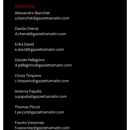
REDAZIONE
Alessandro Bianchet
a.bianchet@gazzettamatin.com
Danila Chenal
d.chenal@gazzettamatin.com
Erika David
e.david@gazzettamatin.com
Davide Pellegrino
d.pellegrino@gazzettamatin.com
Cinzia Timpano
c.timpano@gazzettamatin.com
Arianna Papalia
a.papalia@gazzettamatin.com
Thomas Piccot
t.piccot@gazzettamatin.com
Fausto Vassoney
f.vassoney@gazzettamatin.com