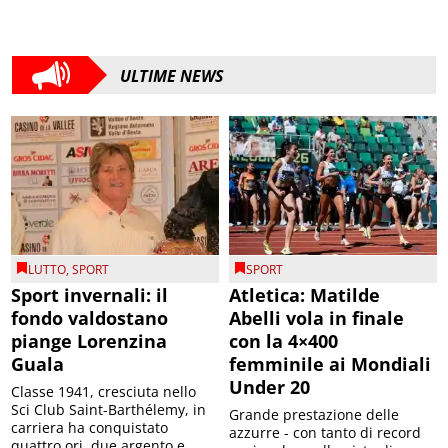
ULTIME NEWS
LUTTO
,
SPORT
SPORT
Sport invernali: il
Atletica: Matilde
fondo valdostano
Abelli vola in finale
piange Lorenzina
con la 4×400
Guala
femminile ai Mondiali
Under 20
Classe 1941, cresciuta nello
Sci Club Saint-Barthélemy, in
Grande prestazione delle
carriera ha conquistato
azzurre - con tanto di record
quattro ori, due argento e