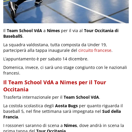
Il
Team School VdA
a
Nimes
per il via al
Tour Occitania di
Baseball5
.
La squadra valdostana, tutta composta da Under 19,
parteciperà alla tappa inaugurale del
circuito francese
.
L’appuntamento è per sabato 14 dicembre.
Domenica, invece, ci sarà uno stage congiunto con le nazionali
francesi.
Il Team School VdA a Nimes per il Tour
Occitania
Trasferta internazionale per il
Team School VdA
.
La costola scolastica degli
Aosta Bugs
per quanto riguarda il
baseball 5, nel fine settimana sarà impegnata nel
Sud della
Francia
.
I rossoneri saranno di scena a
Nimes
, dove andrà in scena la
prima tappa del
Tour Occitania
.