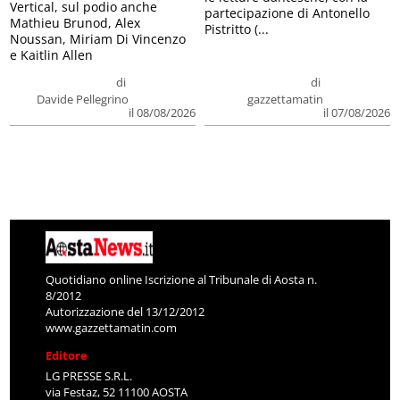
Vertical, sul podio anche
partecipazione di Antonello
Mathieu Brunod, Alex
Pistritto (...
Noussan, Miriam Di Vincenzo
e Kaitlin Allen
di
di
Davide Pellegrino
gazzettamatin
il 08/08/2026
il 07/08/2026
Quotidiano online Iscrizione al Tribunale di Aosta n.
8/2012
Autorizzazione del 13/12/2012
www.gazzettamatin.com
Editore
LG PRESSE S.R.L.
via Festaz, 52 11100 AOSTA