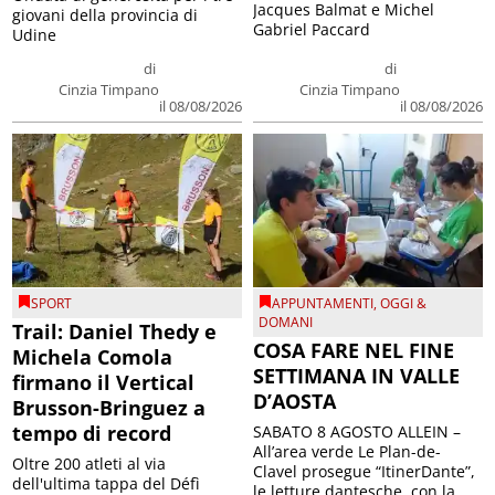
Jacques Balmat e Michel
giovani della provincia di
Gabriel Paccard
Udine
di
di
Cinzia Timpano
Cinzia Timpano
il 08/08/2026
il 08/08/2026
SPORT
APPUNTAMENTI
,
OGGI &
DOMANI
Trail: Daniel Thedy e
COSA FARE NEL FINE
Michela Comola
SETTIMANA IN VALLE
firmano il Vertical
D’AOSTA
Brusson-Bringuez a
tempo di record
SABATO 8 AGOSTO ALLEIN –
All’area verde Le Plan-de-
Oltre 200 atleti al via
Clavel prosegue “ItinerDante”,
dell'ultima tappa del Défì
le letture dantesche, con la