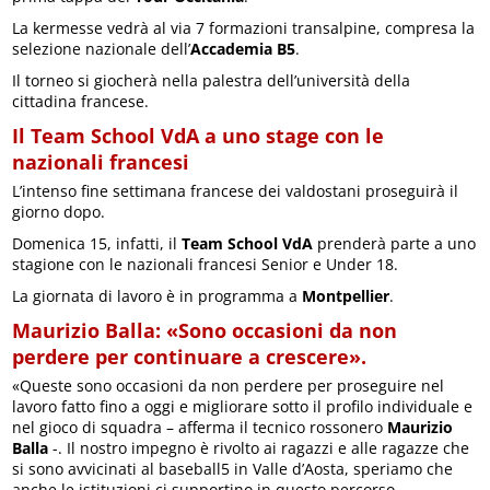
La kermesse vedrà al via 7 formazioni transalpine, compresa la
selezione nazionale dell’
Accademia B5
.
Il torneo si giocherà nella palestra dell’università della
cittadina francese.
Il Team School VdA a uno stage con le
nazionali francesi
L’intenso fine settimana francese dei valdostani proseguirà il
giorno dopo.
Domenica 15, infatti, il
Team School VdA
prenderà parte a uno
stagione con le nazionali francesi Senior e Under 18.
La giornata di lavoro è in programma a
Montpellier
.
Maurizio Balla: «Sono occasioni da non
perdere per continuare a crescere».
«Queste sono occasioni da non perdere per proseguire nel
lavoro fatto fino a oggi e migliorare sotto il profilo individuale e
nel gioco di squadra – afferma il tecnico rossonero
Maurizio
Balla
-. Il nostro impegno è rivolto ai ragazzi e alle ragazze che
si sono avvicinati al baseball5 in Valle d’Aosta, speriamo che
anche le istituzioni ci supportino in questo percorso