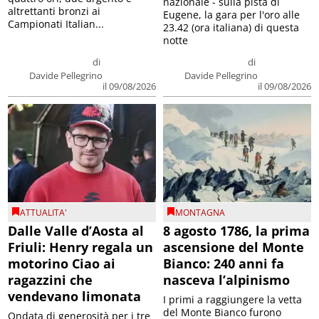
nazionale - sulla pista di
altrettanti bronzi ai
Eugene, la gara per l'oro alle
Campionati Italian...
23.42 (ora italiana) di questa
notte
di
di
Davide Pellegrino
Davide Pellegrino
il 09/08/2026
il 09/08/2026
ATTUALITA'
MONTAGNA
Dalle Valle d’Aosta al
8 agosto 1786, la prima
Friuli: Henry regala un
ascensione del Monte
motorino Ciao ai
Bianco: 240 anni fa
ragazzini che
nasceva l’alpinismo
vendevano limonata
I primi a raggiungere la vetta
del Monte Bianco furono
Ondata di generosità per i tre