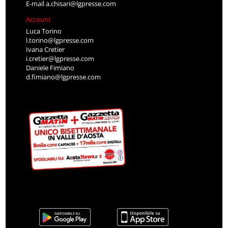
E-mail
a.chisari@lgpresse.com
Account
Luca Torino
l.torino@lgpresse.com
Ivana Cretier
i.cretier@lgpresse.com
Daniele Fimiano
d.fimiano@lgpresse.com