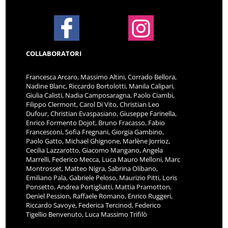
COLLABORATORI
Francesca Arcaro, Massimo Altini, Corrado Bellora,
Nadine Blanc, Riccardo Bortolotti, Manila Calipari,
Giulia Calisti, Nadia Camposaragna, Paolo Ciambi,
Filippo Clermont, Carol Di Vito, Christian Leo
Dufour, Christian Evaspasiano, Giuseppe Farinella,
Enrico Formento Dojot, Bruno Fracasso, Fabio
Francesconi, Sofia Fregnani, Giorgia Gambino,
Paolo Gatto, Michael Ghignone, Marlène Jorrioz,
Cecilia Lazzarotto, Giacomo Mangano, Angela
Marrelli, Federico Mecca, Luca Mauro Melloni, Marc
Montrosset, Matteo Nigra, Sabrina Olibano,
Emiliano Pala, Gabriele Peloso, Maurizio Pitti, Loris
Ponsetto, Andrea Portigliatti, Mattia Pramotton,
Deniel Pession, Raffaele Romano, Enrico Ruggeri,
Riccardo Savoye, Federica Tercinod, Federico
Tigellio Benvenuto, Luca Massimo Trifilò