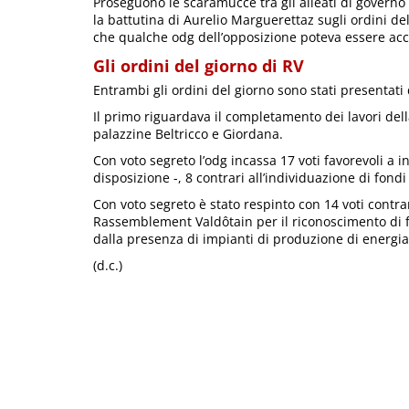
Proseguono le scaramucce tra gli alleati di governo d
la battutina di Aurelio Marguerettaz sugli ordini 
che qualche odg dell’opposizione poteva essere acc
Gli ordini del giorno di RV
Entrambi gli ordini del giorno sono stati presenta
Il primo riguardava il completamento dei lavori dell
palazzine Beltricco e Giordana.
Con voto segreto l’odg incassa 17 voti favorevoli a i
disposizione -, 8 contrari all’individuazione di fon
Con voto segreto è stato respinto con 14 voti contrar
Rassemblement Valdôtain per il riconoscimento di f
dalla presenza di impianti di produzione di energia
(d.c.)