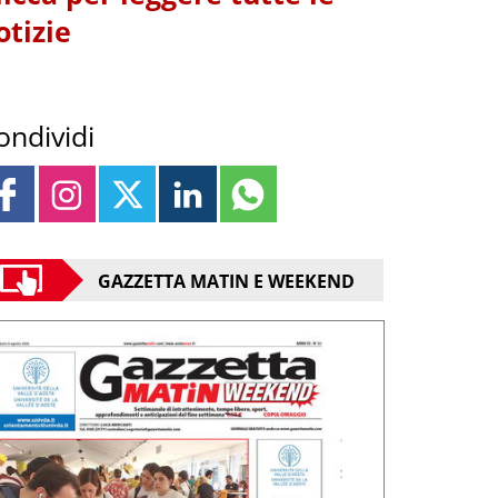
otizie
ondividi
GAZZETTA MATIN E WEEKEND