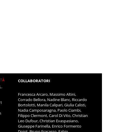
ITÀ
COLLABORATORI
L.
Francesca Arcaro, Massimo Altini,
Corrado Bellora, Nadine Blanc, Riccardo
11
Bortolotti, Manila Calipari, Giulia Calisti,
Nadia Camposaragna, Paolo Ciambi,
m
Filippo Clermont, Carol Di Vito, Christian
Leo Dufour, Christian Evaspasiano,
Giuseppe Farinella, Enrico Formento
Dojot, Bruno Fracasso, Fabio