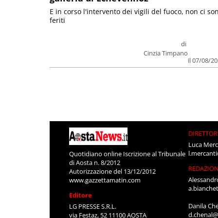
E in corso l'intervento dei vigili del fuoco, non ci so
feriti
di
Cinzia Timpano
il 07/08/2
DIRETTOR
Luca Merc
l.mercant
Quotidiano online Iscrizione al Tribunale
di Aosta n. 8/2012
REDAZIO
Autorizzazione del 13/12/2012
Alessandr
www.gazzettamatin.com
a.bianche
Editore
Danila Ch
LG PRESSE S.R.L.
d.chenal@
via Festaz, 52 11100 AOSTA