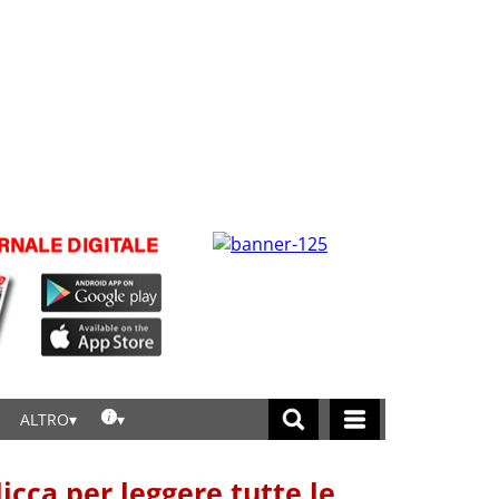
ALTRO
licca per leggere tutte le