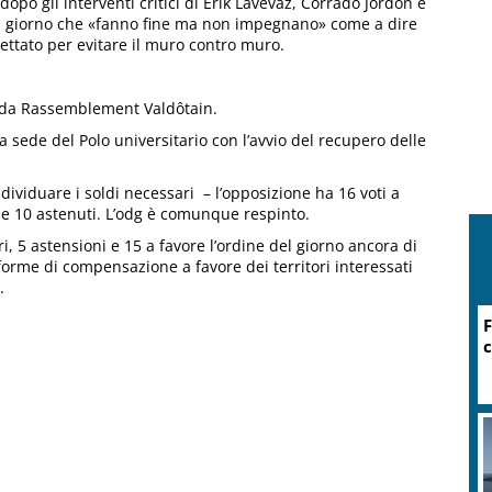
opo gli interventi critici di Erik Lavevaz, Corrado Jordon e
del giorno che «fanno fine ma non impegnano» come a dire
ettato per evitare il muro contro muro.
ti da Rassemblement Valdôtain.
a sede del Polo universitario con l’avvio del recupero delle
ndividuare i soldi necessari – l’opposizione ha 16 voti a
di e 10 astenuti. L’odg è comunque respinto.
i, 5 astensioni e 15 a favore l’ordine del giorno ancora di
orme di compensazione a favore dei territori interessati
.
F
c