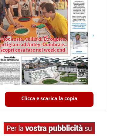
Clicca e scarica la copia