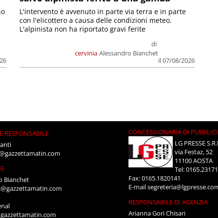
no
L'intervento è avvenuto in parte via terra e in parte
con l'elicottero a causa delle condizioni meteo.
L'alpinista non ha riportato gravi ferite
di
cervinia
Alessandro Bianchet
026
il 07/08/2026
CONCESSIONARIA DI PUBBLIC
E RESPONSABILE
LG PRESSE S.R.
anti
via Festaz, 52
i@gazzettamatin.com
11100 AOSTA
NE
Tel: 0165.2317
Fax: 0165.1820141
o Bianchet
E-mail
segreteria@lgpresse.co
t@gazzettamatin.com
RESPONSABILE DI AGENZIA
enal
Arianna Gori Chisari
gazzettamatin.com