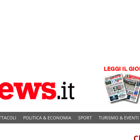
TTACOLI
POLITICA & ECONOMIA
SPORT
TURISMO & EVENTI
C