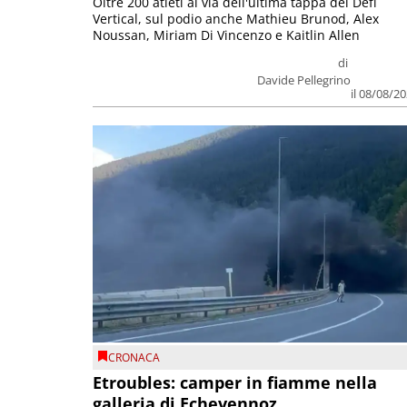
Oltre 200 atleti al via dell'ultima tappa del Défì
Vertical, sul podio anche Mathieu Brunod, Alex
Noussan, Miriam Di Vincenzo e Kaitlin Allen
di
Davide Pellegrino
il 08/08/2
CRONACA
Etroubles: camper in fiamme nella
galleria di Echevennoz