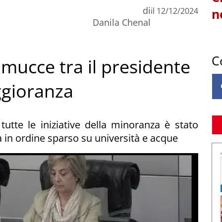
di
il
12/12/2024
n
Danila Chenal
C
amucce tra il presidente
ggioranza
tutte le iniziative della minoranza è stato
 in ordine sparso su università e acque