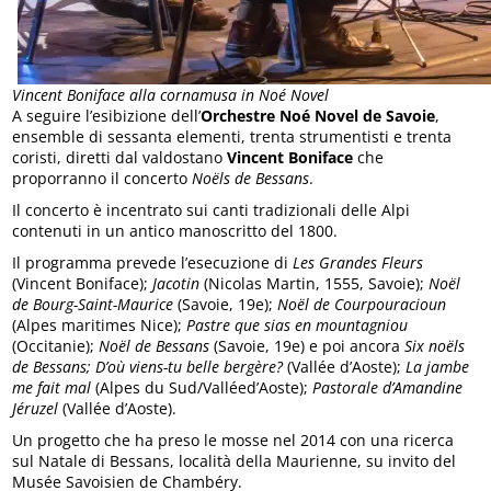
Vincent Boniface alla cornamusa in Noé Novel
A seguire l’esibizione dell’
Orchestre Noé Novel de Savoie
,
ensemble di sessanta elementi, trenta strumentisti e trenta
coristi, diretti dal valdostano
Vincent Boniface
che
proporranno il concerto
Noëls de Bessans
.
Il concerto è incentrato sui canti tradizionali delle Alpi
contenuti in un antico manoscritto del 1800.
Il programma prevede l’esecuzione di
Les Grandes Fleurs
(Vincent Boniface);
Jacotin
(Nicolas Martin, 1555, Savoie);
Noël
de Bourg-Saint-Maurice
(Savoie, 19e);
Noël de Courpouracioun
(Alpes maritimes Nice);
Pastre que sias en mountagniou
(Occitanie);
Noël de Bessans
(Savoie, 19e) e poi ancora
Six noëls
de Bessans; D’où viens-tu belle bergère?
(Vallée d’Aoste);
La jambe
me fait mal
(Alpes du Sud/Valléed’Aoste);
Pastorale d’Amandine
Jéruzel
(Vallée d’Aoste).
Un progetto che ha preso le mosse nel 2014 con una ricerca
sul Natale di Bessans, località della Maurienne, su invito del
Musée Savoisien de Chambéry.