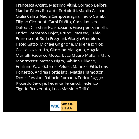
Francesca Arcaro, Massimo Altini, Corrado Bellora,
Nadine Blanc, Riccardo Bortolotti, Manila Calipari,
Giulia Calisti, Nadia Camposaragna, Paolo Ciambi,
Filippo Clermont, Carol Di Vito, Christian Leo
Dufour, Christian Evaspasiano, Giuseppe Farinella,
Enrico Formento Dojot, Bruno Fracasso, Fabio
Francesconi, Sofia Fregnani, Giorgia Gambino,
Paolo Gatto, Michael Ghignone, Marlène Jorrioz,
Cecilia Lazzarotto, Giacomo Mangano, Angela
Marrelli, Federico Mecca, Luca Mauro Melloni, Marc
Montrosset, Matteo Nigra, Sabrina Olibano,
Emiliano Pala, Gabriele Peloso, Maurizio Pitti, Loris
Ponsetto, Andrea Portigliatti, Mattia Pramotton,
Deniel Pession, Raffaele Romano, Enrico Ruggeri,
Riccardo Savoye, Federica Tercinod, Federico
Tigellio Benvenuto, Luca Massimo Trifilò