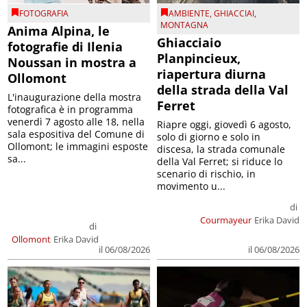
FOTOGRAFIA
AMBIENTE
,
GHIACCIAI
,
MONTAGNA
Anima Alpina, le
Ghiacciaio
fotografie di Ilenia
Planpincieux,
Noussan in mostra a
riapertura diurna
Ollomont
della strada della Val
L'inaugurazione della mostra
Ferret
fotografica è in programma
venerdì 7 agosto alle 18, nella
Riapre oggi, giovedì 6 agosto,
sala espositiva del Comune di
solo di giorno e solo in
Ollomont; le immagini esposte
discesa, la strada comunale
sa...
della Val Ferret; si riduce lo
scenario di rischio, in
movimento u...
di
Courmayeur
Erika David
di
Ollomont
Erika David
il 06/08/2026
il 06/08/2026