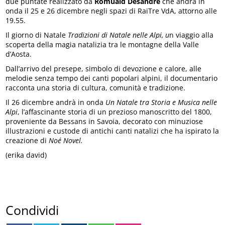
due puntate realizzato da
Romuald Desandré
che andrà in
onda il 25 e 26 dicembre negli spazi di RaiTre VdA, attorno alle
19.55.
Il giorno di Natale
Tradizioni di Natale nelle Alpi, u
n viaggio alla
scoperta della magia natalizia tra le montagne della Valle
d’Aosta.
Dall’arrivo del presepe, simbolo di devozione e calore, alle
melodie senza tempo dei canti popolari alpini, il documentario
racconta una storia di cultura, comunità e tradizione.
Il 26 dicembre andrà in onda
Un Natale tra Storia e Musica nelle
Alpi
, l’affascinante storia di un prezioso manoscritto del 1800,
proveniente da Bessans in Savoia, decorato con minuziose
illustrazioni e custode di antichi canti natalizi che ha ispirato la
creazione di
Noé Novel.
(erika david)
Condividi