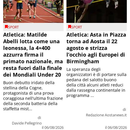
SPORT
SPORT
Atletica: Matilde
Atletica: Asta in Piazza
Abelli lotta come una
torna ad Aosta il 22
leonessa, la 4×400
agosto e strizza
azzurra firma il
l’occhio agli Europei di
primato nazionale, ma
Birmingham
resta fuori dalla finale
La speranza degli
dei Mondiali Under 20
organizzatori è di portare sulla
pedana del salotto buono
Buon debutto iridato della
della città alcuni atleti reduci
stellina della Cogne,
dalla rassegna continentale in
protagonista di una prova
programma ...
coraggiosa nell'ultima frazione
della seconda batteria della
staffetta mist...
di
Redazione Aostanews.it
di
Davide Pellegrino
il 06/08/2026
il 06/08/2026