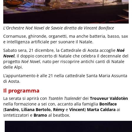
L'Orchestre Noé Novel de Savoie diretta da Vincent Boniface
Cornamuse, ghironde, organetti, ma anche batteria, basso, sax
e intelligenza artificiale per suonare il Natale.
Sabato sera, 21 dicembre, la Cattedrale di Aosta accoglie
Noé
Novel
, il doppio concerto di Natale che celebra il decennale del
progetto
Noé Novel
, nato per riscoprire antichi canti di Natale
delle Alpi.
L’appuntamento è alle 21 nella cattedrale Santa Maria Assunta
di Aosta.
Il programma
La serata si aprirà con
Tsantèn Tsalende!
dei
Trouveur Valdotèn
nella formazione a sei con, accanto alla famiglia
Boniface
(
Sandro, Liliana Bertolo, Rémy
e
Vincent
)
Marta Caldara
ai
sintetizzatori e
Bramo
al beatbox.