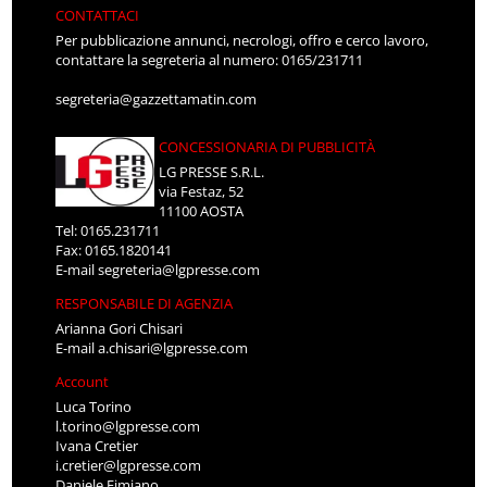
CONTATTACI
Per pubblicazione annunci, necrologi, offro e cerco lavoro,
contattare la segreteria al numero: 0165/231711
segreteria@gazzettamatin.com
CONCESSIONARIA DI PUBBLICITÀ
LG PRESSE S.R.L.
via Festaz, 52
11100 AOSTA
Tel: 0165.231711
Fax: 0165.1820141
E-mail
segreteria@lgpresse.com
RESPONSABILE DI AGENZIA
Arianna Gori Chisari
E-mail
a.chisari@lgpresse.com
Account
Luca Torino
l.torino@lgpresse.com
Ivana Cretier
i.cretier@lgpresse.com
Daniele Fimiano