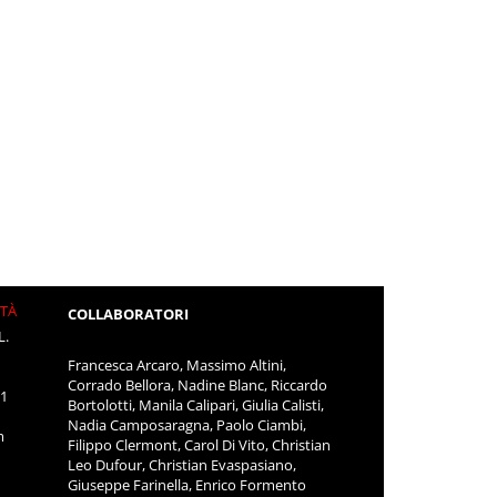
ITÀ
COLLABORATORI
L.
Francesca Arcaro, Massimo Altini,
Corrado Bellora, Nadine Blanc, Riccardo
11
Bortolotti, Manila Calipari, Giulia Calisti,
Nadia Camposaragna, Paolo Ciambi,
m
Filippo Clermont, Carol Di Vito, Christian
Leo Dufour, Christian Evaspasiano,
Giuseppe Farinella, Enrico Formento