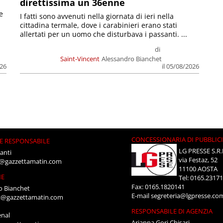
direttissima un 36enne
e
I fatti sono avvenuti nella giornata di ieri nella
cittadina termale, dove i carabinieri erano stati
allertati per un uomo che disturbava i passanti. ...
di
Saint-Vincent
Alessandro Bianchet
026
il 05/08/2026
CONCESSIONARIA DI PUBBLIC
E RESPONSABILE
LG PRESSE S.R.
anti
via Festaz, 52
i@gazzettamatin.com
11100 AOSTA
NE
Tel: 0165.2317
Fax: 0165.1820141
o Bianchet
E-mail
segreteria@lgpresse.co
t@gazzettamatin.com
RESPONSABILE DI AGENZIA
enal
Arianna Gori Chisari