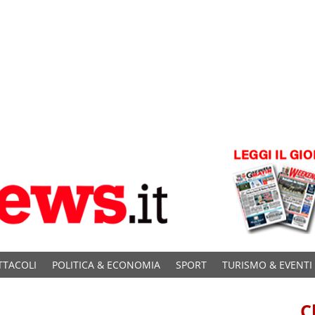
TTACOLI
POLITICA & ECONOMIA
SPORT
TURISMO & EVENTI
C