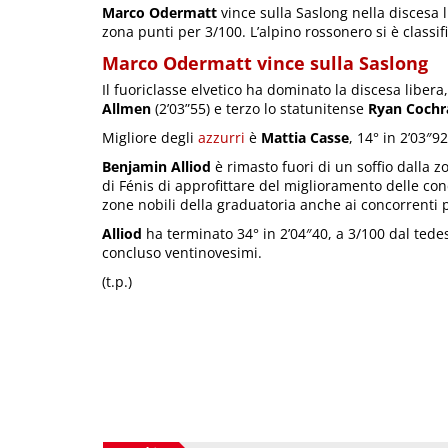
Marco Odermatt
vince sulla Saslong nella discesa 
zona punti per 3/100. L’alpino rossonero si è classif
Marco Odermatt vince sulla Saslong
Il fuoriclasse elvetico ha dominato la discesa liber
Allmen
(2’03”55) e terzo lo statunitense
Ryan Cochr
Migliore degli
azzurri
è
Mattia Casse
, 14° in 2’03″92
Benjamin Alliod
è rimasto fuori di un soffio dalla 
di Fénis di approfittare del miglioramento delle con
zone nobili della graduatoria anche ai concorrenti par
Alliod
ha terminato 34° in 2’04″40, a 3/100 dal ted
concluso ventinovesimi.
(t.p.)