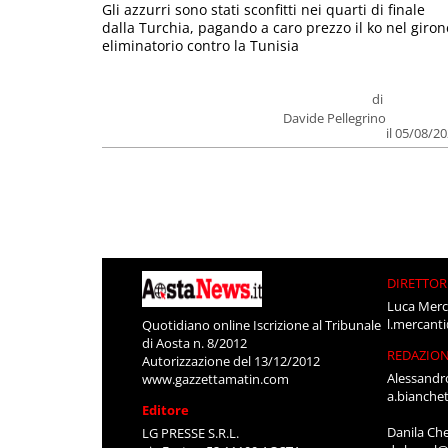
Gli azzurri sono stati sconfitti nei quarti di finale
dalla Turchia, pagando a caro prezzo il ko nel giron
eliminatorio contro la Tunisia
di
Davide Pellegrino
il 05/08/2
DIRETTOR
Luca Merc
l.mercant
Quotidiano online Iscrizione al Tribunale
di Aosta n. 8/2012
REDAZIO
Autorizzazione del 13/12/2012
Alessandr
www.gazzettamatin.com
a.bianche
Editore
Danila Ch
LG PRESSE S.R.L.