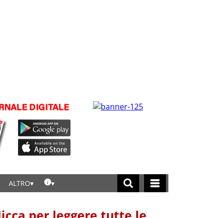
ALTRO
licca per leggere tutte le