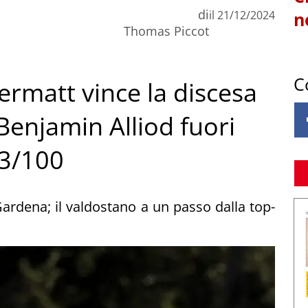
di
il
21/12/2024
n
Thomas Piccot
C
ermatt vince la discesa
 Benjamin Alliod fuori
 3/100
Gardena; il valdostano a un passo dalla top-