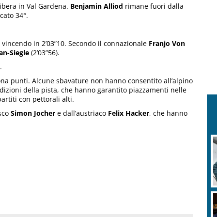
libera in Val Gardena.
Benjamin Alliod
rimane fuori dalla
icato 34°.
a, vincendo in 2’03”10. Secondo il connazionale
Franjo Von
an-Siegle
(2’03”56).
.
zona punti. Alcune sbavature non hanno consentito all’alpino
dizioni della pista, che hanno garantito piazzamenti nelle
titi con pettorali alti.
esco
Simon Jocher
e dall’austriaco
Felix Hacker
, che hanno