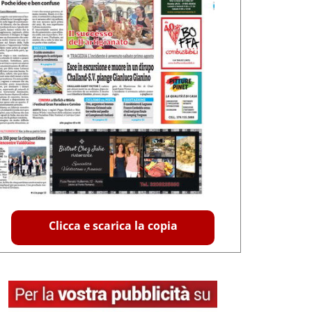
Clicca e scarica la copia