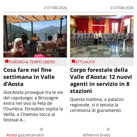
il 07/08/2026
il 07/08/2026
TURISMO & TEMPO LIBERO
ATTUALITA'
Cosa fare nel fine
Corpo forestale della
settimana in Valle
Valle d’Aosta: 12 nuovi
d’Aosta
agenti in servizio in 8
stazioni
GiocAosta prosegue tra le vie
del capoluogo; a Brissogne
Questa mattina, a palazzo
entra nel vivo la Feta de
regionale, si è tenuta la
l’Oumbra; Etroubles ospita la
cerimonia di giuramento
Veillà; a Chamois tocca al
Festival A...
di
di
Aosta
gazzettamatin
ethienne bredy