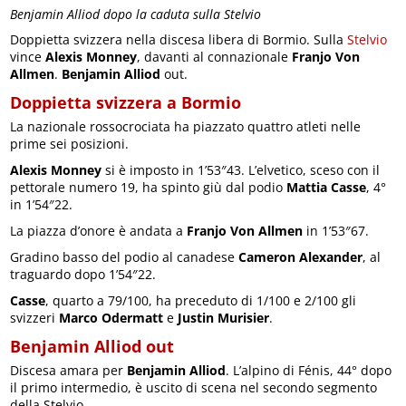
Benjamin Alliod dopo la caduta sulla Stelvio
Doppietta svizzera nella discesa libera di Bormio. Sulla
Stelvio
vince
Alexis Monney
, davanti al connazionale
Franjo Von
Allmen
.
Benjamin Alliod
out.
Doppietta svizzera a Bormio
La nazionale rossocrociata ha piazzato quattro atleti nelle
prime sei posizioni.
Alexis Monney
si è imposto in 1’53″43. L’elvetico, sceso con il
pettorale numero 19, ha spinto giù dal podio
Mattia Casse
, 4°
in 1’54″22.
La piazza d’onore è andata a
Franjo Von Allmen
in 1’53″67.
Gradino basso del podio al canadese
Cameron Alexander
, al
traguardo dopo 1’54″22.
Casse
, quarto a 79/100, ha preceduto di 1/100 e 2/100 gli
svizzeri
Marco Odermatt
e
Justin Murisier
.
Benjamin Alliod out
Discesa amara per
Benjamin Alliod
. L’alpino di Fénis, 44° dopo
il primo intermedio, è uscito di scena nel secondo segmento
della Stelvio.