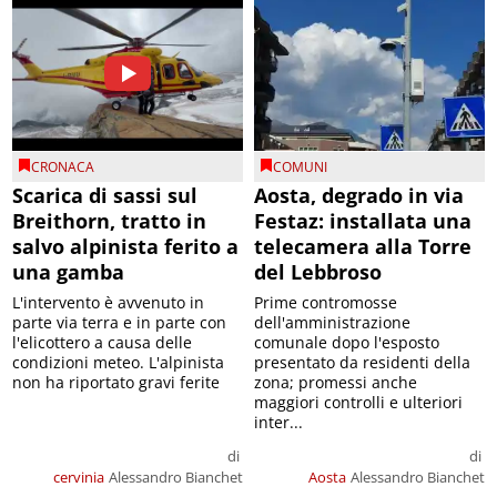
CRONACA
COMUNI
Scarica di sassi sul
Aosta, degrado in via
Breithorn, tratto in
Festaz: installata una
salvo alpinista ferito a
telecamera alla Torre
una gamba
del Lebbroso
L'intervento è avvenuto in
Prime contromosse
parte via terra e in parte con
dell'amministrazione
l'elicottero a causa delle
comunale dopo l'esposto
condizioni meteo. L'alpinista
presentato da residenti della
non ha riportato gravi ferite
zona; promessi anche
maggiori controlli e ulteriori
inter...
di
di
cervinia
Alessandro Bianchet
Aosta
Alessandro Bianchet