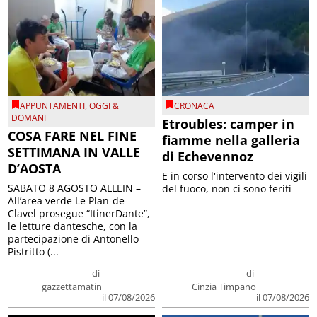
APPUNTAMENTI
,
OGGI &
CRONACA
DOMANI
Etroubles: camper in
COSA FARE NEL FINE
fiamme nella galleria
SETTIMANA IN VALLE
di Echevennoz
D’AOSTA
E in corso l'intervento dei vigili
SABATO 8 AGOSTO ALLEIN –
del fuoco, non ci sono feriti
All’area verde Le Plan-de-
Clavel prosegue “ItinerDante”,
le letture dantesche, con la
partecipazione di Antonello
Pistritto (...
di
di
gazzettamatin
Cinzia Timpano
il 07/08/2026
il 07/08/2026