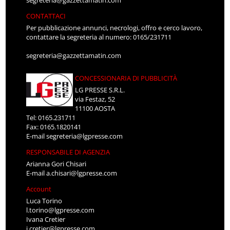
segreteria@gazzettamatin.com
CONTATTACI
Per pubblicazione annunci, necrologi, offro e cerco lavoro,
contattare la segreteria al numero: 0165/231711
segreteria@gazzettamatin.com
CONCESSIONARIA DI PUBBLICITÀ
LG PRESSE S.R.L.
via Festaz, 52
11100 AOSTA
Tel: 0165.231711
Fax: 0165.1820141
E-mail
segreteria@lgpresse.com
RESPONSABILE DI AGENZIA
Arianna Gori Chisari
E-mail
a.chisari@lgpresse.com
Account
Luca Torino
l.torino@lgpresse.com
Ivana Cretier
i.cretier@lgpresse.com