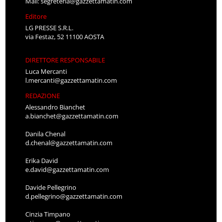
Mail:
segreteria@gazzettamatin.com
Editore
LG PRESSE S.R.L.
via Festaz, 52 11100 AOSTA
DIRETTORE RESPONSABILE
Luca Mercanti
l.mercanti@gazzettamatin.com
REDAZIONE
Alessandro Bianchet
a.bianchet@gazzettamatin.com
Danila Chenal
d.chenal@gazzettamatin.com
Erika David
e.david@gazzettamatin.com
Davide Pellegrino
d.pellegrino@gazzettamatin.com
Cinzia Timpano