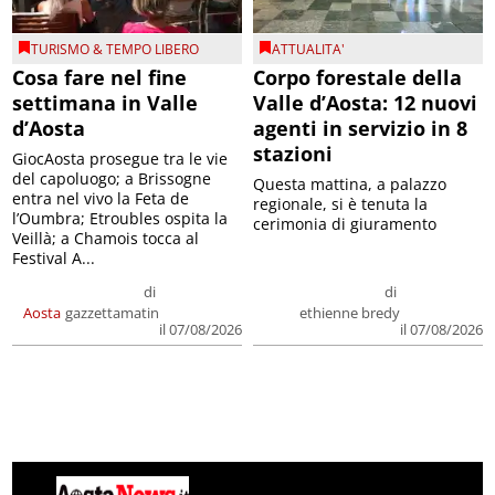
TURISMO & TEMPO LIBERO
ATTUALITA'
Cosa fare nel fine
Corpo forestale della
settimana in Valle
Valle d’Aosta: 12 nuovi
d’Aosta
agenti in servizio in 8
stazioni
GiocAosta prosegue tra le vie
del capoluogo; a Brissogne
Questa mattina, a palazzo
entra nel vivo la Feta de
regionale, si è tenuta la
l’Oumbra; Etroubles ospita la
cerimonia di giuramento
Veillà; a Chamois tocca al
Festival A...
di
di
Aosta
gazzettamatin
ethienne bredy
il 07/08/2026
il 07/08/2026