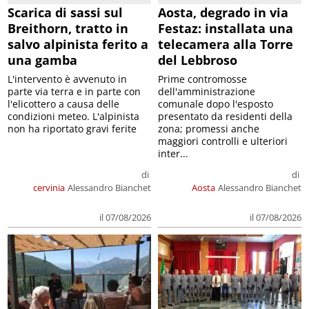
Scarica di sassi sul
Aosta, degrado in via
Breithorn, tratto in
Festaz: installata una
salvo alpinista ferito a
telecamera alla Torre
una gamba
del Lebbroso
L'intervento è avvenuto in
Prime contromosse
parte via terra e in parte con
dell'amministrazione
l'elicottero a causa delle
comunale dopo l'esposto
condizioni meteo. L'alpinista
presentato da residenti della
non ha riportato gravi ferite
zona; promessi anche
maggiori controlli e ulteriori
inter...
di
di
cervinia
Alessandro Bianchet
Aosta
Alessandro Bianchet
il 07/08/2026
il 07/08/2026