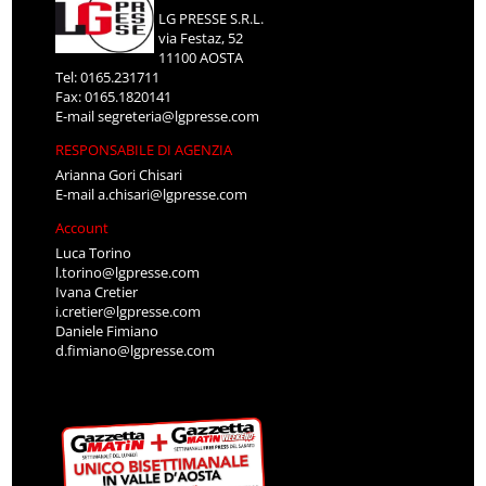
LG PRESSE S.R.L.
via Festaz, 52
11100 AOSTA
Tel: 0165.231711
Fax: 0165.1820141
E-mail
segreteria@lgpresse.com
RESPONSABILE DI AGENZIA
Arianna Gori Chisari
E-mail
a.chisari@lgpresse.com
Account
Luca Torino
l.torino@lgpresse.com
Ivana Cretier
i.cretier@lgpresse.com
Daniele Fimiano
d.fimiano@lgpresse.com