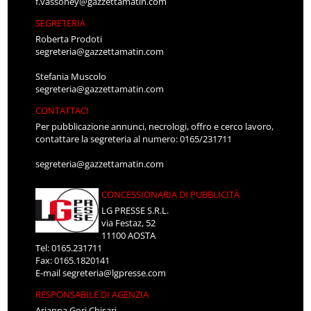
f.vassoney@gazzettamatin.com
SEGRETERIA
Roberta Prodoti
segreteria@gazzettamatin.com
Stefania Muscolo
segreteria@gazzettamatin.com
CONTATTACI
Per pubblicazione annunci, necrologi, offro e cerco lavoro,
contattare la segreteria al numero: 0165/231711
segreteria@gazzettamatin.com
CONCESSIONARIA DI PUBBLICITÀ
LG PRESSE S.R.L.
via Festaz, 52
11100 AOSTA
Tel: 0165.231711
Fax: 0165.1820141
E-mail
segreteria@lgpresse.com
RESPONSABILE DI AGENZIA
Arianna Gori Chisari