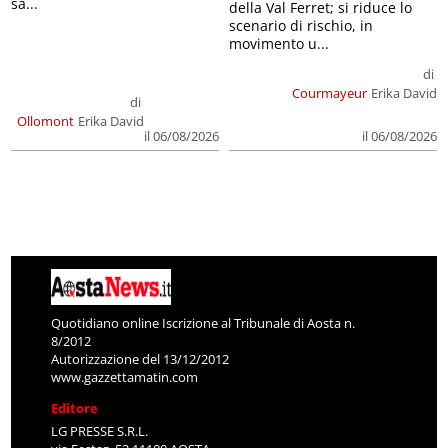
sa...
della Val Ferret; si riduce lo
scenario di rischio, in
movimento u...
di
Courmayeur
Erika David
di
Ollomont
Erika David
il 06/08/2026
il 06/08/2026
Quotidiano online Iscrizione al Tribunale di Aosta n.
8/2012
Autorizzazione del 13/12/2012
www.gazzettamatin.com
Editore
LG PRESSE S.R.L.