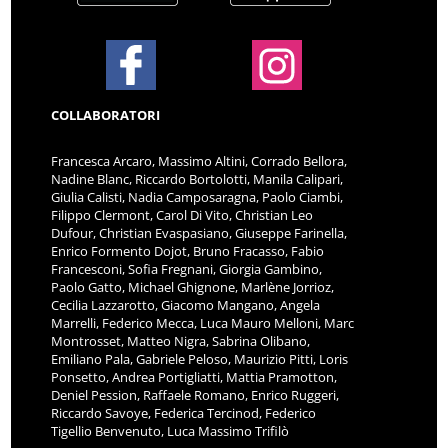
COLLABORATORI
Francesca Arcaro, Massimo Altini, Corrado Bellora,
Nadine Blanc, Riccardo Bortolotti, Manila Calipari,
Giulia Calisti, Nadia Camposaragna, Paolo Ciambi,
Filippo Clermont, Carol Di Vito, Christian Leo
Dufour, Christian Evaspasiano, Giuseppe Farinella,
Enrico Formento Dojot, Bruno Fracasso, Fabio
Francesconi, Sofia Fregnani, Giorgia Gambino,
Paolo Gatto, Michael Ghignone, Marlène Jorrioz,
Cecilia Lazzarotto, Giacomo Mangano, Angela
Marrelli, Federico Mecca, Luca Mauro Melloni, Marc
Montrosset, Matteo Nigra, Sabrina Olibano,
Emiliano Pala, Gabriele Peloso, Maurizio Pitti, Loris
Ponsetto, Andrea Portigliatti, Mattia Pramotton,
Deniel Pession, Raffaele Romano, Enrico Ruggeri,
Riccardo Savoye, Federica Tercinod, Federico
Tigellio Benvenuto, Luca Massimo Trifilò