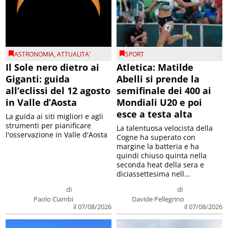
ASTRONOMIA
,
ATTUALITA'
SPORT
Il Sole nero dietro ai
Atletica: Matilde
Giganti: guida
Abelli si prende la
all’eclissi del 12 agosto
semifinale dei 400 ai
in Valle d’Aosta
Mondiali U20 e poi
esce a testa alta
La guida ai siti migliori e agli
strumenti per pianificare
La talentuosa velocista della
l'osservazione in Valle d'Aosta
Cogne ha superato con
margine la batteria e ha
quindi chiuso quinta nella
seconda heat della sera e
diciassettesima nell...
di
di
Paolo Ciambi
Davide Pellegrino
il 07/08/2026
il 07/08/2026