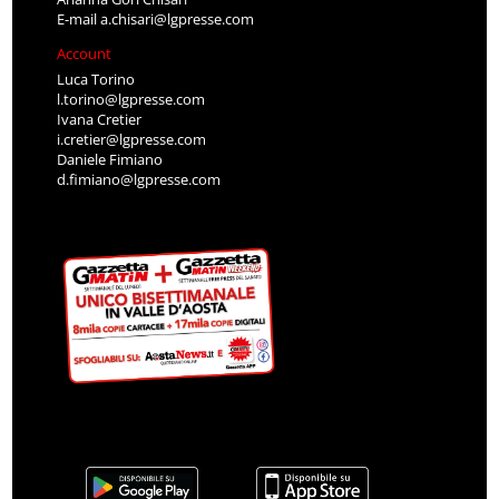
E-mail
a.chisari@lgpresse.com
Account
Luca Torino
l.torino@lgpresse.com
Ivana Cretier
i.cretier@lgpresse.com
Daniele Fimiano
d.fimiano@lgpresse.com