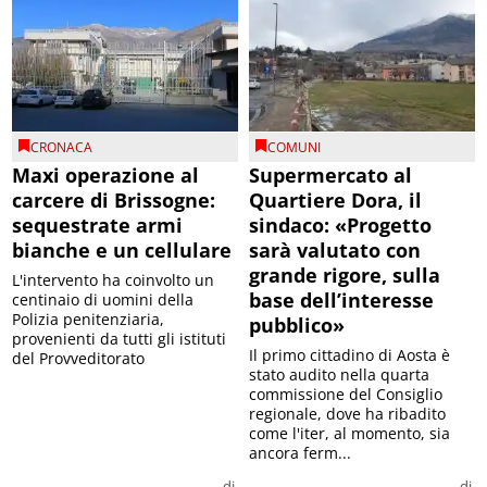
CRONACA
COMUNI
Maxi operazione al
Supermercato al
carcere di Brissogne:
Quartiere Dora, il
sequestrate armi
sindaco: «Progetto
bianche e un cellulare
sarà valutato con
grande rigore, sulla
L'intervento ha coinvolto un
base dell’interesse
centinaio di uomini della
Polizia penitenziaria,
pubblico»
provenienti da tutti gli istituti
Il primo cittadino di Aosta è
del Provveditorato
stato audito nella quarta
commissione del Consiglio
regionale, dove ha ribadito
come l'iter, al momento, sia
ancora ferm...
di
di