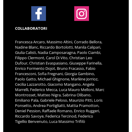
COLLABORATORI
Francesca Arcaro, Massimo Altini, Corrado Bellora,
Nadine Blanc, Riccardo Bortolotti, Manila Calipari,
Giulia Calisti, Nadia Camposaragna, Paolo Ciambi,
Filippo Clermont, Carol Di Vito, Christian Leo
Dufour, Christian Evaspasiano, Giuseppe Farinella,
Enrico Formento Dojot, Bruno Fracasso, Fabio
Francesconi, Sofia Fregnani, Giorgia Gambino,
Paolo Gatto, Michael Ghignone, Marlène Jorrioz,
Cecilia Lazzarotto, Giacomo Mangano, Angela
Marrelli, Federico Mecca, Luca Mauro Melloni, Marc
Montrosset, Matteo Nigra, Sabrina Olibano,
Emiliano Pala, Gabriele Peloso, Maurizio Pitti, Loris
Ponsetto, Andrea Portigliatti, Mattia Pramotton,
Deniel Pession, Raffaele Romano, Enrico Ruggeri,
Riccardo Savoye, Federica Tercinod, Federico
Tigellio Benvenuto, Luca Massimo Trifilò