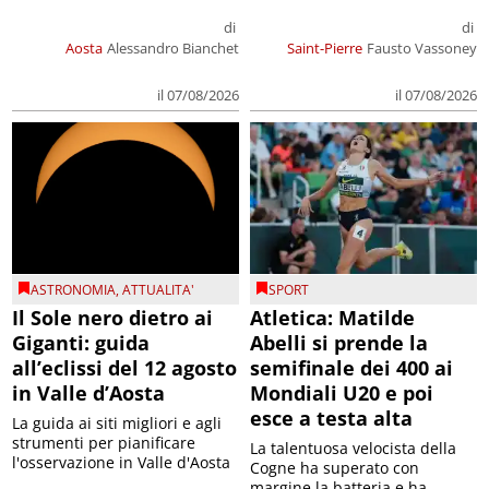
di
di
Aosta
Alessandro Bianchet
Saint-Pierre
Fausto Vassoney
il 07/08/2026
il 07/08/2026
ASTRONOMIA
,
ATTUALITA'
SPORT
Il Sole nero dietro ai
Atletica: Matilde
Giganti: guida
Abelli si prende la
all’eclissi del 12 agosto
semifinale dei 400 ai
in Valle d’Aosta
Mondiali U20 e poi
esce a testa alta
La guida ai siti migliori e agli
strumenti per pianificare
La talentuosa velocista della
l'osservazione in Valle d'Aosta
Cogne ha superato con
margine la batteria e ha