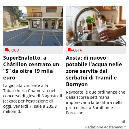
GIOCO
AOSTA
SuperEnalotto, a
Aosta: di nuovo
Châtillon centrato un
potabile l’acqua nelle
“5” da oltre 19 mila
zone servite dai
euro
serbatoi di Tramil e
Bornyon
La giocata vincente alla
Tabaccheria Chameran nel
Revocate le due ordinanze che
concorso di giovedì 6 agosto; il
dalla scorsa settimana
jackpot per l'estrazione di
imponevano la bollitura nella
oggi, venerdì 7, sale a 205,8
pre-collina, a Saraillon e
milioni d...
Porossan
di
Redazione Aostanews.it