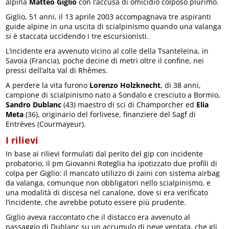
alpina
Matteo Giglio
con l’accusa di omicidio colposo plurimo.
Giglio, 51 anni, il 13 aprile 2003 accompagnava tre aspiranti
guide alpine in una uscita di scialpinismo quando una valanga
si è staccata uccidendo i tre escursionisti.
L’incidente era avvenuto vicino al colle della Tsanteleina, in
Savoia (Francia), poche decine di metri oltre il confine, nei
pressi dell’alta Val di Rhêmes.
A perdere la vita furono
Lorenzo Holzknecht
, di 38 anni,
campione di scialpinismo nato a Sondalo e cresciuto a Bormio,
Sandro Dublanc
(43) maestro di sci di Champorcher ed
Elia
Meta
(36), originario del forlivese, finanziere del Sagf di
Entrèves (Courmayeur).
I rilievi
In base ai rilievi formulati dal perito del gip con incidente
probatorio, il pm Giovanni Roteglia ha ipotizzato due profili di
colpa per Giglio: il mancato utilizzo di zaini con sistema airbag
da valanga, comunque non obbligatori nello scialpinismo, e
una modalità di discesa nel canalone, dove si era verificato
l’incidente, che avrebbe potuto essere più prudente.
Giglio aveva raccontato che il distacco era avvenuto al
passaggio di Dublanc su un accumulo di neve ventata, che gli