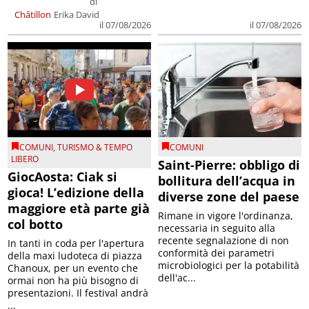
di
Châtillon
Erika David
il 07/08/2026
il 07/08/2026
COMUNI
,
TURISMO & TEMPO
COMUNI
LIBERO
Saint-Pierre: obbligo di
GiocAosta: Ciak si
bollitura dell’acqua in
gioca! L’edizione della
diverse zone del paese
maggiore età parte già
Rimane in vigore l'ordinanza,
col botto
necessaria in seguito alla
recente segnalazione di non
In tanti in coda per l'apertura
conformità dei parametri
della maxi ludoteca di piazza
microbiologici per la potabilità
Chanoux, per un evento che
dell'ac...
ormai non ha più bisogno di
presentazioni. Il festival andrà
...