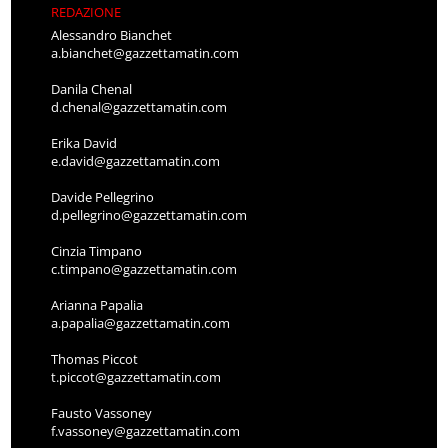
REDAZIONE
Alessandro Bianchet
a.bianchet@gazzettamatin.com
Danila Chenal
d.chenal@gazzettamatin.com
Erika David
e.david@gazzettamatin.com
Davide Pellegrino
d.pellegrino@gazzettamatin.com
Cinzia Timpano
c.timpano@gazzettamatin.com
Arianna Papalia
a.papalia@gazzettamatin.com
Thomas Piccot
t.piccot@gazzettamatin.com
Fausto Vassoney
f.vassoney@gazzettamatin.com