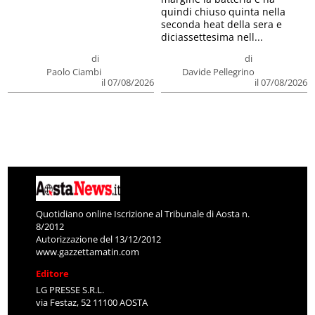
quindi chiuso quinta nella
seconda heat della sera e
diciassettesima nell...
di
di
Paolo Ciambi
Davide Pellegrino
il 07/08/2026
il 07/08/2026
Quotidiano online Iscrizione al Tribunale di Aosta n.
8/2012
Autorizzazione del 13/12/2012
www.gazzettamatin.com
Editore
LG PRESSE S.R.L.
via Festaz, 52 11100 AOSTA