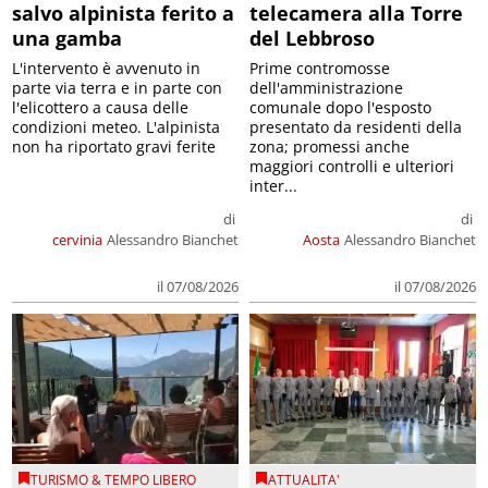
salvo alpinista ferito a
telecamera alla Torre
una gamba
del Lebbroso
L'intervento è avvenuto in
Prime contromosse
parte via terra e in parte con
dell'amministrazione
l'elicottero a causa delle
comunale dopo l'esposto
condizioni meteo. L'alpinista
presentato da residenti della
non ha riportato gravi ferite
zona; promessi anche
maggiori controlli e ulteriori
inter...
di
di
cervinia
Alessandro Bianchet
Aosta
Alessandro Bianchet
il 07/08/2026
il 07/08/2026
TURISMO & TEMPO LIBERO
ATTUALITA'