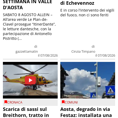
SETTIMANA IN VALLE
di Echevennoz
D’AOSTA
E in corso l'intervento dei vigili
SABATO 8 AGOSTO ALLEIN –
del fuoco, non ci sono feriti
All’area verde Le Plan-de-
Clavel prosegue “ItinerDante”,
le letture dantesche, con la
partecipazione di Antonello
Pistritto (...
di
di
gazzettamatin
Cinzia Timpano
il 07/08/2026
il 07/08/2026
CRONACA
COMUNI
Scarica di sassi sul
Aosta, degrado in via
Breithorn, tratto in
Festaz: installata una