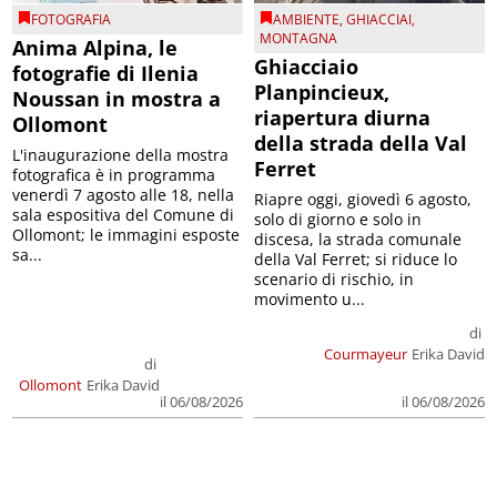
FOTOGRAFIA
AMBIENTE
,
GHIACCIAI
,
MONTAGNA
Anima Alpina, le
Ghiacciaio
fotografie di Ilenia
Planpincieux,
Noussan in mostra a
riapertura diurna
Ollomont
della strada della Val
L'inaugurazione della mostra
Ferret
fotografica è in programma
venerdì 7 agosto alle 18, nella
Riapre oggi, giovedì 6 agosto,
sala espositiva del Comune di
solo di giorno e solo in
Ollomont; le immagini esposte
discesa, la strada comunale
sa...
della Val Ferret; si riduce lo
scenario di rischio, in
movimento u...
di
Courmayeur
Erika David
di
Ollomont
Erika David
il 06/08/2026
il 06/08/2026