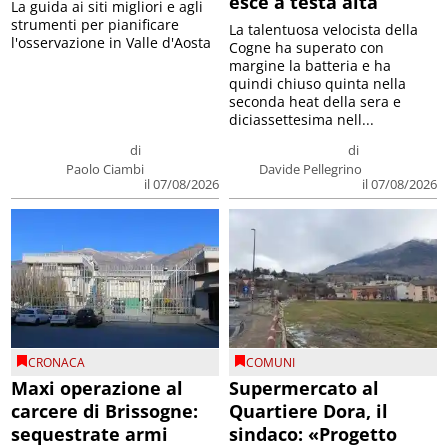
esce a testa alta
La guida ai siti migliori e agli
strumenti per pianificare
La talentuosa velocista della
l'osservazione in Valle d'Aosta
Cogne ha superato con
margine la batteria e ha
quindi chiuso quinta nella
seconda heat della sera e
diciassettesima nell...
di
di
Paolo Ciambi
Davide Pellegrino
il 07/08/2026
il 07/08/2026
CRONACA
COMUNI
Maxi operazione al
Supermercato al
carcere di Brissogne:
Quartiere Dora, il
sequestrate armi
sindaco: «Progetto