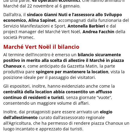
Da una parte,
45 operatori economici
, che hanno animato il
Marché dal 22 novembre al 6 gennaio.
Dall’altra, il
sindaco Gianni Nuti e l’assessora allo Sviluppo
economico, Alina Sapinet
, accompagnati dalla funzionaria del
Servizio Manifestazioni e Sport,
Antonella Barbieri
e dal
project manager del Marché Vert Noël,
Andrea Facchin
della
società Promec.
Marché Vert Noël il bilancio
Al termine dell’incontro è emerso un
bilancio sicuramente
positivo in merito alla scelta di allestire il Marché in piazza
Chanoux
e, come anticipato da Gazzetta Matin, la parte
produttiva pare
spingere per mantenere la location
, vista la
posizione ideale per il passaggio dei visitatori.
Gli espositori, inoltre, hanno evidenziato anche come la
centralità della location abbia consentito un afflusso
continuo di residenti e turisti
, senza giornate “vuote”,
consentendo un maggiore volume di affari.
Inoltre, dai protagonisti pare essere arrivato un
elogio
dell’allestimento
curato dall’assessorato regionale
all’Agricoltura, che ha permesso di rendere piazza Chanoux un
luogo incantato e apprezzato dai turisti.