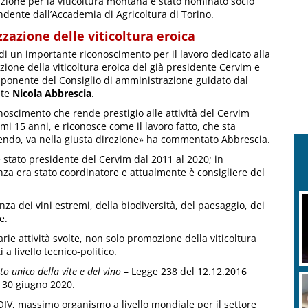
azione per la viticoltura montana è stato nominato socio
ndente dall’Accademia di Agricoltura di Torino.
zzazione delle viticoltura eroica
 di un importante riconoscimento per il lavoro dedicato alla
zione della viticoltura eroica del già presidente Cervim e
ponente del Consiglio di amministrazione guidato dal
nte
Nicola Abbrescia
.
noscimento che rende prestigio alle attività del Cervim
imi 15 anni, e riconosce come il lavoro fatto, che sta
ndo, va nella giusta direzione» ha commentato Abbrescia.
 stato presidente del Cervim dal 2011 al 2020; in
za era stato coordinatore e attualmente è consigliere del
enza dei vini estremi, della biodiversità, del paesaggio, dei
e.
rie attività svolte, non solo promozione della viticoltura
 a livello tecnico-politico.
to unico della vite e del vino
– Legge 238 del 12.12.2016
l 30 giugno 2020.
 OIV, massimo organismo a livello mondiale per il settore