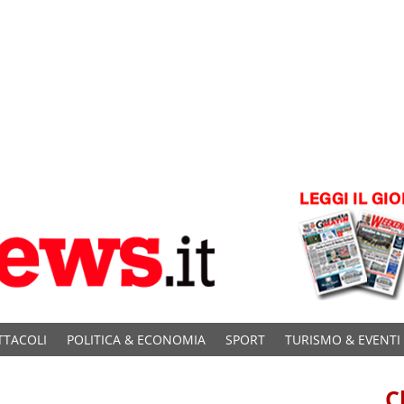
TTACOLI
POLITICA & ECONOMIA
SPORT
TURISMO & EVENTI
C