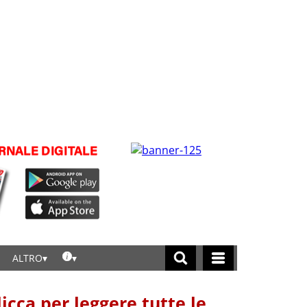
ALTRO
licca per leggere tutte le