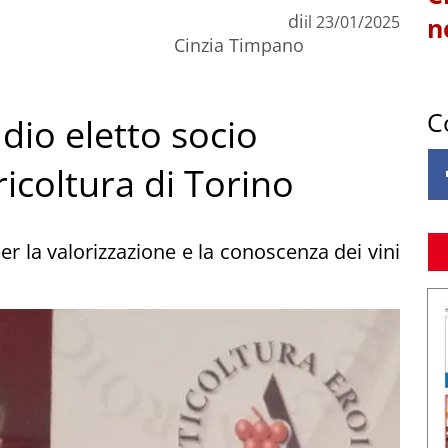
di
il
23/01/2025
n
Cinzia Timpano
C
io eletto socio
icoltura di Torino
r la valorizzazione e la conoscenza dei vini