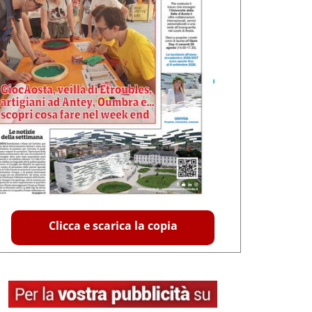
Clicca e scarica la copia