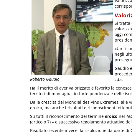
Valorizz
corrispo
Valori
Si tratta
valorizza
oggi com
preside
«Un rico
negli ult
prosegue
Gaudio è
preceden
Roberto Gaudio
cda.
Ha il merito di aver valorizzato e favorito la conosc
territori di montagna, in forte pendenza e delle isol
Dalla crescita del Mondial des Vins Extremes, alle va
eroica, ma anche i risultati e riconoscimenti ottenuti
Su tutti il riconoscimento del termine
eroico
nel
Tes
(articolo 7) – e successivo regolamento attuativo de
Risultato recente invece la risoluzione da parte di