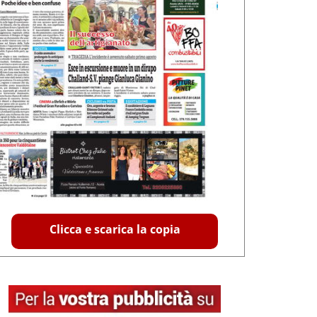
Clicca e scarica la copia