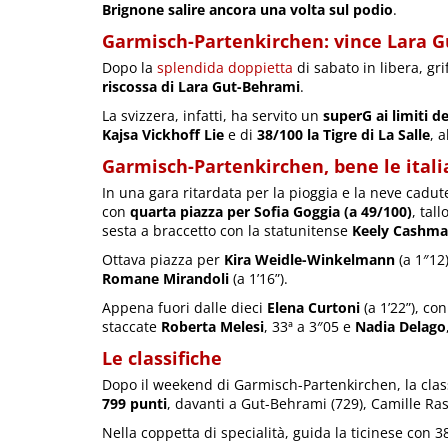
Brignone salire ancora una volta sul podio
.
Garmisch-Partenkirchen: vince Lara G
Dopo la
splendida doppietta
di sabato in libera, gr
riscossa di Lara Gut-Behrami
.
La svizzera, infatti, ha servito un
superG ai limiti d
Kajsa Vickhoff Lie
e di
38/100 la Tigre di La Salle
, 
Garmisch-Partenkirchen, bene le ital
In una gara ritardata per la pioggia e la neve cadu
con
quarta piazza per Sofia Goggia (a 49/100)
, tal
sesta a braccetto con la statunitense
Keely Cashm
Ottava piazza per
Kira Weidle-Winkelmann
(a 1″12
Romane Mirandoli
(a 1’16”).
Appena fuori dalle dieci
Elena Curtoni
(a 1’22”), co
staccate
Roberta Melesi
, 33ª a 3″05 e
Nadia Delago
Le classifiche
Dopo il weekend di Garmisch-Partenkirchen, la clas
799 punti
, davanti a Gut-Behrami (729), Camille Ras
Nella coppetta di specialità, guida la ticinese con 3