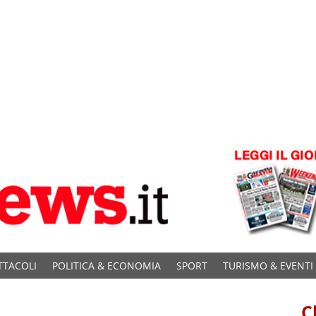
TTACOLI
POLITICA & ECONOMIA
SPORT
TURISMO & EVENTI
C