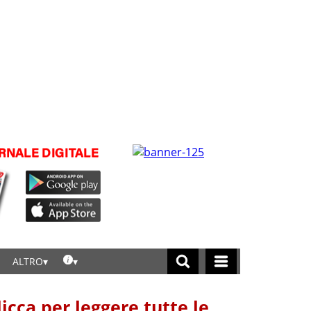
ALTRO
licca per leggere tutte le