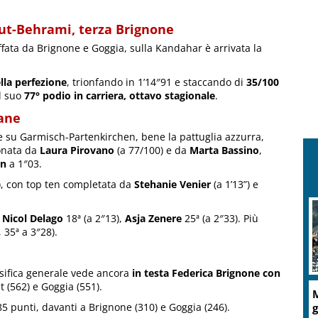
ut-Behrami, terza Brignone
iffata da Brignone e Goggia, sulla Kandahar è arrivata la
ella perfezione
, trionfando in 1’14″91 e staccando di
35/100
al suo
77° podio in carriera, ottavo stagionale
.
iane
te su Garmisch-Partenkirchen, bene la pattuglia azzurra,
lonata da
Laura Pirovano
(a 77/100) e da
Marta Bassino
,
an
a 1″03.
), con top ten completata da
Stehanie Venier
(a 1’13”) e
n
Nicol Delago
18ª (a 2″13),
Asja Zenere
25ª (a 2″33). Più
, 35ª a 3″28).
sifica generale vede ancora
in testa Federica Brignone con
t (562) e Goggia (551).
M
g
85 punti, davanti a Brignone (310) e Goggia (246).