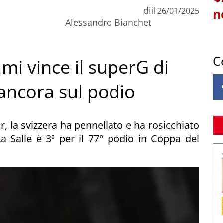
di
il
26/01/2025
n
Alessandro Bianchet
C
mi vince il superG di
ancora sul podio
, la svizzera ha pennellato e ha rosicchiato
La Salle è 3ª per il 77° podio in Coppa del