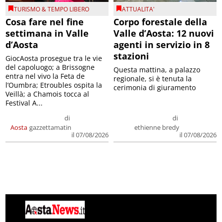
TURISMO & TEMPO LIBERO
ATTUALITA'
Cosa fare nel fine
Corpo forestale della
settimana in Valle
Valle d’Aosta: 12 nuovi
d’Aosta
agenti in servizio in 8
stazioni
GiocAosta prosegue tra le vie
del capoluogo; a Brissogne
Questa mattina, a palazzo
entra nel vivo la Feta de
regionale, si è tenuta la
l’Oumbra; Etroubles ospita la
cerimonia di giuramento
Veillà; a Chamois tocca al
Festival A...
di
di
Aosta
gazzettamatin
ethienne bredy
il 07/08/2026
il 07/08/2026