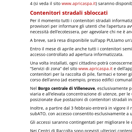
4 (si veda il sito
www.apricaspa.it
) saranno disponib
Contenitori stradali sbloccati
Per il momento tutti i contenitori stradali informatiz
provvisori per informare gli utenti che l’apertura
necessità dell’ecotessera, per agevolare chi ne è an
A breve, sarà resa disponibile sull’app PULIamo un’a
Entro il mese di aprile anche tutti i contenitori semi
accesso controllato ad apertura informatizzata.
Una volta installati, ogni cittadino potrà conoscern
“Servizi di zona” del sito
www.apricaspa.it
e dell’ap
contenitori per la raccolta di pile, farmaci e toner 
corso dell’anno (ad esempio, presso edifici comunali
Nel
Borgo centrale di Villeneuve
, esclusivamente p
viaria e all’elevata concentrazione di utenze, per 
posizionate due postazioni di contenitori stradali in
Inoltre, a partire dal 3 febbraio entrerà in vigore il
subATO, con accesso consentito esclusivamente a u
Gli accessi saranno contingentati per migliorare le c
Nei Centri di Raccolta sono previsti ulteriori conteni