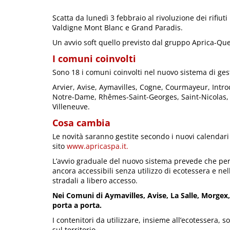
Scatta da lunedì 3 febbraio al rivoluzione dei rifiu
Valdigne Mont Blanc e Grand Paradis.
Un avvio soft quello previsto dal gruppo Aprica-Que
I comuni coinvolti
Sono 18 i comuni coinvolti nel nuovo sistema di gesti
Arvier, Avise, Aymavilles, Cogne, Courmayeur, Intro
Notre-Dame, Rhêmes-Saint-Georges, Saint-Nicolas, S
Villeneuve.
Cosa cambia
Le novità saranno gestite secondo i nuovi calendari d
sito
www.apricaspa.it.
L’avvio graduale del nuovo sistema prevede che per 
ancora accessibili senza utilizzo di ecotessera e ne
stradali a libero accesso.
Nei Comuni di Aymavilles, Avise, La Salle, Morgex, S
porta a porta.
I contenitori da utilizzare, insieme all’ecotessera, s
sul territorio.