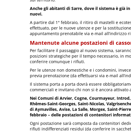
Anche gli abitanti di Sarre, dove il sistema è già i
nuovi.
A partire dal 1° febbraio, il ritiro di mastelli e eco
effettuato, per le nuove utenze e per la sostituzion
appuntamento prenotabile via e-mail all’indirizzo r
Mantenute alcune postazioni di casso
Per facilitare il passaggio al nuovo sistema, sara
posizioni strategiche per il tempo necessario, in m
conferire comunque i rifiuti.
Per le utenze non domestiche e i condomini, invece,
previa prenotazione (da effettuarsi via e-mail all’ind
Il sistema porta a porta dovrà essere obbligatoriam
commerciali e invitano chi non si è ancora attivato
Nei Comuni di Arvier, Cogne, Courmayeur, Introd,
Rhêmes-Saint-Georges, Saint-Nicolas, Valgrisench
di Aymavilles, Avise, La Salle, Morgex, Saint-Pierr
febbraio – delle postazioni di contenitori informat
Ogni postazione sarà composta da contenitori dedicat
rifiuti indifferenziati residui (da conferire in sacche