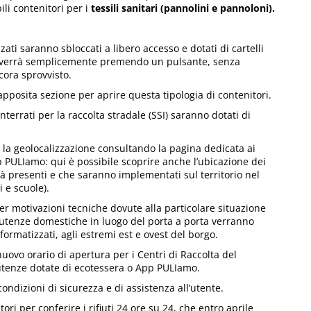
ili contenitori per i
tessili sanitari (pannolini e pannoloni).
zati saranno sbloccati a libero accesso e dotati di cartelli
 avverrà semplicemente premendo un pulsante, senza
cora sprovvisto.
pposita sezione per aprire questa tipologia di contenitori.
nterrati per la raccolta stradale (SSI) saranno dotati di
e la geolocalizzazione consultando la pagina dedicata ai
p PULIamo: qui è possibile scoprire anche l’ubicazione dei
già presenti e che saranno implementati sul territorio nel
 e scuole).
er motivazioni tecniche dovute alla particolare situazione
le utenze domestiche in luogo del porta a porta verranno
formatizzati, agli estremi est e ovest del borgo.
 nuovo orario di apertura per i Centri di Raccolta del
tenze dotate di ecotessera o App PULIamo.
ondizioni di sicurezza e di assistenza all’utente.
tori per conferire i rifiuti 24 ore su 24, che entro aprile