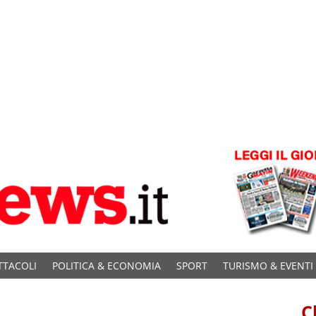
TTACOLI
POLITICA & ECONOMIA
SPORT
TURISMO & EVENTI
C