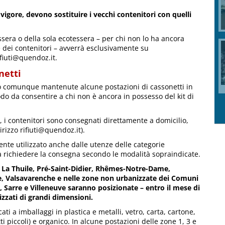
n vigore, devono sostituire i vecchi contenitori con quelli
tessera o della sola ecotessera – per chi non lo ha ancora
e dei contenitori – avverrà esclusivamente su
ifiuti@quendoz.it.
netti
nno comunque mantenute alcune postazioni di cassonetti in
odo da consentire a chi non è ancora in possesso del kit di
 i contenitori sono consegnati direttamente a domicilio,
irizzo rifiuti@quendoz.it).
ente utilizzato anche dalle utenze delle categorie
 a richiedere la consegna secondo le modalità sopraindicate.
 La Thuile, Pré-Saint-Didier, Rhêmes-Notre-Dame,
e, Valsavarenche e nelle zone non urbanizzate dei Comuni
e, Sarre e Villeneuve saranno posizionate – entro il mese di
izzati di grandi dimensioni.
i a imballaggi in plastica e metalli, vetro, carta, cartone,
tti piccoli) e organico. In alcune postazioni delle zone 1, 3 e