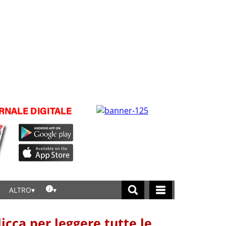
ALTRO
licca per leggere tutte le