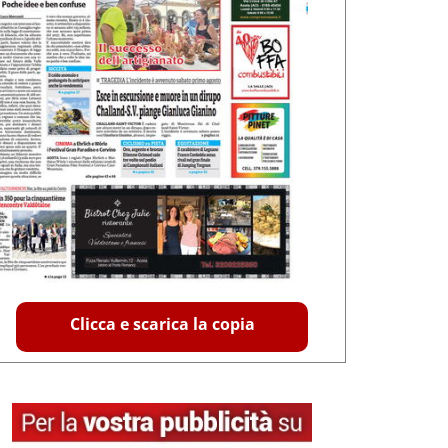
Clicca e scarica la copia