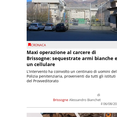
CRONACA
Maxi operazione al carcere di
Brissogne: sequestrate armi bianche 
un cellulare
L'intervento ha coinvolto un centinaio di uomini del
Polizia penitenziaria, provenienti da tutti gli istituti
del Provveditorato
di
Brissogne
Alessandro Bianchet
il 06/08/2