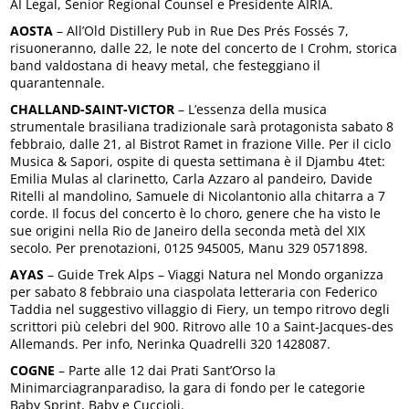
AI Legal, Senior Regional Counsel e Presidente AIRIA.
AOSTA
– All’Old Distillery Pub in Rue Des Prés Fossés 7,
risuoneranno, dalle 22, le note del concerto de I Crohm, storica
band valdostana di heavy metal, che festeggiano il
quarantennale.
CHALLAND-SAINT-VICTOR
– L’essenza della musica
strumentale brasiliana tradizionale sarà protagonista sabato 8
febbraio, dalle 21, al Bistrot Ramet in frazione Ville. Per il ciclo
Musica & Sapori, ospite di questa settimana è il Djambu 4tet:
Emilia Mulas al clarinetto, Carla Azzaro al pandeiro, Davide
Ritelli al mandolino, Samuele di Nicolantonio alla chitarra a 7
corde. Il focus del concerto è lo choro, genere che ha visto le
sue origini nella Rio de Janeiro della seconda metà del XIX
secolo. Per prenotazioni, 0125 945005, Manu 329 0571898.
AYAS
– Guide Trek Alps – Viaggi Natura nel Mondo organizza
per sabato 8 febbraio una ciaspolata letteraria con Federico
Taddia nel suggestivo villaggio di Fiery, un tempo ritrovo degli
scrittori più celebri del 900. Ritrovo alle 10 a Saint-Jacques-des
Allemands. Per info, Nerinka Quadrelli 320 1428087.
COGNE
– Parte alle 12 dai Prati Sant’Orso la
Minimarciagranparadiso, la gara di fondo per le categorie
Baby Sprint, Baby e Cuccioli.