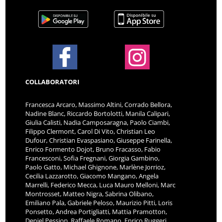
COLLABORATORI
Francesca Arcaro, Massimo Altini, Corrado Bellora,
Nadine Blanc, Riccardo Bortolotti, Manila Calipari,
Giulia Calisti, Nadia Camposaragna, Paolo Ciambi,
Filippo Clermont, Carol Di Vito, Christian Leo
Dufour, Christian Evaspasiano, Giuseppe Farinella,
Enrico Formento Dojot, Bruno Fracasso, Fabio
Francesconi, Sofia Fregnani, Giorgia Gambino,
Paolo Gatto, Michael Ghignone, Marlène Jorrioz,
Cecilia Lazzarotto, Giacomo Mangano, Angela
Marrelli, Federico Mecca, Luca Mauro Melloni, Marc
Montrosset, Matteo Nigra, Sabrina Olibano,
Emiliano Pala, Gabriele Peloso, Maurizio Pitti, Loris
Ponsetto, Andrea Portigliatti, Mattia Pramotton,
Deniel Pession, Raffaele Romano, Enrico Ruggeri,