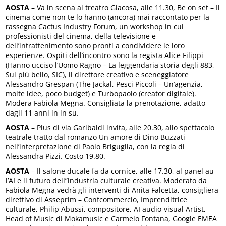
AOSTA
– Va in scena al treatro Giacosa, alle 11.30, Be on set – Il
cinema come non te lo hanno (ancora) mai raccontato per la
rassegna Cactus Industry Forum, un workshop in cui
professionisti del cinema, della televisione e
dell’intrattenimento sono pronti a condividere le loro
esperienze. Ospiti dell’incontro sono la regista Alice Filippi
(Hanno ucciso l’Uomo Ragno – La leggendaria storia degli 883,
Sul più bello, SIC), il direttore creativo e sceneggiatore
Alessandro Grespan (The Jackal, Pesci Piccoli – Un’agenzia,
molte idee, poco budget) e Turbopaolo (creator digitale).
Modera Fabiola Megna. Consigliata la prenotazione, adatto
dagli 11 anni in in su.
AOSTA
– Plus di via Garibaldi invita, alle 20.30, allo spettacolo
teatrale tratto dal romanzo Un amore di Dino Buzzati
nell’interpretazione di Paolo Briguglia, con la regia di
Alessandra Pizzi. Costo 19.80.
AOSTA
– Il salone ducale fa da cornice, alle 17.30, al panel au
l’AI e il futuro dell”industria culturale creativa. Moderato da
Fabiola Megna vedrà gli interventi di Anita Falcetta, consigliera
direttivo di Asseprim – Confcommercio, Imprenditrice
culturale, Philip Abussi, compositore, AI audio-visual Artist,
Head of Music di Mokamusic e Carmelo Fontana, Google EMEA