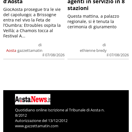
d’Aosta
agenti in servizio in 8
stazioni
GiocAosta prosegue tra le vie
del capoluogo; a Brissogne
Questa mattina, a palazzo
entra nel vivo la Feta de
regionale, si è tenuta la
l’Oumbra; Etroubles ospita la
cerimonia di giuramento
Veillà; a Chamois tocca al
Festival A...
di
di
Aosta
gazzettamatin
ethienne bredy
il 07/08/2026
il 07/08/2026
Quotidiano online Iscrizione al Tribunale di Aosta n.
8/2012
Autorizzazione del 13/12/2012
www.gazzettamatin.com