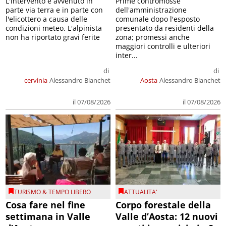
L'intervento è avvenuto in
Prime contromosse
parte via terra e in parte con
dell'amministrazione
l'elicottero a causa delle
comunale dopo l'esposto
condizioni meteo. L'alpinista
presentato da residenti della
non ha riportato gravi ferite
zona; promessi anche
maggiori controlli e ulteriori
inter...
di
di
cervinia
Alessandro Bianchet
Aosta
Alessandro Bianchet
il 07/08/2026
il 07/08/2026
TURISMO & TEMPO LIBERO
ATTUALITA'
Cosa fare nel fine
Corpo forestale della
settimana in Valle
Valle d’Aosta: 12 nuovi