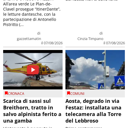
All’area verde Le Plan-de-
Clavel prosegue “ItinerDante”,
le letture dantesche, con la
partecipazione di Antonello
Pistritto (...
di
di
gazzettamatin
Cinzia Timpano
il 07/08/2026
il 07/08/2026
CRONACA
COMUNI
Scarica di sassi sul
Aosta, degrado in via
Breithorn, tratto in
Festaz: installata una
salvo alpinista ferito a
telecamera alla Torre
una gamba
del Lebbroso