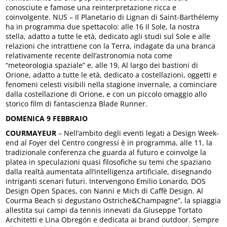
conosciute e famose una reinterpretazione ricca e
coinvolgente. NUS – Il Planetario di Lignan di Saint-Barthélemy
ha in programma due spettacolo: alle 16 Il Sole, la nostra
stella, adatto a tutte le età, dedicato agli studi sul Sole e alle
relazioni che intrattiene con la Terra, indagate da una branca
relativamente recente dell’astronomia nota come
“meteorologia spaziale” e, alle 19, Al largo dei bastioni di
Orione, adatto a tutte le età, dedicato a costellazioni, oggetti e
fenomeni celesti visibili nella stagione invernale, a cominciare
dalla costellazione di Orione, e con un piccolo omaggio allo
storico film di fantascienza Blade Runner.
DOMENICA 9 FEBBRAIO
COURMAYEUR
– Nell’ambito degli eventi legati a Design Week-
end al Foyer del Centro congressi è in programma, alle 11, la
tradizionale conferenza che guarda al futuro e coinvolge la
platea in speculazioni quasi filosofiche su temi che spaziano
dalla realtà aumentata all’intelligenza artificiale, disegnando
intriganti scenari futuri. Intervengono Emilio Lonardo, DOS
Design Open Spaces, con Nanni e Mich di Caffè Design. Al
Courma Beach si degustano Ostriche&Champagne”, la spiaggia
allestita sui campi da tennis innevati da Giuseppe Tortato
Architetti e Lina Obregón e dedicata ai brand outdoor. Sempre