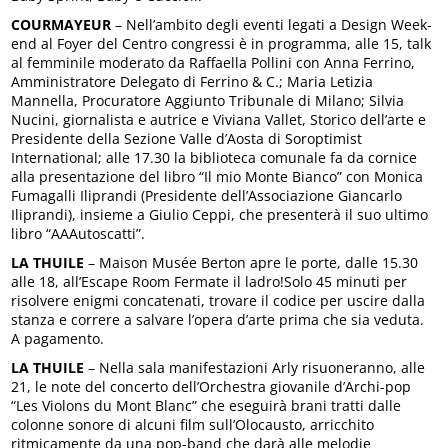
COURMAYEUR
– Nell’ambito degli eventi legati a Design Week-
end al Foyer del Centro congressi è in programma, alle 15, talk
al femminile moderato da Raffaella Pollini con Anna Ferrino,
Amministratore Delegato di Ferrino & C.; Maria Letizia
Mannella, Procuratore Aggiunto Tribunale di Milano; Silvia
Nucini, giornalista e autrice e Viviana Vallet, Storico dell’arte e
Presidente della Sezione Valle d’Aosta di Soroptimist
International; alle 17.30 la biblioteca comunale fa da cornice
alla presentazione del libro “Il mio Monte Bianco” con Monica
Fumagalli Iliprandi (Presidente dell’Associazione Giancarlo
Iliprandi), insieme a Giulio Ceppi, che presenterà il suo ultimo
libro “AAAutoscatti”.
LA THUILE
– Maison Musée Berton apre le porte, dalle 15.30
alle 18, all’Escape Room Fermate il ladro!Solo 45 minuti per
risolvere enigmi concatenati, trovare il codice per uscire dalla
stanza e correre a salvare l’opera d’arte prima che sia veduta.
A pagamento.
LA THUILE
– Nella sala manifestazioni Arly risuoneranno, alle
21, le note del concerto dell’Orchestra giovanile d’Archi-pop
“Les Violons du Mont Blanc” che eseguirà brani tratti dalle
colonne sonore di alcuni film sull’Olocausto, arricchito
ritmicamente da una pop-band che darà alle melodie