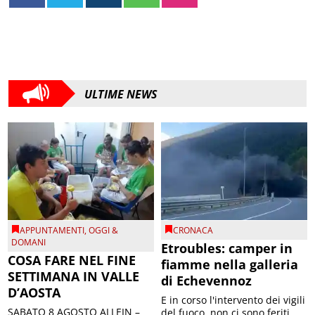
ULTIME NEWS
APPUNTAMENTI
,
OGGI &
CRONACA
DOMANI
Etroubles: camper in
COSA FARE NEL FINE
fiamme nella galleria
SETTIMANA IN VALLE
di Echevennoz
D’AOSTA
E in corso l'intervento dei vigili
SABATO 8 AGOSTO ALLEIN –
del fuoco, non ci sono feriti