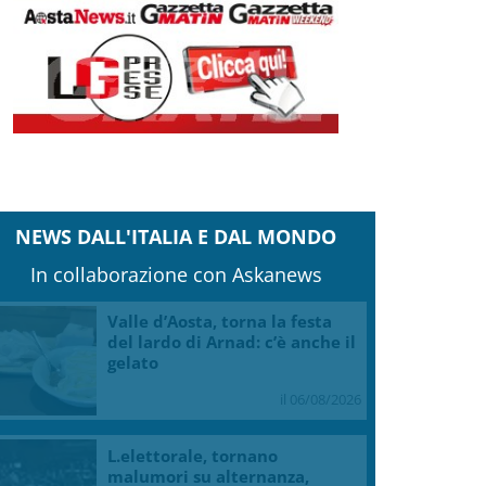
NEWS DALL'ITALIA E DAL MONDO
In collaborazione con Askanews
Valle d’Aosta, torna la festa
del lardo di Arnad: c’è anche il
gelato
il 06/08/2026
L.elettorale, tornano
malumori su alternanza,