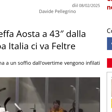
di
il
08/02/2025
n
Davide Pellegrino
C
ffa Aosta a 43″ dalla
a Italia ci va Feltre
a a un soffio dall'overtime vengono infilati