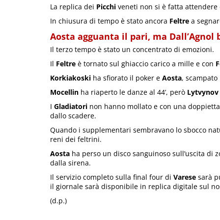
La replica dei
Picchi
veneti non si è fatta attendere 
In chiusura di tempo è stato ancora
Feltre
a segnar
Aosta agguanta il pari, ma Dall’Agnol 
Il terzo tempo è stato un concentrato di emozioni.
Il
Feltre
è tornato sul ghiaccio carico a mille e con
F
Korkiakoski
ha sfiorato il poker e
Aosta
, scampato i
Mocellin
ha riaperto le danze al 44’, però
Lytvynov
I
Gladiatori
non hanno mollato e con una doppietta
dallo scadere.
Quando i supplementari sembravano lo sbocco natural
reni dei feltrini.
Aosta
ha perso un disco sanguinoso sull’uscita di 
dalla sirena.
Il servizio completo sulla final four di
Varese
sarà p
il giornale sarà disponibile in replica digitale sul n
(d.p.)