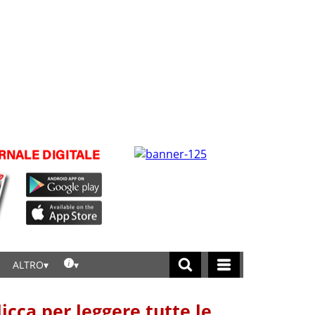
ALTRO
licca per leggere tutte le