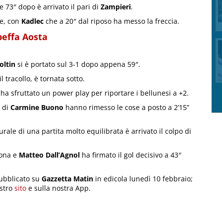
e 73″ dopo è arrivato il pari di
Zampieri
.
e, con
Kadlec
che a 20″ dal riposo ha messo la freccia.
beffa Aosta
oltin
si è portato sul 3-1 dopo appena 59″.
l tracollo, è tornata sotto.
ha sfruttato un power play per riportare i bellunesi a +2.
 di
Carmine Buono
hanno rimesso le cose a posto a 2’15”
e di una partita molto equilibrata è arrivato il colpo di
zona e
Matteo Dall’Agnol
ha firmato il gol decisivo a 43″
ubblicato su
Gazzetta Matin
in edicola lunedì 10 febbraio;
ostro
sito
e sulla nostra App.