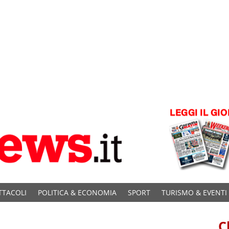
TTACOLI
POLITICA & ECONOMIA
SPORT
TURISMO & EVENTI
C