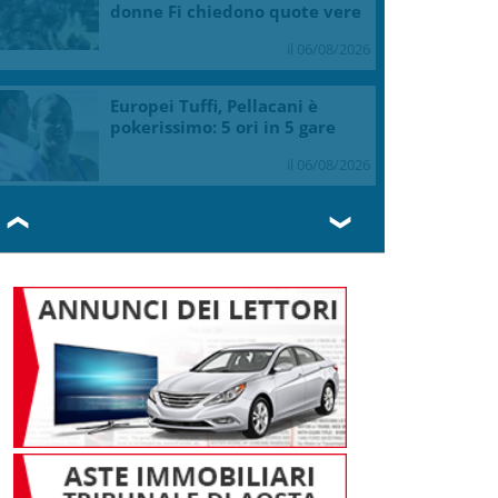
donne Fi chiedono quote vere
il 06/08/2026
Europei Tuffi, Pellacani è
pokerissimo: 5 ori in 5 gare
il 06/08/2026
❮
❯