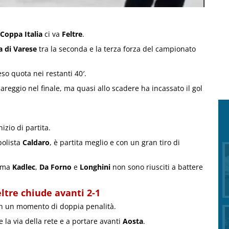
Coppa Italia
ci va
Feltre
.
a di Varese
tra la seconda e la terza forza del campionato
so quota nei restanti 40′.
pareggio nel finale, ma quasi allo scadere ha incassato il gol
izio di partita.
polista
Caldaro
, è partita meglio e con un gran tiro di
, ma
Kadlec
,
Da Forno
e
Longhini
non sono riusciti a battere
tre chiude avanti 2-1
, in un momento di doppia penalità.
 la via della rete e a portare avanti
Aosta
.