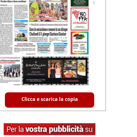
Clicca e scarica la copia